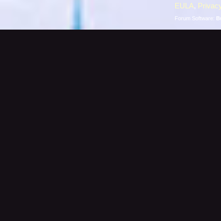
EULA
,
Privacy
Forum Software:
B