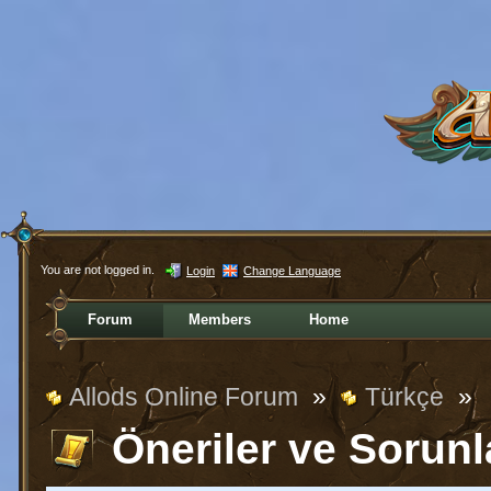
You are not logged in.
Login
Change Language
Forum
Members
Home
Allods Online Forum
»
Türkçe
»
Öneriler ve Sorunl