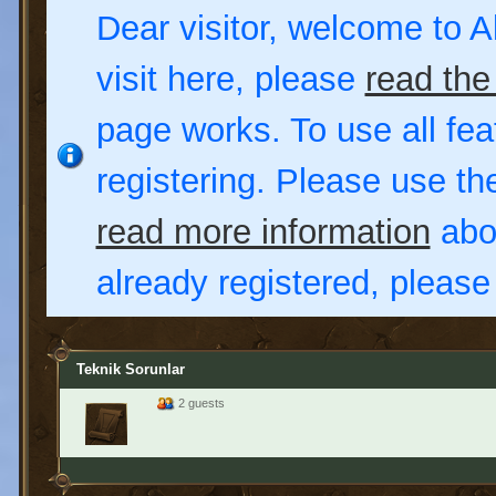
Dear visitor, welcome to Al
visit here, please
read the
page works. To use all fea
registering. Please use t
read more information
abou
already registered, pleas
Teknik Sorunlar
2 guests