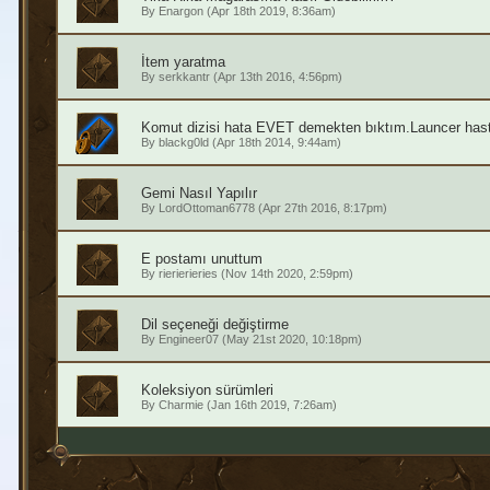
By
Enargon
(Apr 18th 2019, 8:36am)
İtem yaratma
By
serkkantr
(Apr 13th 2016, 4:56pm)
Komut dizisi hata EVET demekten bıktım.Launcer hast
By
blackg0ld
(Apr 18th 2014, 9:44am)
Gemi Nasıl Yapılır
By
LordOttoman6778
(Apr 27th 2016, 8:17pm)
E postamı unuttum
By
rierierieries
(Nov 14th 2020, 2:59pm)
Dil seçeneği değiştirme
By
Engineer07
(May 21st 2020, 10:18pm)
Koleksiyon sürümleri
By
Charmie
(Jan 16th 2019, 7:26am)