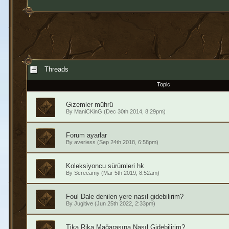
Threads
Topic
Gizemler mührü
By
ManiCKinG
(Dec 30th 2014, 8:29pm)
Forum ayarlar
By
averiess
(Sep 24th 2018, 6:58pm)
Koleksiyoncu sürümleri hk
By
Screeamy
(Mar 5th 2019, 8:52am)
Foul Dale denilen yere nasıl gidebilirim?
By
Jugitive
(Jun 25th 2022, 2:33pm)
Tika Rika Mağarasına Nasıl Gidebilirim?