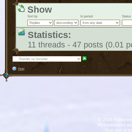
Show
Sort by
In period
Status
Statistics:
11 threads - 47 posts (0.01 p
Help
©
2026 Published
All trademarks are
Your use of th