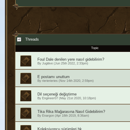
Threads
Topic
Foul Dale denilen yere nasıl gidebilirim?
By
Jugitive
(Jun 25th 2022, 2:33pm)
E postamı unuttum
By
rierierieries
(Nov 14th 2020, 2:59pm)
Dil seçeneği değiştirme
By
Engineer07
(May 21st 2020, 10:18pm)
Tika Rika Mağarasına Nasıl Gidebilirim?
By
Enargon
(Apr 18th 2019, 8:36am)
Koleksiyoncu sürümleri hk