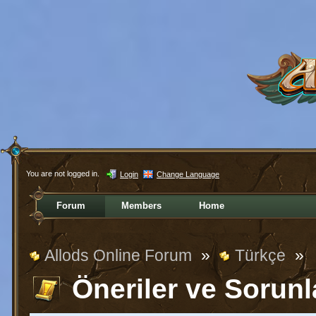
You are not logged in.
Login
Change Language
Forum
Members
Home
Allods Online Forum
»
Türkçe
»
Öneriler ve Sorunl