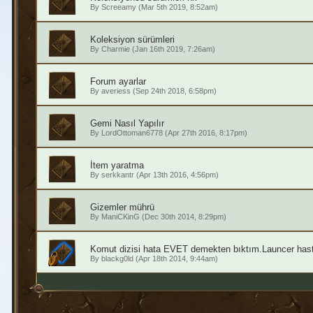
By
Screeamy
(Mar 5th 2019, 8:52am)
Koleksiyon sürümleri
By
Charmie
(Jan 16th 2019, 7:26am)
Forum ayarlar
By
averiess
(Sep 24th 2018, 6:58pm)
Gemi Nasıl Yapılır
By
LordOttoman6778
(Apr 27th 2016, 8:17pm)
İtem yaratma
By
serkkantr
(Apr 13th 2016, 4:56pm)
Gizemler mührü
By
ManiCKinG
(Dec 30th 2014, 8:29pm)
Komut dizisi hata EVET demekten bıktım.Launcer hast
By
blackg0ld
(Apr 18th 2014, 9:44am)