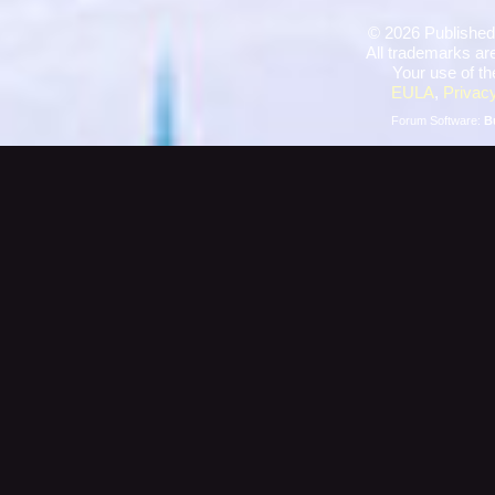
©
2026 Published
All trademarks are
Your use of th
EULA
,
Privacy
Forum Software:
B