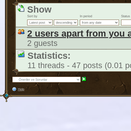
Show
Sort by
In period
Status
2 users apart from you 
2 guests
Statistics:
11 threads - 47 posts (0.01 p
Help