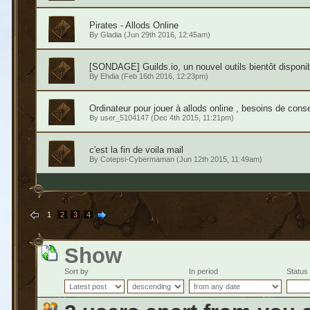
Pirates - Allods Online
By
Gladia
(Jun 29th 2016, 12:45am)
[SONDAGE] Guilds.io, un nouvel outils bientôt disponi
By
Ehdia
(Feb 16th 2016, 12:23pm)
Ordinateur pour jouer à allods online , besoins de conse
By
user_5104147
(Dec 4th 2015, 11:21pm)
c'est la fin de voila mail
By
Cotepsi-Cybermaman
(Jun 12th 2015, 11:49am)
1
2
3
4
Show
Sort by
In period
Status