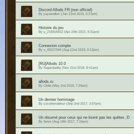
Discord Allods FR (non officiel)
By
yayawalker
(Jan 22nd 2019, 6:37pm)
Histoire du jeu
By
u_216916822
(Apr 24th 2022, 9:31pm)
Connexion compte
By
u_45027548
(Aug 22nd 2019, 6:12pm)
[RU]Allods 10.0
By
Sugardaddy
(Nov 21st 2018, 8:41am)
allods.ru
By
Clella
(May 2nd 2018, 7:29am)
Un dernier hommage
By
cocotheraideur
(Sep 2nd 2017, 3:07pm)
Un résumé pour ceux qui ne lisent pas les quêtes ;D
By
Seize
(Aug 18th 2017, 7:16pm)