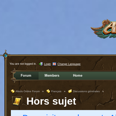
You are not logged in.
Login
Change Language
Forum
Members
Home
Allods Online Forum
»
Français
»
Discussions générales
»
Hors sujet