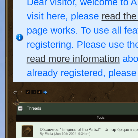
Dear visitor, welcome to Al
visit here, please
read the
page works. To use all fea
registering. Please use t
read more information
abou
already registered, pleas
1
2
3
4
Threads
Topic
Découvrez "Empires of the Astral" - Un rap épique inspi
By
Ehdia
(Jun 19th 2024, 9:34pm)