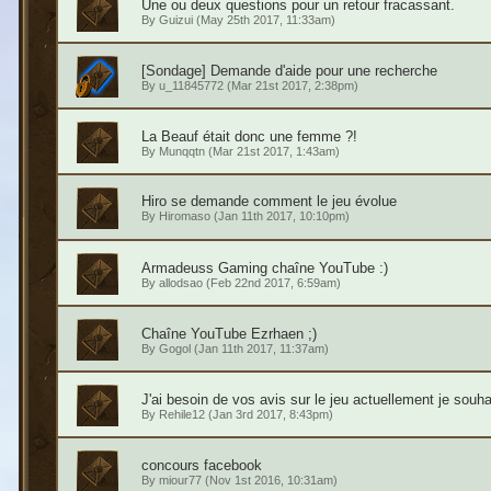
Une ou deux questions pour un retour fracassant.
By
Guizui
(May 25th 2017, 11:33am)
[Sondage] Demande d'aide pour une recherche
By
u_11845772
(Mar 21st 2017, 2:38pm)
La Beauf était donc une femme ?!
By
Munqqtn
(Mar 21st 2017, 1:43am)
Hiro se demande comment le jeu évolue
By
Hiromaso
(Jan 11th 2017, 10:10pm)
Armadeuss Gaming chaîne YouTube :)
By
allodsao
(Feb 22nd 2017, 6:59am)
Chaîne YouTube Ezrhaen ;)
By
Gogol
(Jan 11th 2017, 11:37am)
J'ai besoin de vos avis sur le jeu actuellement je souha
By
Rehile12
(Jan 3rd 2017, 8:43pm)
concours facebook
By
miour77
(Nov 1st 2016, 10:31am)