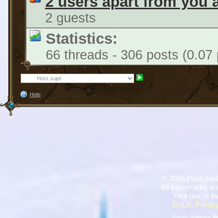
2 users apart from you 
2 guests
Statistics:
66 threads - 306 posts (0.07 
Help
©
2026 Published
All trademarks are
Your use of th
EULA
,
Privacy
Forum Software:
B