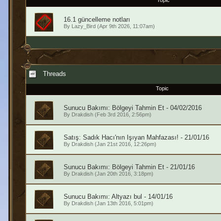
Topic
16.1 güncelleme notları
By
Lazy_Bird
(Apr 9th 2026, 11:07am)
Threads
Topic
Sunucu Bakımı: Bölgeyi Tahmin Et - 04/02/2016
By
Drakdish
(Feb 3rd 2016, 2:56pm)
Satış: Sadık Hacı'nın Işıyan Mahfazası! - 21/01/16
By
Drakdish
(Jan 21st 2016, 12:26pm)
Sunucu Bakımı: Bölgeyi Tahmin Et - 21/01/16
By
Drakdish
(Jan 20th 2016, 3:18pm)
Sunucu Bakımı: Altyazı bul - 14/01/16
By
Drakdish
(Jan 13th 2016, 5:01pm)