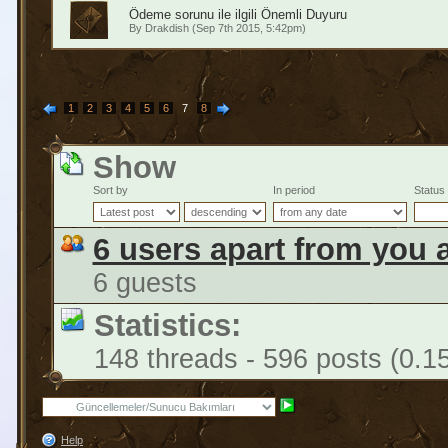
Ödeme sorunu ile ilgili Önemli Duyuru
By
Drakdish
(Sep 7th 2015, 5:42pm)
1
2
3
4
5
6
7
8
Show
Sort by
In period
Status
6 users apart from you 
6 guests
Statistics:
148 threads - 596 posts (0.1
Help