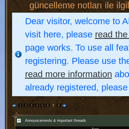
güncelleme notları ile ilgil
Dear visitor, welcome to Al
visit here, please
read the
page works. To use all fea
registering. Please use t
read more information
abou
already registered, pleas
1
2
3
4
5
6
7
8
Announcements & important threads