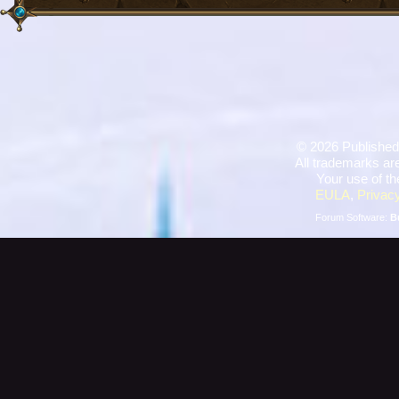
©
2026 Published
All trademarks are
Your use of th
EULA
,
Privacy
Forum Software:
B