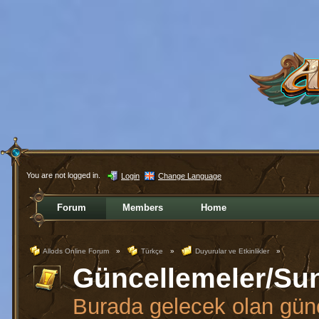
You are not logged in.
Login
Change Language
Forum
Members
Home
Allods Online Forum
»
Türkçe
»
Duyurular ve Etkinlikler
»
Güncellemeler/Su
Burada gelecek olan günc