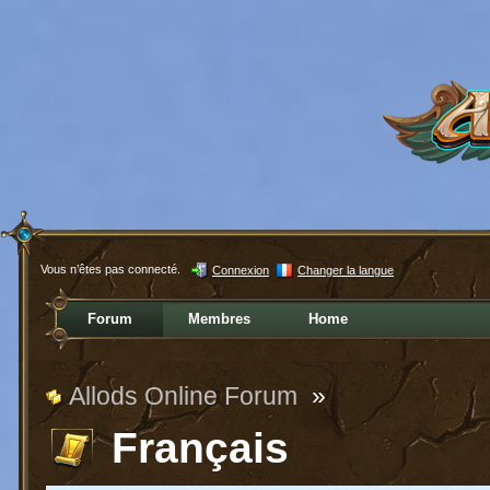
Vous n’êtes pas connecté.
Connexion
Changer la langue
Forum
Membres
Home
Allods Online Forum
»
Français