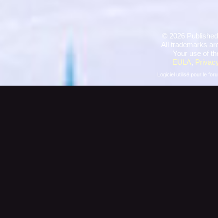
©
2026 Published
All trademarks are
Your use of th
EULA
,
Privacy
Logiciel utilisé pour le for