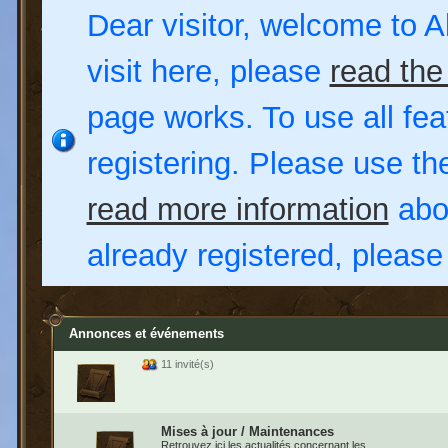
Dear visitor, welcome to Al
visit here, please
read the
page works. To use all fea
registering. Please use t
read more information
abou
already registered, pleas
Annonces et événements
11 invité(s)
Mises à jour / Maintenances
Retrouvez ici les actualités concernant les