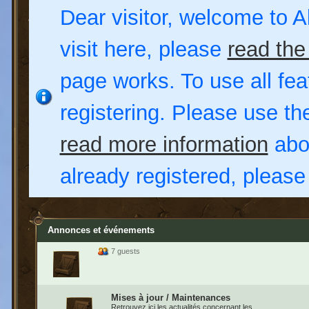
Dear visitor, welcome to Al
visit here, please
read the
page works. To use all fea
registering. Please use t
read more information
abou
already registered, pleas
Annonces et événements
7 guests
Mises à jour / Maintenances
Retrouvez ici les actualités concernant les