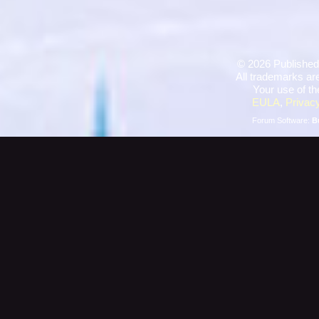
©
2026 Published
All trademarks are
Your use of th
EULA
,
Privacy
Forum Software:
B