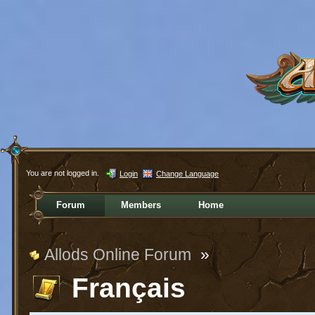
You are not logged in.
Login
Change Language
Forum
Members
Home
Allods Online Forum
»
Français