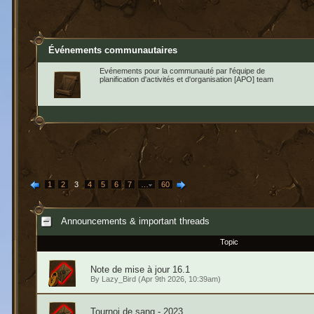
Événements communautaires
Evénements pour la communauté par l'équipe de
planification d'activités et d'organisation [APO] team
1
2
3
4
5
6
7
…
60
Announcements & important threads
Topic
Note de mise à jour 16.1
By
Lazy_Bird
(Apr 9th 2026, 10:39am)
Tournoi de sang - 2023