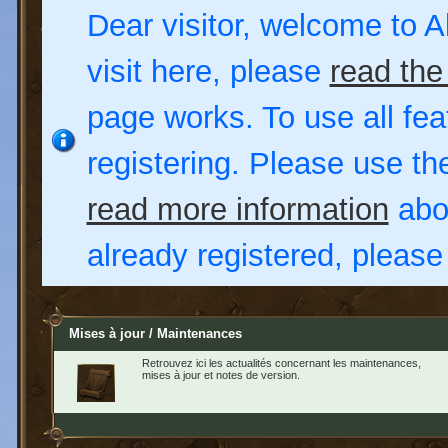
Dear visitor, welcome to Al
visit here, please
read the
page works. To use all fea
registering. Please use t
read more information
abou
already registered, pleas
Mises à jour / Maintenances
Retrouvez ici les actualités concernant les maintenances,
mises à jour et notes de version.