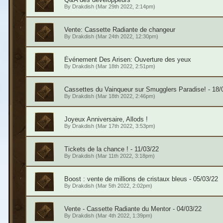
By
Drakdish
(Mar 29th 2022, 2:14pm)
Vente: Cassette Radiante de changeur
By
Drakdish
(Mar 24th 2022, 12:30pm)
Événement Des Arisen: Ouverture des yeux
By
Drakdish
(Mar 18th 2022, 2:51pm)
Cassettes du Vainqueur sur Smugglers Paradise! - 18/
By
Drakdish
(Mar 18th 2022, 2:46pm)
Joyeux Anniversaire, Allods !
By
Drakdish
(Mar 17th 2022, 3:53pm)
Tickets de la chance ! - 11/03/22
By
Drakdish
(Mar 11th 2022, 3:18pm)
Boost : vente de millions de cristaux bleus - 05/03/22
By
Drakdish
(Mar 5th 2022, 2:02pm)
Vente - Cassette Radiante du Mentor - 04/03/22
By
Drakdish
(Mar 4th 2022, 1:39pm)