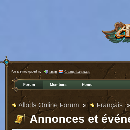
You are not logged in.
Login
Change Language
Forum
Members
Home
Allods Online Forum
»
Français
Annonces et évén