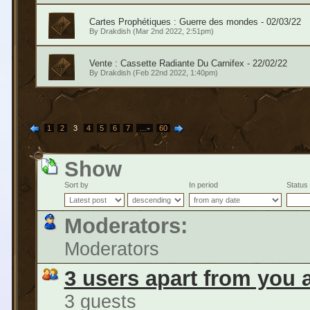
Cartes Prophétiques : Guerre des mondes - 02/03/22
By
Drakdish
(Mar 2nd 2022, 2:51pm)
Vente : Cassette Radiante Du Carnifex - 22/02/22
By
Drakdish
(Feb 22nd 2022, 1:40pm)
1
2
3
4
5
6
7
…
60
Show
Sort by
In period
Status
Moderators:
Moderators
3 users apart from you 
3 guests