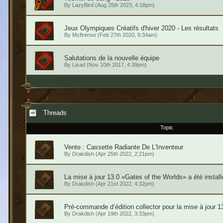
By
LazyBird
(Aug 25th 2023, 4:18pm)
Jeux Olympiques Créatifs d'hiver 2020 - Les résultats
By
Mcfirense
(Feb 27th 2020, 9:34am)
Salutations de la nouvelle équipe
By
Lisad
(Nov 10th 2017, 4:39pm)
Threads
Topic
Vente : Cassette Radiante De L'Inventeur
By
Drakdish
(Apr 25th 2022, 2:21pm)
La mise à jour 13.0 «Gates of the Worlds» a été instal
By
Drakdish
(Apr 21st 2022, 4:32pm)
Pré-commande d’édition collector pour la mise à jour 1
By
Drakdish
(Apr 19th 2022, 3:33pm)