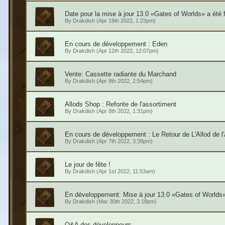
Date pour la mise à jour 13.0 «Gates of Worlds» a été f
By
Drakdish
(Apr 19th 2022, 1:23pm)
En cours de développement : Eden
By
Drakdish
(Apr 12th 2022, 12:07pm)
Vente: Cassette radiante du Marchand
By
Drakdish
(Apr 8th 2022, 2:54pm)
Allods Shop : Refonte de l'assortiment
By
Drakdish
(Apr 8th 2022, 1:31pm)
En cours de développement : Le Retour de L'Allod de l
By
Drakdish
(Apr 7th 2022, 3:38pm)
Le jour de fête !
By
Drakdish
(Apr 1st 2022, 11:53am)
En développement: Mise à jour 13.0 «Gates of Worlds
By
Drakdish
(Mar 30th 2022, 3:18pm)
Q&A des développeurs