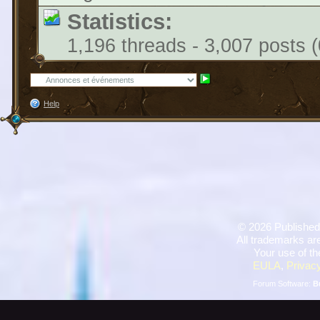
Statistics:
1,196 threads - 3,007 posts (
Help
©
2026 Published
All trademarks are
Your use of th
EULA
,
Privacy
Forum Software:
B