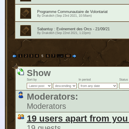
Programme Communautaire de Volontariat
By
Drakdish
(Sep 23rd 2021, 10:58am)
Sabantuy : Evénement des Orcs - 21/09/21
By
Drakdish
(Sep 22nd 2021, 1:22pm)
1
2
3
4
5
6
7
…
60
Show
Sort by
In period
Status
Moderators:
Moderators
19 users apart from you
19 guests