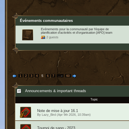
Événements communautaires
Evénements pour la communauté par l'équipe de
planification d'activités et d'organisation [APO] team
2 guests
1
2
3
4
5
6
7
…
60
Announcements & important threads
Topic
Note de mise à jour 16.1
By
Lazy_Bird
(Apr 9th 2026, 10:39am)
Tournoi de sang - 2023