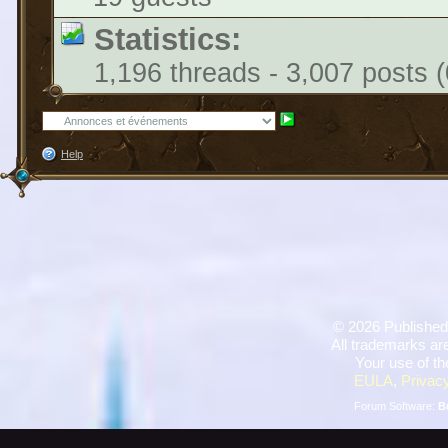
Statistics:
1,196 threads - 3,007 posts (
Help
©
2026 Published
All trademarks are
Your use of th
EULA
,
Privacy
Forum Software:
B