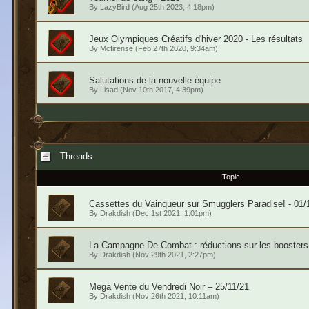
By
LazyBird
(Aug 25th 2023, 4:18pm)
Jeux Olympiques Créatifs d'hiver 2020 - Les résultats
By
Mcfirense
(Feb 27th 2020, 9:34am)
Salutations de la nouvelle équipe
By
Lisad
(Nov 10th 2017, 4:39pm)
Threads
Topic
Cassettes du Vainqueur sur Smugglers Paradise! - 01/
By
Drakdish
(Dec 1st 2021, 1:01pm)
La Campagne De Combat : réductions sur les boosters 
By
Drakdish
(Nov 29th 2021, 2:27pm)
Mega Vente du Vendredi Noir – 25/11/21
By
Drakdish
(Nov 26th 2021, 10:11am)