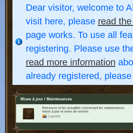
Dear visitor, welcome to Al
visit here, please
read the
page works. To use all fea
registering. Please use t
read more information
abou
already registered, pleas
Mises à jour / Maintenances
Retrouvez ici les actualités concernant les maintenances,
mises à jour et notes de version.
2 guests