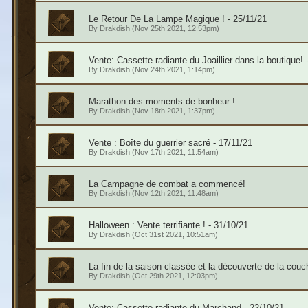
Le Retour De La Lampe Magique ! - 25/11/21
By
Drakdish
(Nov 25th 2021, 12:53pm)
Vente: Cassette radiante du Joaillier dans la boutique! 
By
Drakdish
(Nov 24th 2021, 1:14pm)
Marathon des moments de bonheur !
By
Drakdish
(Nov 18th 2021, 1:37pm)
Vente : Boîte du guerrier sacré - 17/11/21
By
Drakdish
(Nov 17th 2021, 11:54am)
La Campagne de combat a commencé!
By
Drakdish
(Nov 12th 2021, 11:48am)
Halloween : Vente terrifiante ! - 31/10/21
By
Drakdish
(Oct 31st 2021, 10:51am)
La fin de la saison classée et la découverte de la couc
By
Drakdish
(Oct 29th 2021, 12:03pm)
Vente: Cassette radiante du Marchand - 22/10/21