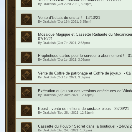
By
Drakdish
(Oct 22nd 2021, 3:24pm)
Vente d’Éclats de cristal ! - 13/10/21
By
Drakdish
(Oct 13th 2021, 3:35pm)
Mosaique Magique et Cassette Radiante du Mécanicien 
07/10/21
By
Drakdish
(Oct 7th 2021, 2:33pm)
Prophétique cartes pour le serveur à abonnement ! - 01
By
Drakdish
(Oct 1st 2021, 3:05pm)
Vente du Coffre de patronage et Coffre de joyaux! - 01
By
Drakdish
(Oct 1st 2021, 3:02pm)
Exécution du jeu sur des versions antérieures de Win
By
Drakdish
(Sep 30th 2021, 12:13pm)
Boost : vente de millions de cristaux bleus - 28/09/21
By
Drakdish
(Sep 28th 2021, 12:51pm)
Cassette du Pouvoir Secret dans la boutique! - 24/09/2
By
Drakdish
(Sep 24th 2021, 1:30pm)