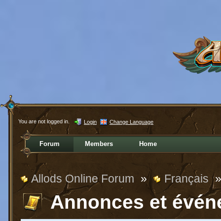
You are not logged in.
Login
Change Language
Forum
Members
Home
Allods Online Forum
»
Français
Annonces et évén