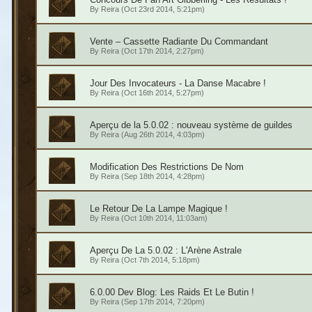
By
Reira
(Oct 23rd 2014, 5:21pm)
Vente – Cassette Radiante Du Commandant
By
Reira
(Oct 17th 2014, 2:27pm)
Jour Des Invocateurs - La Danse Macabre !
By
Reira
(Oct 16th 2014, 5:27pm)
Aperçu de la 5.0.02 : nouveau système de guildes
By
Reira
(Aug 26th 2014, 4:03pm)
Modification Des Restrictions De Nom
By
Reira
(Sep 18th 2014, 4:28pm)
Le Retour De La Lampe Magique !
By
Reira
(Oct 10th 2014, 11:03am)
Aperçu De La 5.0.02 : L'Arène Astrale
By
Reira
(Oct 7th 2014, 5:18pm)
6.0.00 Dev Blog: Les Raids Et Le Butin !
By
Reira
(Sep 17th 2014, 7:20pm)