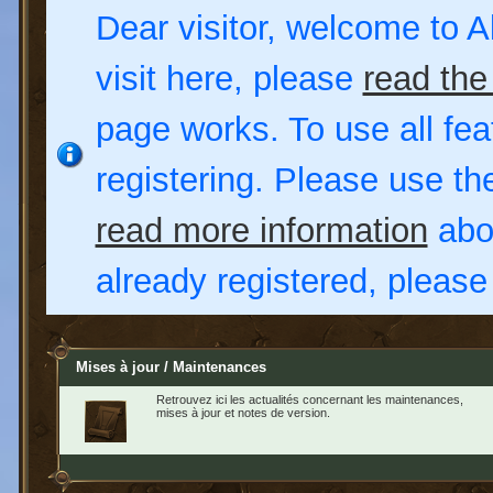
Dear visitor, welcome to Al
visit here, please
read the
page works. To use all fea
registering. Please use t
read more information
abou
already registered, pleas
Mises à jour / Maintenances
Retrouvez ici les actualités concernant les maintenances,
mises à jour et notes de version.