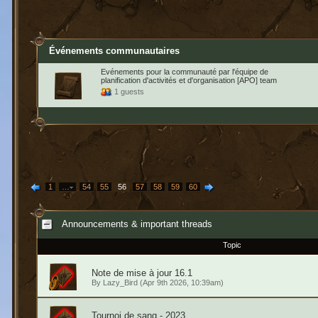
Événements communautaires
Evénements pour la communauté par l'équipe de
planification d'activités et d'organisation [APO] team
1 guests
1
…
54
55
56
57
58
59
60
Announcements & important threads
Topic
Note de mise à jour 16.1
By
Lazy_Bird
(Apr 9th 2026, 10:39am)
Tournoi de sang - 2023