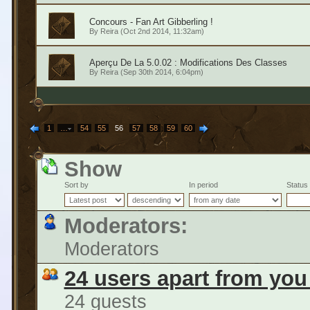
Concours - Fan Art Gibberling !
By
Reira
(Oct 2nd 2014, 11:32am)
Aperçu De La 5.0.02 : Modifications Des Classes
By
Reira
(Sep 30th 2014, 6:04pm)
1
…
54
55
56
57
58
59
60
Show
Sort by
In period
Status
Moderators:
Moderators
24 users apart from you
24 guests