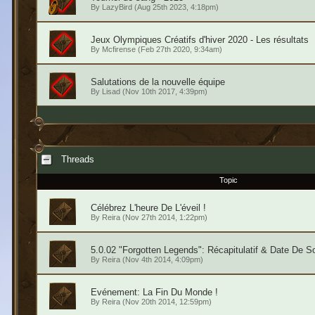
By
LazyBird
(Aug 25th 2023, 4:18pm)
Jeux Olympiques Créatifs d'hiver 2020 - Les résultats
By
Mcfirense
(Feb 27th 2020, 9:34am)
Salutations de la nouvelle équipe
By
Lisad
(Nov 10th 2017, 4:39pm)
Threads
Topic
Célébrez L'heure De L'éveil !
By
Reira
(Nov 27th 2014, 1:22pm)
5.0.02 "Forgotten Legends": Récapitulatif & Date De So
By
Reira
(Nov 4th 2014, 4:09pm)
Evénement: La Fin Du Monde !
By
Reira
(Nov 20th 2014, 12:59pm)