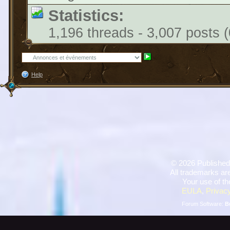
Statistics:
1,196 threads - 3,007 posts (
Help
©
2026 Published
All trademarks are
Your use of th
EULA
,
Privacy
Forum Software:
B