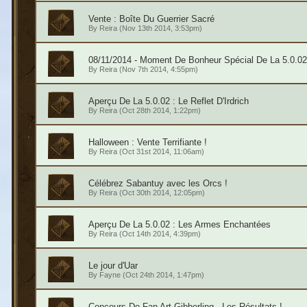
Vente : Boîte Du Guerrier Sacré
By
Reira
(Nov 13th 2014, 3:53pm)
08/11/2014 - Moment De Bonheur Spécial De La 5.0.02
By
Reira
(Nov 7th 2014, 4:55pm)
Aperçu De La 5.0.02 : Le Reflet D'Irdrich
By
Reira
(Oct 28th 2014, 1:22pm)
Halloween : Vente Terrifiante !
By
Reira
(Oct 31st 2014, 11:06am)
Célébrez Sabantuy avec les Orcs !
By
Reira
(Oct 30th 2014, 12:05pm)
Aperçu De La 5.0.02 : Les Armes Enchantées
By
Reira
(Oct 14th 2014, 4:39pm)
Le jour d'Uar
By
Fayne
(Oct 24th 2014, 1:47pm)
Concours De Fan Art Gibberling - Les Résultats !