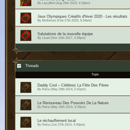
By
LazyBird
(Aug 25th 2023, 4:18pm)
Jeux Olympiques Créatifs d'hiver 2020 - Les résultats
By
Mcfirense
(Feb 27th 2020, 9:34am)
Salutations de la nouvelle équipe
By
Lisad
(Nov 10th 2017, 4:39pm)
Threads
Topic
Daddy Cool – Célébrez La Fête Des Pères
By
Reira
(May 29th 2014, 5:42pm)
Le Renouveau Des Pouvoirs De La Nature
By
Reira
(May 26th 2014, 4:29pm)
Le réchauffement local
By
Reira
(Jun 27th 2014, 4:40pm)