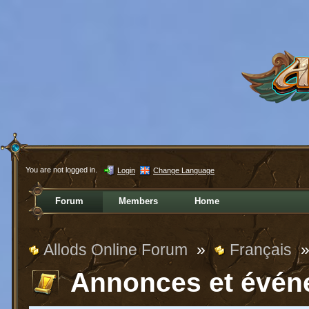
You are not logged in.
Login
Change Language
Forum
Members
Home
Allods Online Forum
»
Français
Annonces et évén