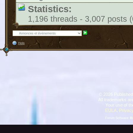
Statistics:
1,196 threads - 3,007 posts (
Help
©
2026 Published
All trademarks are
Your use of th
EULA
,
Privacy
Forum Software:
B