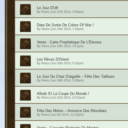
Le Jour D'Ulf
By
Reira
(Jun 27th 2014, 4:00pm)
Date De Sortie De Colors Of War !
By
Reira
(Jun 24th 2014, 1:35pm)
Vente : Carte Prophétique De L'Éleveur
By
Reira
(Jun 19th 2014, 3:51pm)
Les Rêves D'Orient
By
Reira
(Jun 20th 2014, 5:32pm)
Le Jour Du Chas D'aiguille – Fête Des Tailleurs
By
Reira
(Jun 19th 2014, 5:30pm)
Allods Et La Coupe Du Monde !
By
Reira
(Jun 11th 2014, 12:01pm)
Fête Des Mères – Annonce Des Résultats
By
Reira
(Jun 6th 2014, 12:23pm)
Vente - Cassette Radiante Du Mentor