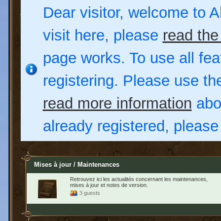
Dear visitor, welcome to Al
visit here, please
read the
page works. To use all fea
registering. Please use t
read more information
abou
already registered, pleas
Mises à jour / Maintenances
Retrouvez ici les actualités concernant les maintenances,
mises à jour et notes de version.
3 guests