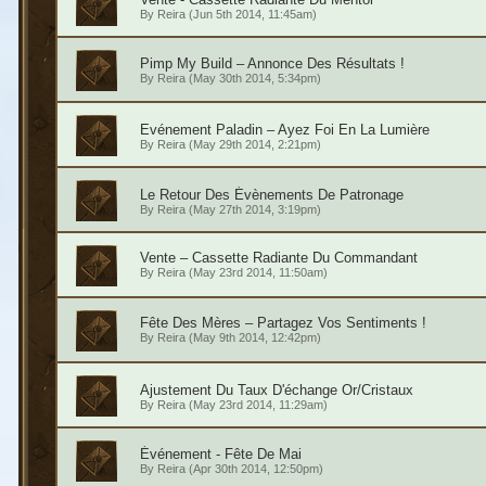
By
Reira
(Jun 5th 2014, 11:45am)
Pimp My Build – Annonce Des Résultats !
By
Reira
(May 30th 2014, 5:34pm)
Evénement Paladin – Ayez Foi En La Lumière
By
Reira
(May 29th 2014, 2:21pm)
Le Retour Des Évènements De Patronage
By
Reira
(May 27th 2014, 3:19pm)
Vente – Cassette Radiante Du Commandant
By
Reira
(May 23rd 2014, 11:50am)
Fête Des Mères – Partagez Vos Sentiments !
By
Reira
(May 9th 2014, 12:42pm)
Ajustement Du Taux D'échange Or/Cristaux
By
Reira
(May 23rd 2014, 11:29am)
Événement - Fête De Mai
By
Reira
(Apr 30th 2014, 12:50pm)