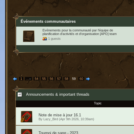
Événements communautaires
Evénements pour la communauté par l'équipe de
planification d'activités et d'organisation [APO] team
1 guests
1
…
54
55
56
57
58
59
60
Announcements & important threads
Topic
Note de mise à jour 16.1
By
Lazy_Bird
(Apr 9th 2026, 10:39am)
Tournoi de sang - 2023