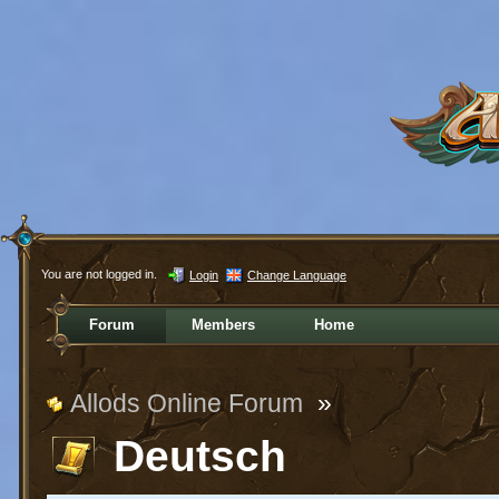
You are not logged in.
Login
Change Language
Forum
Members
Home
Allods Online Forum
»
Deutsch