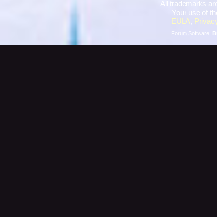
All trademarks are
Your use of th
EULA
,
Privacy
Forum Software:
B