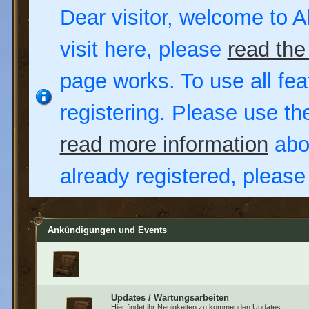
Dear visitor, welcome to Al
visit here, please
read the
page works. To use all fea
registering. Please use t
read more information
abou
already registered, pleas
Ankündigungen und Events
Updates / Wartungsarbeiten
Hier findet ihr Neuigkeiten zu kommenden Updates,