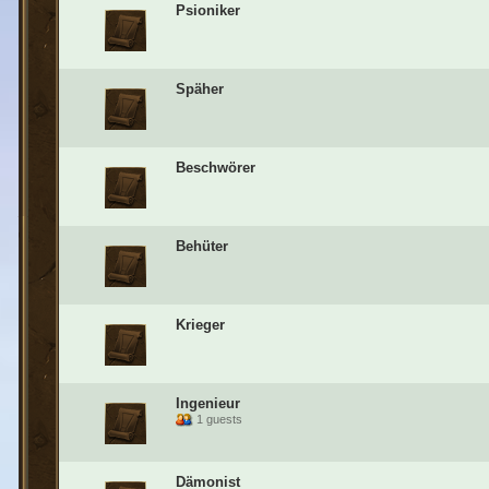
Psioniker
Späher
Beschwörer
Behüter
Krieger
Ingenieur
1 guests
Dämonist