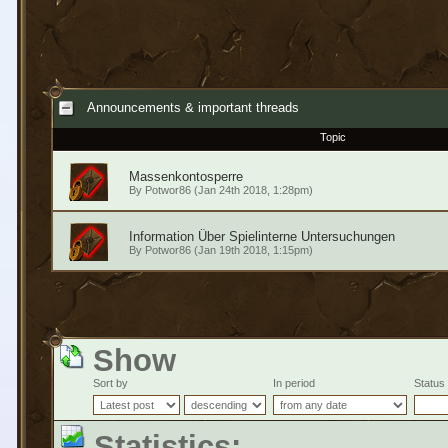
Announcements & important threads
Topic
Massenkontosperre
By
Potwor86
(Jan 24th 2018, 1:28pm)
Information Über Spielinterne Untersuchungen
By
Potwor86
(Jan 19th 2018, 1:15pm)
Show
Sort by
In period
Status
Statistics: