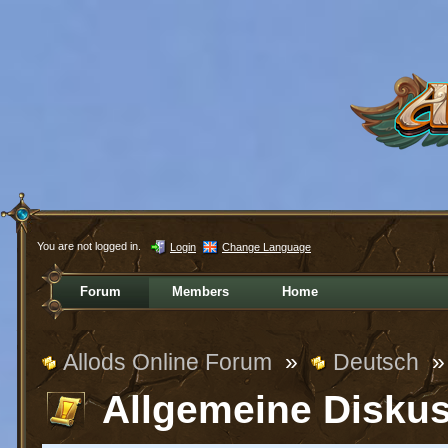
You are not logged in.
Login
Change Language
Forum
Members
Home
Allods Online Forum
»
Deutsch
»
Allgemeine Disku