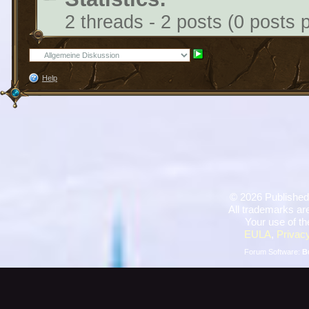
2 threads - 2 posts (0 posts 
Help
©
2026 Published
All trademarks are
Your use of th
EULA
,
Privacy
Forum Software:
B