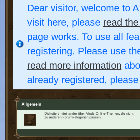
Dear visitor, welcome to Al
visit here, please
read the
page works. To use all fea
registering. Please use t
read more information
abou
already registered, pleas
Allgemein
Diskutiert miteinander über Allods Online-Themen, die nicht
zu anderen Forumkategorien passen.