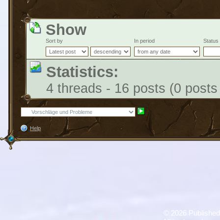
Show
Sort by
In period
Status
Statistics:
4 threads - 16 posts (0 posts
Help
©
2026 Published