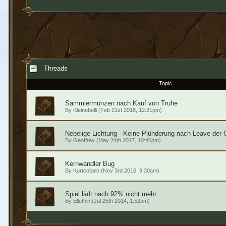
Threads
Topic
Sammlermünzen nach Kauf von Truhe
By
Kleinebelli
(Feb 21st 2018, 12:21pm)
Nebelige Lichtung - Keine Plünderung nach Leave der 
By
Geoffrey
(May 24th 2017, 10:46pm)
Kernwandler Bug
By
Kurtcobain
(Nov 3rd 2016, 9:30am)
Spiel lädt nach 92% nicht mehr
By
Ellethin
(Jul 25th 2014, 1:52am)