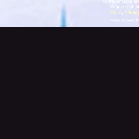
All trademarks are
Your use of th
EULA
,
Privacy
Forum Software:
B