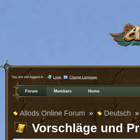
You are not logged in.
Login
Change Language
Forum
Members
Home
Allods Online Forum
»
Deutsch
»
Vorschläge und P