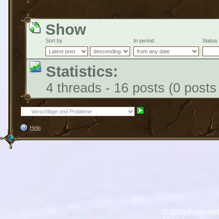
Show
Sort by
In period
Status
Statistics:
4 threads - 16 posts (0 posts
Help
©
2026 Published