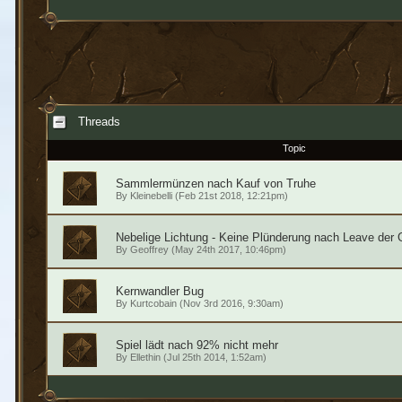
Threads
Topic
Sammlermünzen nach Kauf von Truhe
By
Kleinebelli
(Feb 21st 2018, 12:21pm)
Nebelige Lichtung - Keine Plünderung nach Leave der 
By
Geoffrey
(May 24th 2017, 10:46pm)
Kernwandler Bug
By
Kurtcobain
(Nov 3rd 2016, 9:30am)
Spiel lädt nach 92% nicht mehr
By
Ellethin
(Jul 25th 2014, 1:52am)