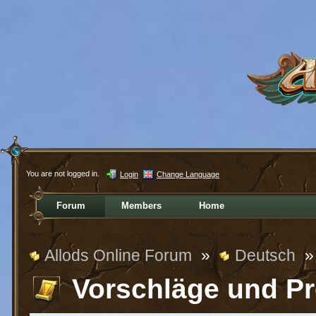
You are not logged in.
Login
Change Language
Forum
Members
Home
Allods Online Forum
»
Deutsch
»
Vorschläge und P