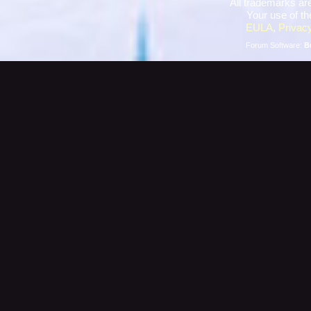
All trademarks are
Your use of th
EULA
,
Privacy
Forum Software:
B