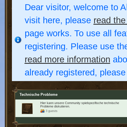
Dear visitor, welcome to Al
visit here, please
read the
page works. To use all fea
registering. Please use t
read more information
abou
already registered, pleas
Technische Probleme
Hier kann unsere Community spielspezifische technische
Probleme diskutieren.
3 guests