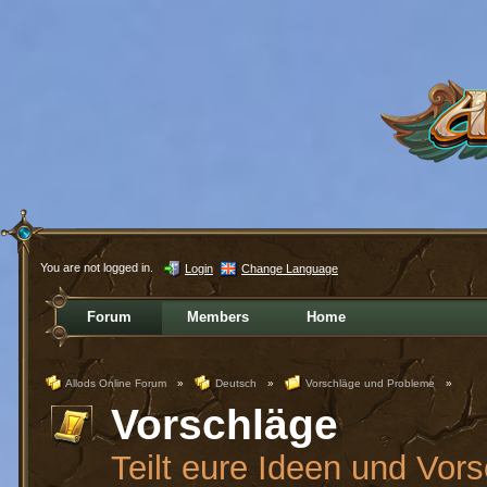
You are not logged in.
Login
Change Language
Forum
Members
Home
Allods Online Forum
»
Deutsch
»
Vorschläge und Probleme
»
Vorschläge
Teilt eure Ideen und Vor