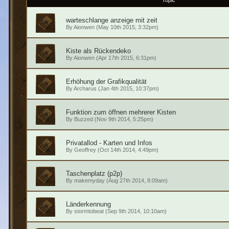
Topic
warteschlange anzeige mit zeit
By
Aionwen
(May 10th 2015, 3:32pm)
Kiste als Rückendeko
By
Aionwen
(Apr 17th 2015, 6:31pm)
Erhöhung der Grafikqualität
By
Archarus
(Jan 4th 2015, 10:37pm)
Funktion zum öffnen mehrerer Kisten
By
Buzzed
(Nov 9th 2014, 5:25pm)
Privatallod - Karten und Infos
By
Geoffrey
(Oct 14th 2014, 4:49pm)
Taschenplatz (p2p)
By
makemyday
(Aug 27th 2014, 8:09am)
Länderkennung
By
stormtobeat
(Sep 9th 2014, 10:10am)