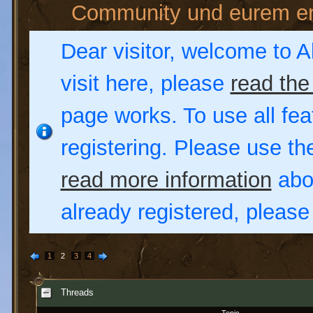
Community und eurem en
Dear visitor, welcome to Al
visit here, please
read the
page works. To use all fea
registering. Please use t
read more information
abou
already registered, pleas
1
2
3
4
Threads