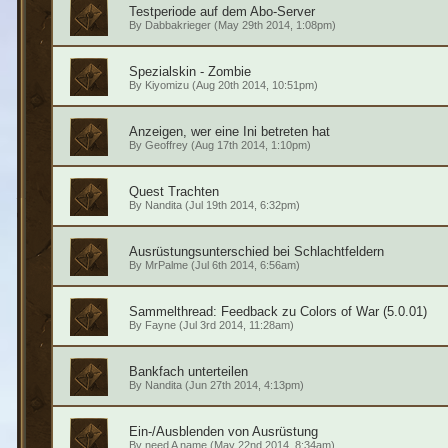
Testperiode auf dem Abo-Server
By
Dabbakrieger
(May 29th 2014, 1:08pm)
Spezialskin - Zombie
By
Kiyomizu
(Aug 20th 2014, 10:51pm)
Anzeigen, wer eine Ini betreten hat
By
Geoffrey
(Aug 17th 2014, 1:10pm)
Quest Trachten
By
Nandita
(Jul 19th 2014, 6:32pm)
Ausrüstungsunterschied bei Schlachtfeldern
By
MrPalme
(Jul 6th 2014, 6:56am)
Sammelthread: Feedback zu Colors of War (5.0.01)
By
Fayne
(Jul 3rd 2014, 11:28am)
Bankfach unterteilen
By
Nandita
(Jun 27th 2014, 4:13pm)
Ein-/Ausblenden von Ausrüstung
By
need A name
(May 22nd 2014, 8:34am)