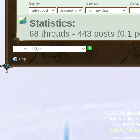
Sort by
In period
Status
Statistics:
68 threads - 443 posts (0.1 p
Help
©
2026 Published
All trademarks are
Your use of th
EULA
,
Privacy
Forum Software:
B