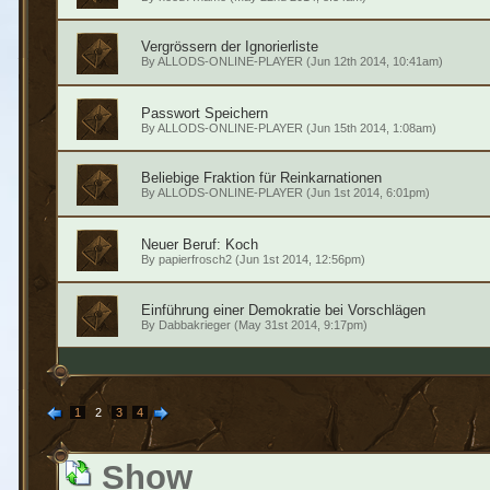
Vergrössern der Ignorierliste
By
ALLODS-ONLINE-PLAYER
(Jun 12th 2014, 10:41am)
Passwort Speichern
By
ALLODS-ONLINE-PLAYER
(Jun 15th 2014, 1:08am)
Beliebige Fraktion für Reinkarnationen
By
ALLODS-ONLINE-PLAYER
(Jun 1st 2014, 6:01pm)
Neuer Beruf: Koch
By
papierfrosch2
(Jun 1st 2014, 12:56pm)
Einführung einer Demokratie bei Vorschlägen
By
Dabbakrieger
(May 31st 2014, 9:17pm)
1
2
3
4
Show