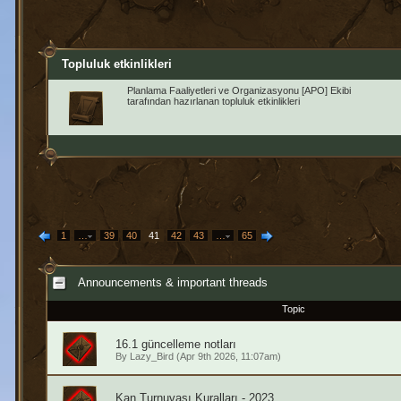
Topluluk etkinlikleri
Planlama Faaliyetleri ve Organizasyonu [APO] Ekibi
tarafından hazırlanan topluluk etkinlikleri
1
…
39
40
41
42
43
…
65
Announcements & important threads
Topic
16.1 güncelleme notları
By
Lazy_Bird
(Apr 9th 2026, 11:07am)
Kan Turnuvası Kuralları - 2023