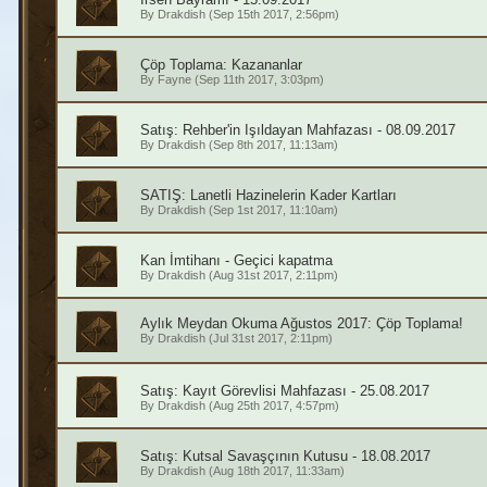
By
Drakdish
(Sep 15th 2017, 2:56pm)
Çöp Toplama: Kazananlar
By
Fayne
(Sep 11th 2017, 3:03pm)
Satış: Rehber'in Işıldayan Mahfazası - 08.09.2017
By
Drakdish
(Sep 8th 2017, 11:13am)
SATIŞ: Lanetli Hazinelerin Kader Kartları
By
Drakdish
(Sep 1st 2017, 11:10am)
Kan İmtihanı - Geçici kapatma
By
Drakdish
(Aug 31st 2017, 2:11pm)
Aylık Meydan Okuma Ağustos 2017: Çöp Toplama!
By
Drakdish
(Jul 31st 2017, 2:11pm)
Satış: Kayıt Görevlisi Mahfazası - 25.08.2017
By
Drakdish
(Aug 25th 2017, 4:57pm)
Satış: Kutsal Savaşçının Kutusu - 18.08.2017
By
Drakdish
(Aug 18th 2017, 11:33am)