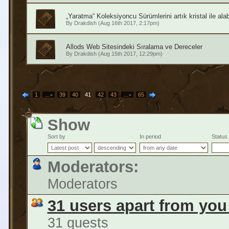
„Yaratma“ Koleksiyoncu Sürümlerini artık kristal ile alabi
By
Drakdish
(Aug 16th 2017, 2:17pm)
Allods Web Sitesindeki Sıralama ve Dereceler
By
Drakdish
(Aug 15th 2017, 12:29pm)
1
…
39
40
41
42
43
…
65
Show
Sort by
In period
Status
Moderators:
Moderators
31 users apart from you
31 guests