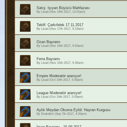
Satış: Işıyan Büyücü Mahfazası
By
Lisad
(Nov 24th 2017, 12:01pm)
Teklif: Çarkıfelek 17.11.2017
By
Lisad
(Nov 17th 2017, 9:19am)
Ozan Bayramı
By
Lisad
(Nov 16th 2017, 9:50am)
Ferra Bayramı
By
Lisad
(Nov 15th 2017, 9:36am)
Empire Moderatör aranıyor!
By
Lisad
(Oct 19th 2017, 5:55pm)
League Moderatör aranıyor!
By
Lisad
(Oct 19th 2017, 5:59pm)
Aylık Meydan Okuma Eylül: Hayran Kurgusu
By
Drakdish
(Sep 7th 2017, 4:20pm)
İrsen Bayramı - 15.09.2017