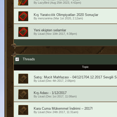
By
LazyBird
(Aug 25th 2023, 4:42pm)
Kış Yaratıcılık Olimpiyatları 2020 Sonuçlar
By
menzanima
(Mar 1st 2020, 2:12am)
Yeni ekipten selamlar
By
Lisad
(Nov 10th 2017, 4:38pm)
Threads
Topic
Satış: Mucit Mahfazası - 04/12/1704.12.2017 Sevgili S
By
Lisad
(Dec 4th 2017, 2:06pm)
Kış Adası - 1/12/2017
By
Lisad
(Dec 1st 2017, 11:08am)
Kara Cuma Mükemmel İndirimi – 2017!
By
Lisad
(Nov 24th 2017, 11:31am)