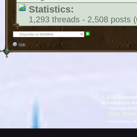
Statistics:
1,293 threads - 2,508 posts (
Help
©
2026 Published
All trademarks are
Your use of th
EULA
,
Privacy
Forum Software:
B