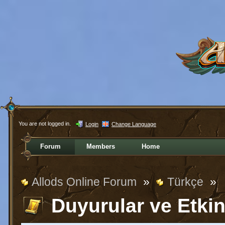
You are not logged in.
Login
Change Language
Forum
Members
Home
Allods Online Forum
»
Türkçe
»
Duyurular ve Etkin