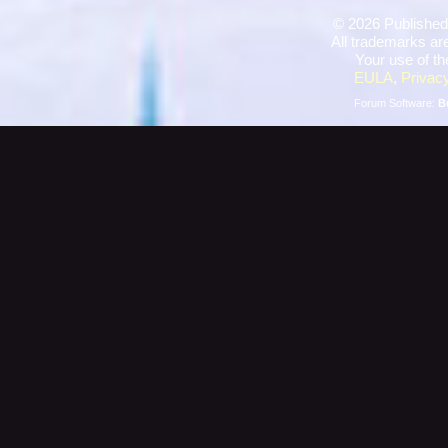
©
2026 Published
All trademarks are
Your use of th
EULA
,
Privacy
Forum Software:
B