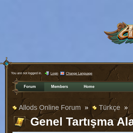
You are not logged in.
Login
Change Language
Forum
Members
Home
Allods Online Forum
»
Türkçe
»
Genel Tartışma Al