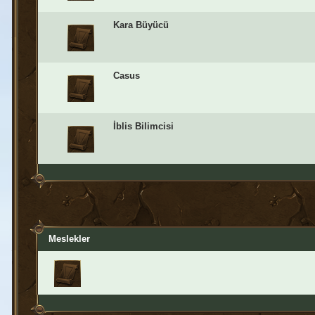
Kara Büyücü
Casus
İblis Bilimcisi
Meslekler