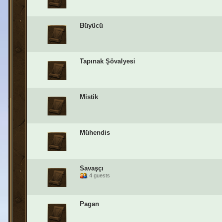
Büyücü
Tapınak Şövalyesi
Mistik
Mühendis
Savaşçı
4 guests
Pagan