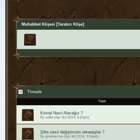
Muhabbet Köşesi [Yaratıcı Köşe]
Threads
Topic
Kristal Nasıl Alacağız ?
By
zollot
(Apr 3rd 2014, 9:21pm)
Şifre nasıl değiştircem arkadaşlar ?
By
greenarrow
(Apr 4th 2014, 3:54pm)