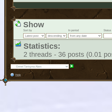
Show
Sort by
In period
Status
Statistics:
2 threads - 36 posts (0.01 po
Help