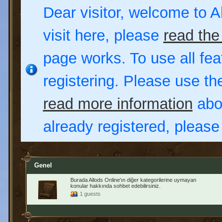
Dear visitor, welcome to Al
visit here, please
read the
page works. To use all fea
registering. Please use t
read more information
abou
already registered, pleas
Genel
Burada Allods Online'ın diğer kategorilerine uymayan
konular hakkında sohbet edebilirsiniz.
1 guests