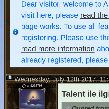
Dear visitor, welcome to Al
visit here, please
read the
page works. To use all fea
registering. Please use t
read more information
abou
already registered, pleas
Wednesday, July 12th 2017, 11
u_9235793
Talent ile ilgi
Quoted from