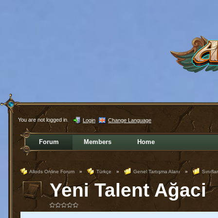
You are not logged in.
Login
Change Language
Forum
Members
Home
Allods Online Forum
»
Türkçe
»
Genel Tartışma Alanı
»
Sınıflar
Yeni Talent Ağaci