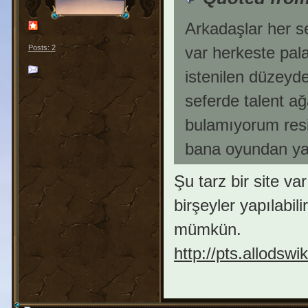
Arkadaşlar her s
var herkeste pala
Posts: 2
istenilen düzeyde
seferde talent ağ
bulamıyorum resi
bana oyundan yad
Şu tarz bir site va
birşeyler yapılabil
mümkün.
http://pts.allodswik