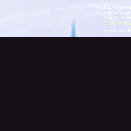
©
2026 Published
All trademarks are
Your use of th
EULA
,
Privacy
Forum Software:
B