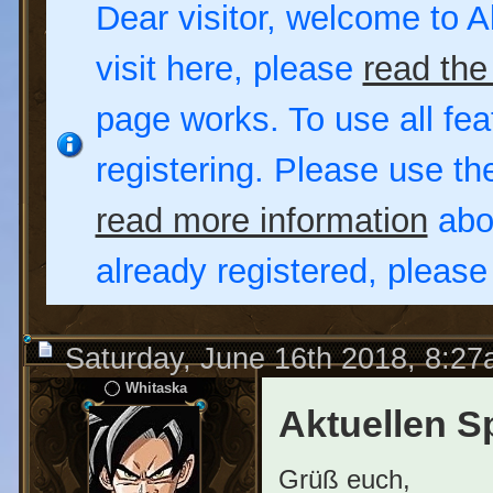
Dear visitor, welcome to Al
visit here, please
read the
page works. To use all fea
registering. Please use t
read more information
abou
already registered, pleas
Saturday, June 16th 2018, 8:2
Whitaska
Aktuellen S
Grüß euch,