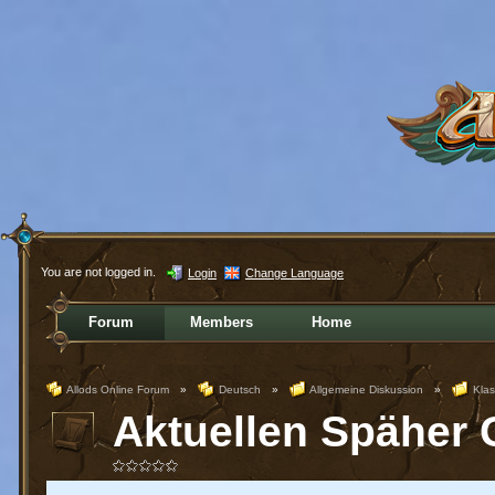
You are not logged in.
Login
Change Language
Forum
Members
Home
Allods Online Forum
»
Deutsch
»
Allgemeine Diskussion
»
Kla
Aktuellen Späher 