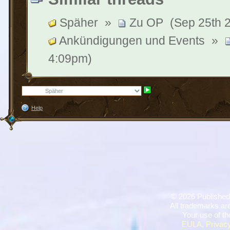
Späher
»
Zu OP
(Sep 25th 
Ankündigungen und Events
»
4:09pm)
Help
©
2026 Published
All trademarks are
Your use of th
EULA
,
Privacy