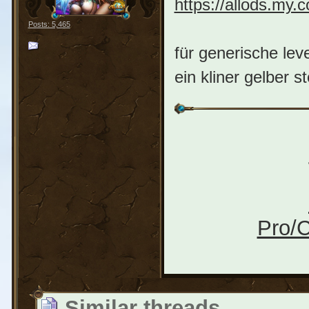
https://allods.m
Posts: 5,465
für generische lev
ein kliner gelber st
Pro/C
Similar threads