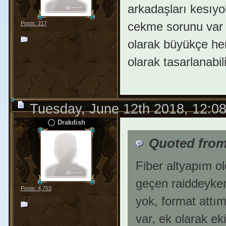
arkadaşları kesıyo
cekme sorunu var 
Posts: 217
olarak büyükçe her
olarak tasarlanabil
Tuesday, June 12th 2018, 12:0
Drakdish
Quoted from
Fiber altyapım o
geçen raiddeyken
Posts: 4,753
yok, format attı
var, ek olarak e