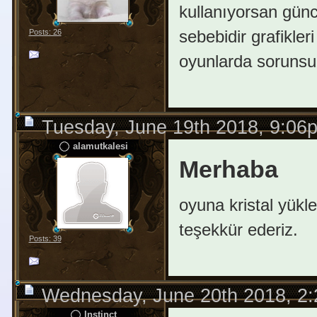
kullanıyorsan gün
sebebidir grafikler
Posts: 26
oyunlarda sorunsuz
Tuesday, June 19th 2018, 9:06
alamutkalesi
Merhaba
oyuna kristal yükle
teşekkür ederiz.
Posts: 39
Wednesday, June 20th 2018, 2
Instinct