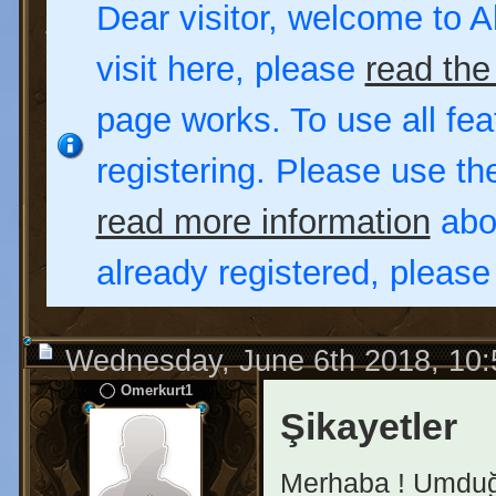
Dear visitor, welcome to Al
visit here, please
read the
page works. To use all fea
registering. Please use t
read more information
abou
already registered, pleas
Wednesday, June 6th 2018, 10
Omerkurt1
Şikayetler
Merhaba ! Umduğu