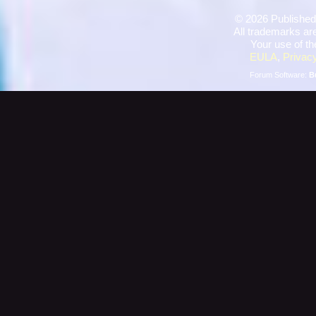
©
2026 Published
All trademarks are
Your use of th
EULA
,
Privacy
Forum Software:
B