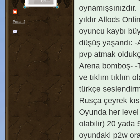
oynamışsınızdır
yıldır Allods Onli
Posts: 2
oyuncu kaybı büyü
düşüş yaşandı: -A
pvp atmak oldukça
Arena bomboş- -T
ve tıklım tıklım 
türkçe seslendirm
Rusça çeyrek kıs
Oyunda her level 
olabilir) 20 yada
oyundaki p2w oran