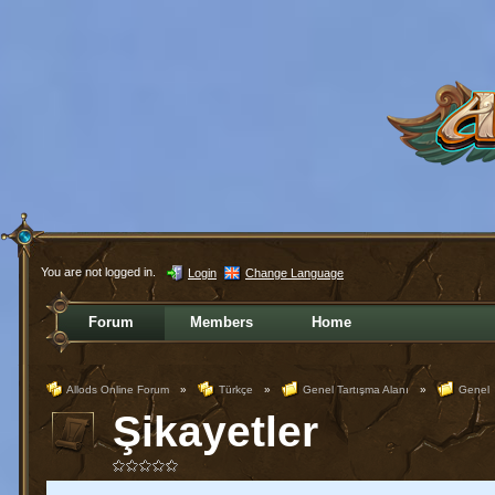
You are not logged in.
Login
Change Language
Forum
Members
Home
Allods Online Forum
»
Türkçe
»
Genel Tartışma Alanı
»
Genel
Şikayetler