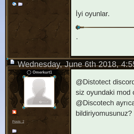
İyi oyunlar.
.
Wednesday, June 6th 2018, 4:
Omerkurt1
@Distotect discord
siz oyundaki mod o
@Discotech ayrıca 
bildiriyomusunuz?
Posts: 2