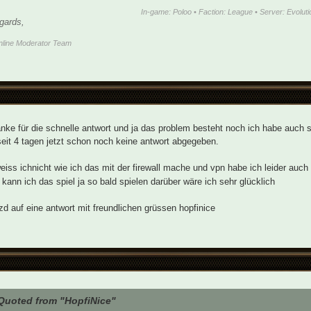
In-game: Poloo • Faction: League • Server: Evoluti
gards,
nline Moderator Team
ke für die schnelle antwort und ja das problem besteht noch ich habe auch s
eit 4 tagen jetzt schon noch keine antwort abgegeben.
weiss ichnicht wie ich das mit der firewall mache und vpn habe ich leider auc
lt kann ich das spiel ja so bald spielen darüber wäre ich sehr glücklich
rzd auf eine antwort mit freundlichen grüssen hopfinice
Quoted from "HopfiNice"