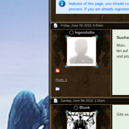
features of this page, you should co
process. If you are already register
Friday, June 7th 2019, 9:42am
legendsdie
Suche
Moin,
bin auf
und jet
Posts: 1
Sunday, June 9th 2019, 1:16am
Blunk
Gibt es