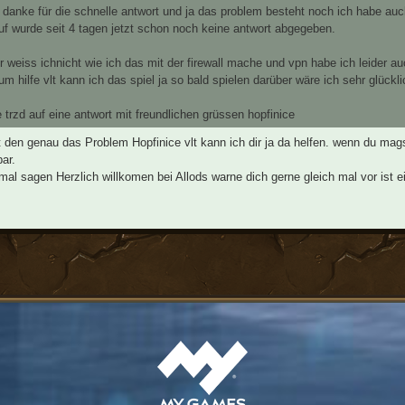
danke für die schnelle antwort und ja das problem besteht noch ich habe auc
uf wurde seit 4 tagen jetzt schon noch keine antwort abgegeben.
er weiss ichnicht wie ich das mit der firewall mache und vpn habe ich leider 
 um hilfe vlt kann ich das spiel ja so bald spielen darüber wäre ich sehr glückli
e trzd auf eine antwort mit freundlichen grüssen hopfinice
 den genau das Problem Hopfinice vlt kann ich dir ja da helfen. wenn du mag
bar.
al sagen Herzlich willkomen bei Allods warne dich gerne gleich mal vor ist 