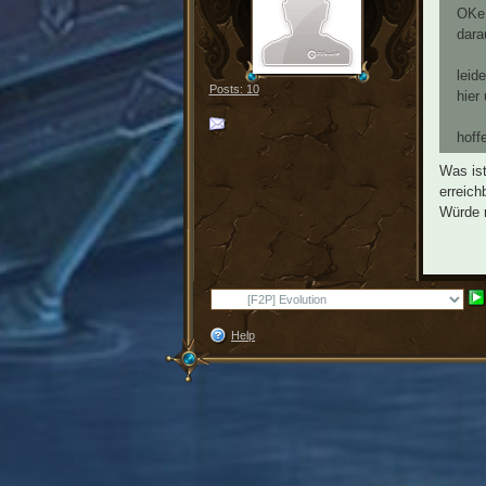
OKe 
dara
leid
Posts: 10
hier
hoff
Was ist
erreich
Würde m
Help