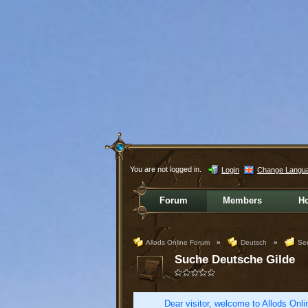
You are not logged in.
Login
Change Langu
Forum
Members
H
Allods Online Forum
»
Deutsch
»
Ser
Suche Deutsche Gilde
Dear visitor, welcome to Allods Onlin