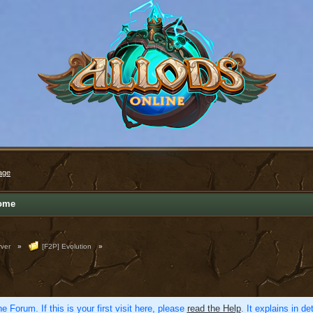
age
ome
ver
»
[F2P] Evolution
»
e Forum. If this is your first visit here, please
read the Help
. It explains in d