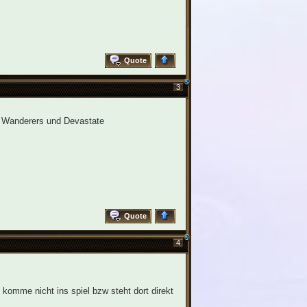
Quote
3
he Wanderers und Devastate
Quote
4
 komme nicht ins spiel bzw steht dort direkt