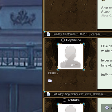
Best re
Poloo
Allods O
Sunday, September 15th 2019, 7:42pm
HopfiNice
OKe dan
wurde s
leider 
hilfe v
Posts: 2
hoffe t
Saturday, September 21st 2019, 11:09am
schluke