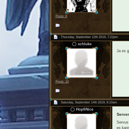
Posts: 6
Thursday, September 12th 2019, 7:22pm
schluke
Ja es g
Posts: 10
Saturday, September 14th 2019, 8:10am
HopfiNice
Server
Servus 
es kann