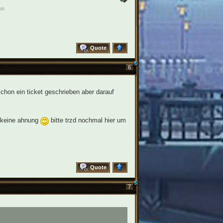
on
Quote
6
chon ein ticket geschrieben aber darauf
h keine ahnung
bitte trzd nochmal hier um
Quote
7