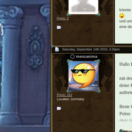
könnte 
Posts: 2
und um 
eine de
Saturday, September 14th 2019, 3:26pm
menzanima
Hallo 
mit de
deine 
auftre
Posts: 162
Location: Germany
Beste 
Poloo
Allods O