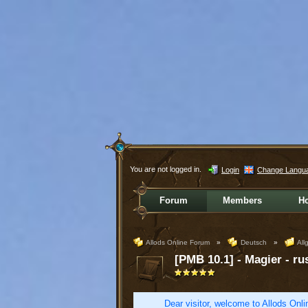
You are not logged in.
Login
Change Langu
Forum
Members
H
Allods Online Forum
»
Deutsch
»
All
[PMB 10.1] - Magier - ru
Dear visitor, welcome to Allods Onlin