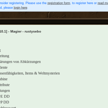
nsider registering. Please use the
registration form
, to register here or
read mo
ed, please
login here
.
0.1] - Magier - rustysebo
:
leitung
lärungen von Abkürzungen
lente
ssenfähigkeiten, Items & Weltmysterien
ubine
tribute
llungen
PvE DD
PvP DD
chlusswort