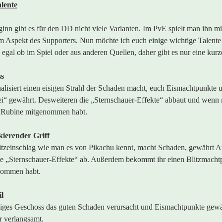
alente
inn gibt es für den DD nicht viele Varianten. Im PvE spielt man ihn m
m Aspekt des Supporters. Nun möchte ich euch einige wichtige Talente 
 egal ob im Spiel oder aus anderen Quellen, daher gibt es nur eine kurz
ss
nalisiert einen eisigen Strahl der Schaden macht, euch Eismachtpunkte
i“ gewährt. Desweiteren die „Sternschauer-Effekte“ abbaut und wenn 
e Rubine mitgenommen habt.
ierender Griff
itzeinschlag wie man es von Pikachu kennt, macht Schaden, gewährt A
ie „Sternschauer-Effekte“ ab. Außerdem bekommt ihr einen Blitzmachtp
nommen habt.
il
siges Geschoss das guten Schaden verursacht und Eismachtpunkte gew
 verlangsamt.