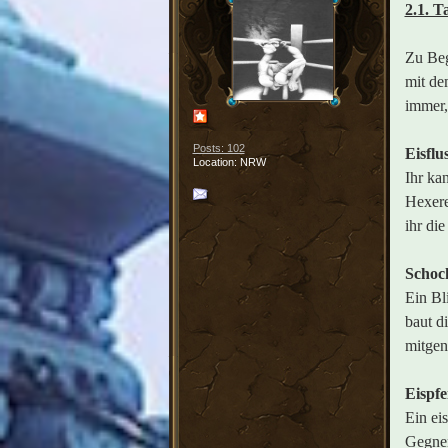
2.1. T
Zu Beg
mit de
immer,
Posts: 102
Eisflu
Location: NRW
Ihr ka
Hexere
ihr di
Schock
Ein Bl
baut d
mitge
Eispfe
Ein ei
Gegner