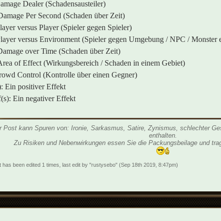
mage Dealer (Schadensausteiler)
amage Per Second (Schaden über Zeit)
layer versus Player (Spieler gegen Spieler)
layer versus Environment (Spieler gegen Umgebung / NPC / Monster e
amage over Time (Schaden über Zeit)
rea of Effect (Wirkungsbereich / Schaden in einem Gebiet)
owd Control (Kontrolle über einen Gegner)
: Ein positiver Effekt
(s): Ein negativer Effekt
r Post kann Spuren von: Ironie, Sarkasmus, Satire, Zynismus, schlechter Ge
enthalten.
Zu Risiken und Nebenwirkungen essen Sie die Packungsbeilage und trag
t has been edited 1 times, last edit by "rustysebo" (Sep 18th 2019, 8:47pm)