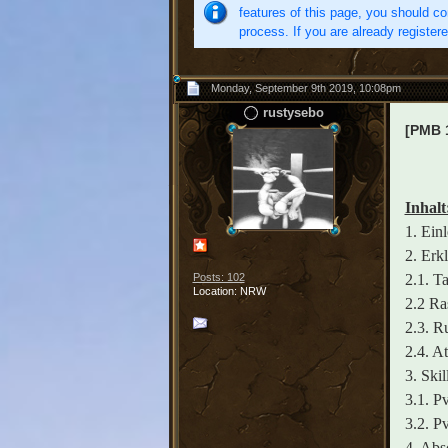
features of this page, you should co
process. If you are already register
Monday, September 9th 2019, 10:08pm
rustysebo
[PMB 1
Inhalt
1. Ein
2. Erk
2.1. Ta
Posts: 102
Location: NRW
2.2 Ra
2.3. R
2.4. At
3. Ski
3.1. 
3.2. 
4. Abs