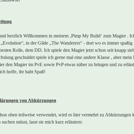
eitung
und herzlich Willkommen in meinem ‚Pimp My Build‘ zum Magier . Ich
 „Evolution“, in der Gilde „The Wanderers“ - dort wo es immer spaßig i
 besten Rolle, dem DD. Ich spiele den Magier jetzt schon seit knapp sieb
slung geschuldet spiele ich gerne mal eine andere Klasse , aber mein
ier den Magier im PvE sowie PvP etwas näher zu bringen und zu erläut
ch hoffe, ihr habt Spaß!
klärungen von Abkürzungen
hon oben teilweise verwendet, wird es hier vermehrt zu Abkürzungen 
 suchen müsst, lasst sie mich kurz erläutern: