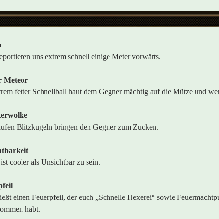
n
leportieren uns extrem schnell einige Meter vorwärts.
r Meteor
trem fetter Schnellball haut dem Gegner mächtig auf die Mütze und we
terwolke
ufen Blitzkugeln bringen den Gegner zum Zucken.
tbarkeit
ist cooler als Unsichtbar zu sein.
feil
ießt einen Feuerpfeil, der euch „Schnelle Hexerei“ sowie Feuermachtpu
nommen habt.