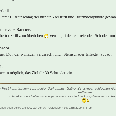
rkeil
iterer Blitzeinschlag der nur ein Ziel trifft und Blitzmachtpunkte gewäh
nisvolle Barriere
bester Skill zum überleben
Verringert den eintretenden Schaden um
probe
uer-Dot, der wchaden verursacht und „Sternschauer-Effekte“ abbaut.
ab
, wenn möglich, das Ziel für 30 Sekunden ein.
r Post kann Spuren von: Ironie, Sarkasmus, Satire, Zynismus, schlechter Ge
enthalten.
Zu Risiken und Nebenwirkungen essen Sie die Packungsbeilage und trag
t has been edited 1 times, last edit by "rustysebo" (Sep 18th 2019, 8:47pm)