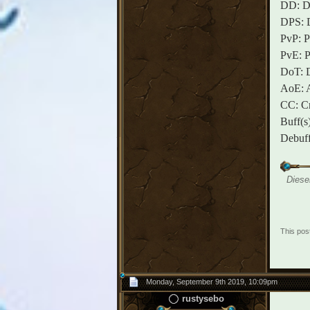
DD: Da
DPS: D
PvP: P
PvE: P
DoT: D
AoE: A
CC: Cr
Buff(s)
Debuff
Diese
This pos
Monday, September 9th 2019, 10:09pm
rustysebo