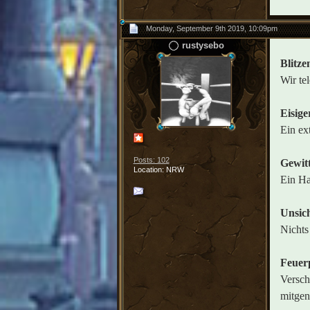
Monday, September 9th 2019, 10:09pm
rustysebo
Blitze
Wir te
Eisige
Ein ex
Posts: 102
Gewit
Location: NRW
Ein Ha
Unsich
Nichts 
Feuerp
Versch
mitge