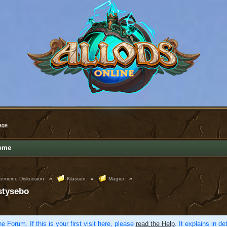
age
ome
gemeine Diskussion
»
Klassen
»
Magier
»
stysebo
e Forum. If this is your first visit here, please
read the Help
. It explains in d