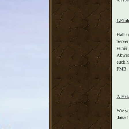
1.Einl
Hallo 
Server
seiner
Abwech
euch h
PMB, i
2. Er
Wie sc
danach