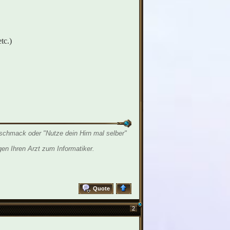
tc.)
schmack oder "Nutze dein Hirn mal selber"
en Ihren Arzt zum Informatiker.
Quote
2