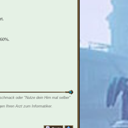
rt.
 60%.
schmack oder "Nutze dein Hirn mal selber"
en Ihren Arzt zum Informatiker.