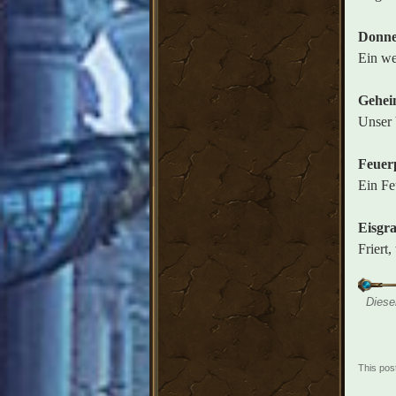
Donne
Ein we
Geheim
Unser 
Feuer
Ein Fe
Eisgr
Friert
Diese
This pos