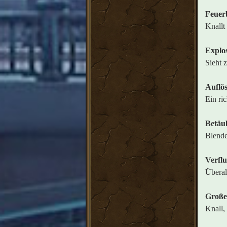
Feuerb
Knallt
Explo
Sieht 
Auflö
Ein ri
Betäu
Blende
Verfl
Überal
Große
Knall,