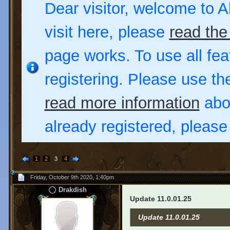
Dear visitor, welcome to Al
visit here, please
read the
page works. To use all fea
registering. Please use t
read more information
abou
already registered, pleas
1
2
3
4
Friday, October 9th 2020, 1:40pm
Drakdish
Update 11.0.01.25
Update 11.0.01.25