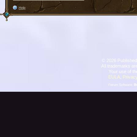
Help
©
2026 Published
All trademarks are
Your use of th
EULA
,
Privacy
Forum Software:
B