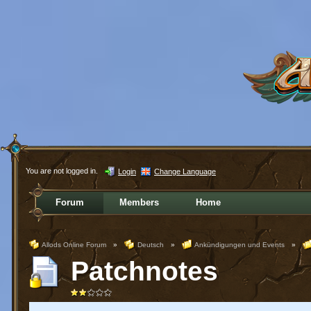
You are not logged in.
Login
Change Language
Forum
Members
Home
Allods Online Forum
»
Deutsch
»
Ankündigungen und Events
»
Patchnotes