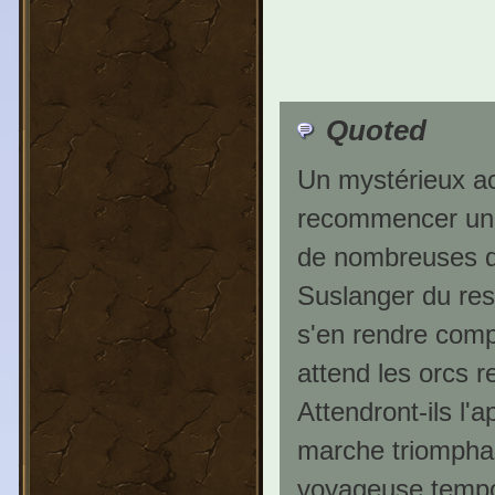
Quoted
Un mystérieux acc
recommencer un l
de nombreuses qu
Suslanger du res
s'en rendre comp
attend les orcs r
Attendront-ils l
marche triomphal
voyageuse tempore