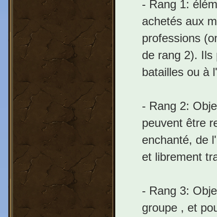
- Rang 1: élém
achetés aux ma
professions (on
de rang 2). Il
batailles ou à
- Rang 2: Obje
peuvent être r
enchanté, de l
et librement tr
- Rang 3: Obje
groupe , et po