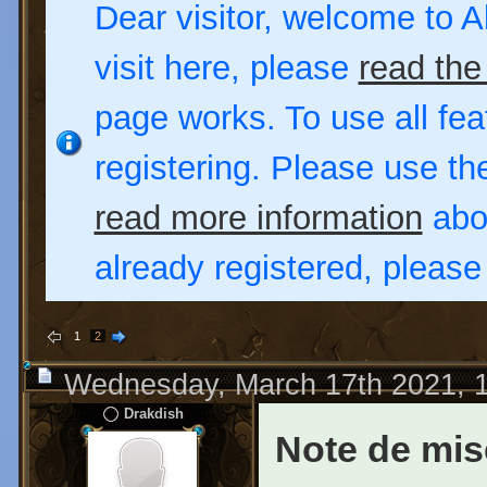
Dear visitor, welcome to Al
visit here, please
read the
page works. To use all fea
registering. Please use t
read more information
abou
already registered, pleas
1
2
Wednesday, March 17th 2021, 
Drakdish
Note de mise