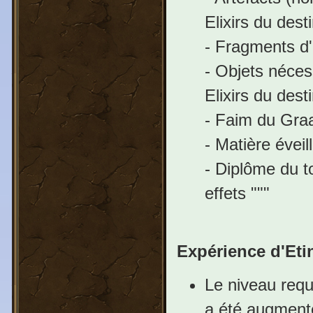
Elixirs du dest
- Fragments d'
- Objets néces
Elixirs du dest
- Faim du Graa
- Matière éveil
- Diplôme du t
effets """
Expérience d'Eti
Le niveau requ
a été augment