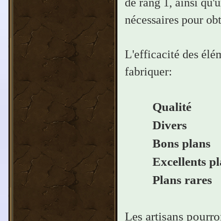
de rang 1, ainsi qu
nécessaires pour ob
L'efficacité des élé
fabriquer:
Qualité
====
====
====
Divers
====
====
Bons plans
=
====
Excellents p
====
Plans rares
=
Les artisans pourro