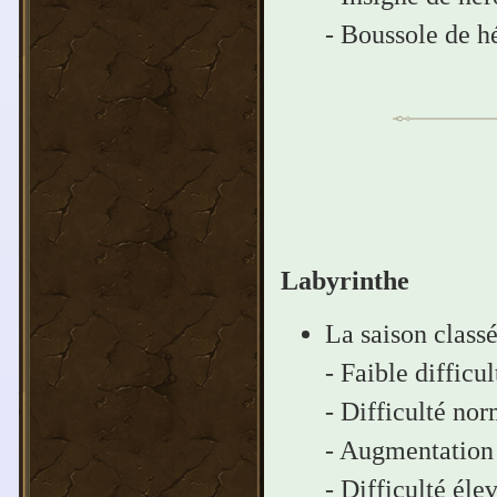
- Boussole de h
Labyrinthe
La saison class
- Faible difficul
- Difficulté nor
- Augmentation d
- Difficulté élev