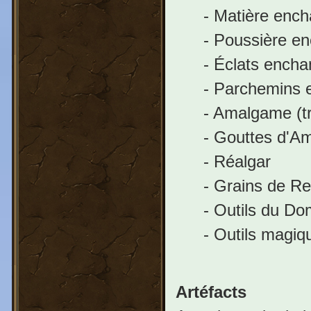
- Matière ench
- Poussière e
- Éclats encha
- Parchemins 
- Amalgame (tr
- Gouttes d'Am
- Réalgar
- Grains de Re
- Outils du Do
- Outils magiq
Artéfacts