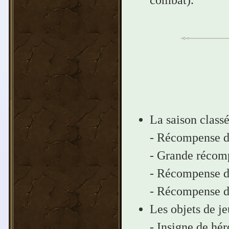
La saison class
- Récompense de
- Grande récom
- Récompense d
- Récompense d
Les objets de je
- Insigne de hér