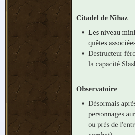
Citadel de Nihaz
Les niveau mini
quêtes associées
Destructeur féro
la capacité Slas
Observatoire
Désormais après 
personnages aur
ou près de l'ent
combat).