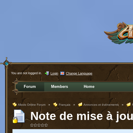
You are not logged in.
Login
Change Language
Forum
Members
Home
Allods Online Forum
»
Français
»
Annonces et événements
»
Note de mise à jou