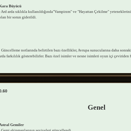
Kara Büyücü
- Ard arda sıklıkla kullanıldığında"Vampirzm" ve "Hayattan Çekilme" yetenekler
olan bir sorun giderildi.
Güncelleme notlarında belirtilen bazı özellikler, Avrupa sunucularına daha sonraki 
da farkılılık gösterebilirler. Bazı özel isimler ve nesne isimleri oyun içi çeviriden fa
0.60
Genel
Astral Gemiler
- Gemi ekipmanlarının seviyeleri güncellendi.