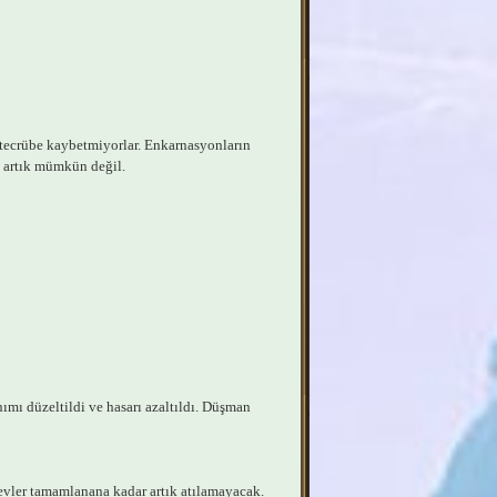
k tecrübe kaybetmiyorlar. Enkarnasyonların
 artık mümkün değil.
mı düzeltildi ve hasarı azaltıldı. Düşman
örevler tamamlanana kadar artık atılamayacak.