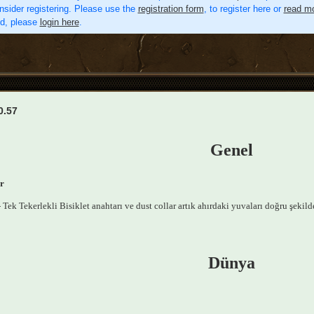
nsider registering. Please use the
registration form
, to register here or
read mo
ed, please
login here
.
0.57
Genel
r
- Tek Tekerlekli Bisiklet anahtarı ve dust collar artık ahırdaki yuvaları doğru şekilde
Dünya