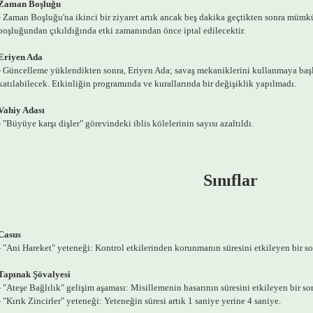
Zaman Boşluğu
- Zaman Boşluğu'na ikinci bir ziyaret artık ancak beş dakika geçtikten sonra mümk
boşluğundan çıkıldığında etki zamanından önce iptal edilecektir.
Eriyen Ada
- Güncelleme yüklendikten sonra, Eriyen Ada; savaş mekaniklerini kullanmaya baş
katılabilecek. Etkinliğin programında ve kurallarında bir değişiklik yapılmadı.
Vahiy Adası
- "Büyüye karşı dişler" görevindeki iblis kölelerinin sayısı azaltıldı.
Sınıflar
Casus
- "Ani Hareket" yeteneği: Kontrol etkilerinden korunmanın süresini etkileyen bir so
Tapınak Şövalyesi
- "Ateşe Bağlılık" gelişim aşaması: Misillemenin hasarının süresini etkileyen bir sor
- "Kırık Zincirler" yeteneği: Yeteneğin süresi artık 1 saniye yerine 4 saniye.