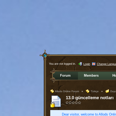
You are not logged in.
Login
Change Langu
Forum
Members
H
Allods Online Forum
»
Türkçe
»
Duyur
13.0 güncelleme notları
Dear visitor, welcome to Allods Onlin