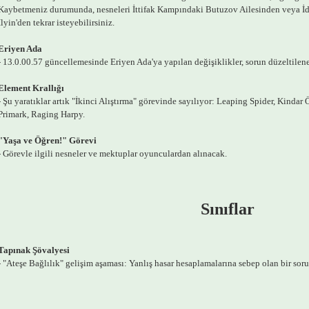
Kaybetmeniz durumunda, nesneleri İttifak Kampındaki Butuzov Ailesinden veya İd
Ilyin'den tekrar isteyebilirsiniz.
Eriyen Ada
- 13.0.00.57 güncellemesinde Eriyen Ada'ya yapılan değişiklikler, sorun düzeltilene 
Element Krallığı
- Şu yaratıklar artık "İkinci Alıştırma" görevinde sayılıyor: Leaping Spider, Kinda
Primark, Raging Harpy.
"Yaşa ve Öğren!" Görevi
- Görevle ilgili nesneler ve mektuplar oyunculardan alınacak.
Sınıflar
Tapınak Şövalyesi
- "Ateşe Bağlılık" gelişim aşaması: Yanlış hasar hesaplamalarına sebep olan bir soru