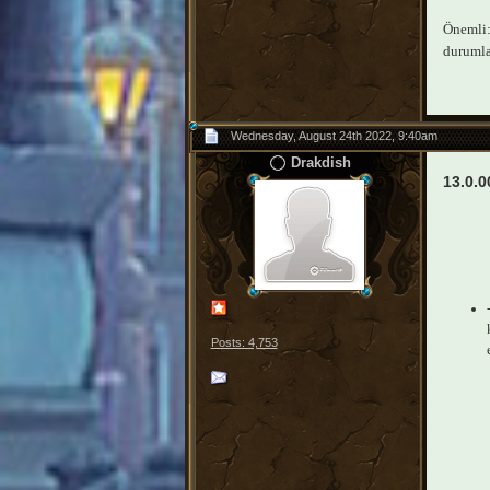
Önemli: 
durumlar
Wednesday, August 24th 2022, 9:40am
Drakdish
13.0.0
Posts: 4,753