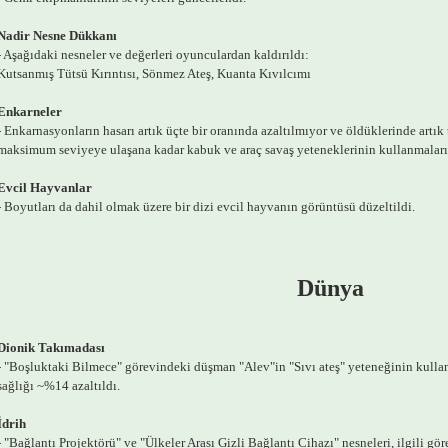
Nadir Nesne Dükkanı
- Aşağıdaki nesneler ve değerleri oyunculardan kaldırıldı:
Kutsanmış Tütsü Kırıntısı, Sönmez Ateş, Kuanta Kıvılcımı
Enkarneler
- Enkarnasyonların hasarı artık üçte bir oranında azaltılmıyor ve öldüklerinde artı
maksimum seviyeye ulaşana kadar kabuk ve araç savaş yeteneklerinin kullanmaları
Evcil Hayvanlar
- Boyutları da dahil olmak üzere bir dizi evcil hayvanın görüntüsü düzeltildi.
Dünya
Dionik Takımadası
- "Boşluktaki Bilmece" görevindeki düşman "Alev"in "Sıvı ateş" yeteneğinin kullanı
sağlığı ~%14 azaltıldı.
İdrih
- "Bağlantı Projektörü" ve "Ülkeler Arası Gizli Bağlantı Cihazı" nesneleri, ilgili g