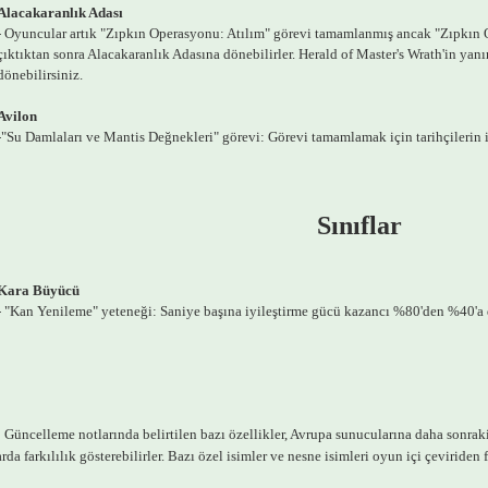
Alacakaranlık Adası
- Oyuncular artık "Zıpkın Operasyonu: Atılım" görevi tamamlanmış ancak "Zıpkın
çıktıktan sonra Alacakaranlık Adasına dönebilirler. Herald of Master's Wrath'in yanı
dönebilirsiniz.
Avilon
-"Su Damlaları ve Mantis Değnekleri" görevi: Görevi tamamlamak için tarihçilerin it
Sınıflar
Kara Büyücü
- "Kan Yenileme" yeteneği: Saniye başına iyileştirme gücü kazancı %80'den %40'a
Güncelleme notlarında belirtilen bazı özellikler, Avrupa sunucularına daha sonraki 
da farkılılık gösterebilirler. Bazı özel isimler ve nesne isimleri oyun içi çeviriden fa