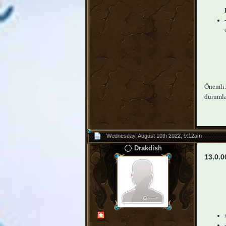
Önemli: 
durumlar
Wednesday, August 10th 2022, 9:12am
Drakdish
13.0.0