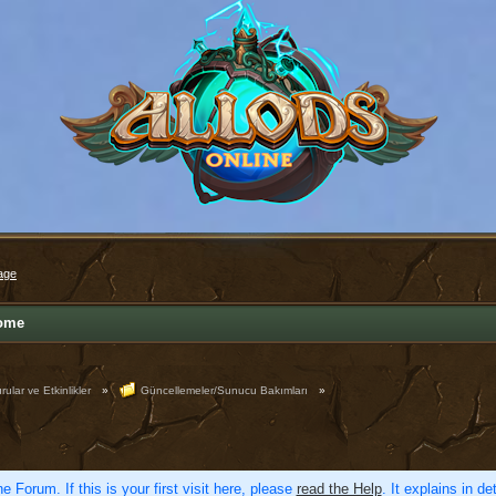
age
ome
ular ve Etkinlikler
»
Güncellemeler/Sunucu Bakımları
»
e Forum. If this is your first visit here, please
read the Help
. It explains in d