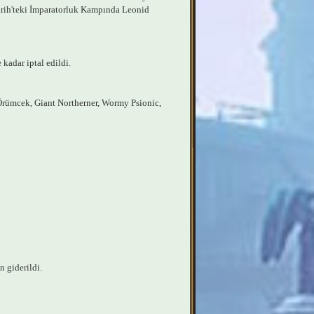
rih'teki İmparatorluk Kampında Leonid
kadar iptal edildi.
r Örümcek, Giant Northerner, Wormy Psionic,
n giderildi.