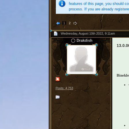
features of this page, you should co
process. If you are already register
1
2
Wednesday, August 10th 2022, 9:11am
Drakdish
13.0.0
Binekle
Posts: 4,753