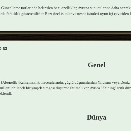
Güncelleme notlarında belirtilen bazı özellikler, Avrupa sunucularına daha sonraki 
da farkılılık gösterebilirler. Bazı özel isimler ve nesne isimleri oyun içi çeviriden fa
0.63
Genel
- [Abonelik] Kahramanlık maceralarında, güçlü düşmanlardan Yıldırım veya Deniz Pe
kullanılabilecek bir şimşek simgesi düşürme ihtimali var. Ayrıca "Shining" renk düze
eklendi.
Dünya