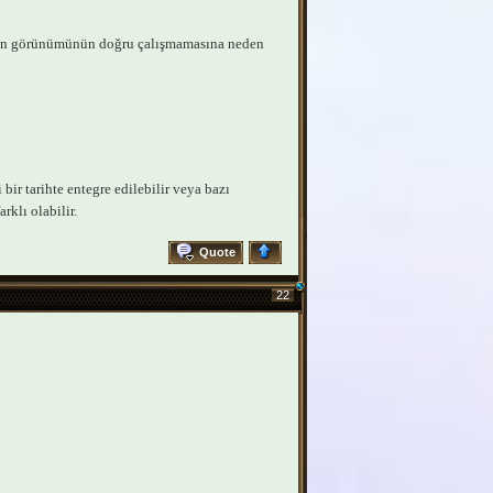
inin görünümünün doğru çalışmamasına neden
bir tarihte entegre edilebilir veya bazı
rklı olabilir.
Quote
22