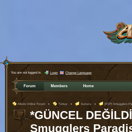
You are not logged in.
Login
Change Language
Forum
Members
Home
Allods Online Forum
»
Türkçe
»
Sunucu
»
[P2P] Smugglers Pa
*GÜNCEL DEĞİLDİR
Smugglers Paradis