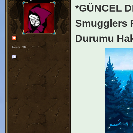
*GÜNCEL DE
Smugglers P
Durumu Hak
Posts: 36