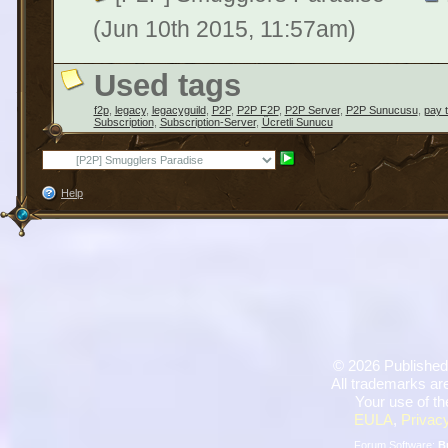
(Jun 10th 2015, 11:57am)
Used tags
f2p
,
legacy
,
legacyguild
,
P2P
,
P2P F2P
,
P2P Server
,
P2P Sunucusu
,
pay t
Subscription
,
Subscription-Server
,
Ücretli Sunucu
Help
©
2026 Published
All trademarks are
Your use of th
EULA
,
Privacy
Forum Software:
B