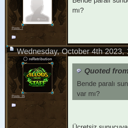
Bende paralı sunu
mı?
Posts: 7
Wednesday, October 4th 2023,
reRetribution
Quoted from
Bende paralı su
var mı?
Posts: 35
Ücretsiz sunucuya 