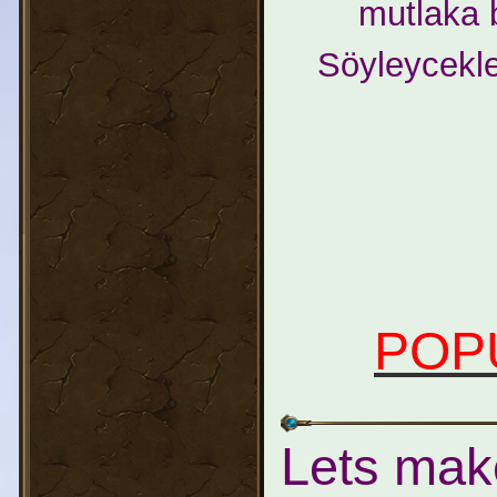
mutlaka 
Söyleycekle
POP
Lets mak