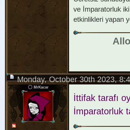
ve İmparatorluk iki 
etkinlikleri yapan 
All
Monday, October 30th 2023, 8:
MrKacar
İttifak tarafı 
İmparatorluk ta