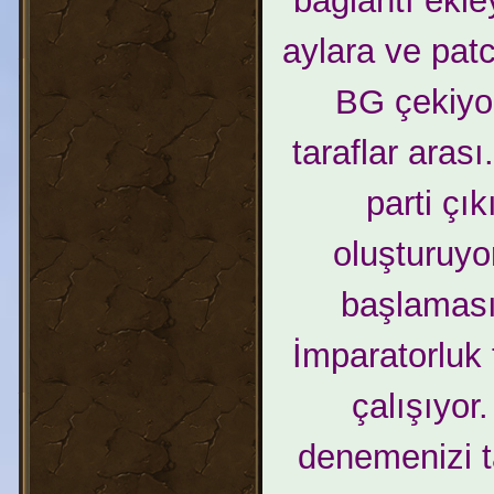
bağlantı ekl
aylara ve pat
BG çekiyo
taraflar aras
parti çık
oluşturuyo
başlaması
İmparatorluk
çalışıyor
denemenizi t