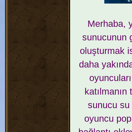
Merhaba, 
sunucunun g
oluşturmak i
daha yakında
oyuncular
katılmanın 
sunucu su 
oyuncu popü