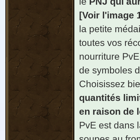
le
PNJ qui aur
[Voir l'image 
la petite médai
toutes vos réc
nourriture PvE
de symboles de
Choisissez bi
quantités lim
en raison de 
PvE est dans 
soupes au from