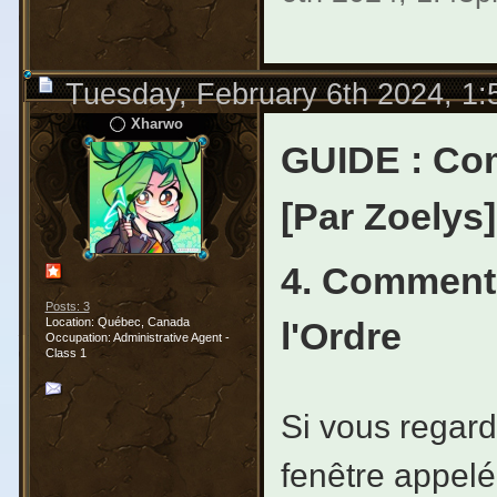
Tuesday, February 6th 2024, 1
Xharwo
GUIDE : Com
[Par Zoelys]
4. Comment 
Posts: 3
l'Ordre
Location: Québec, Canada
Occupation: Administrative Agent -
Class 1
Si vous regard
fenêtre appel