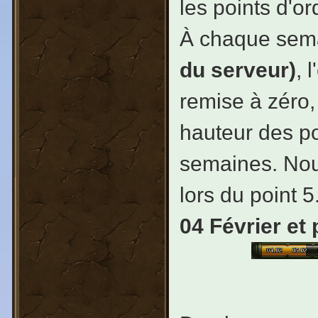
les points d'o
À chaque sema
du serveur)
, 
remise à zéro,
hauteur des po
semaines. Nou
lors du point 5
04 Février et 