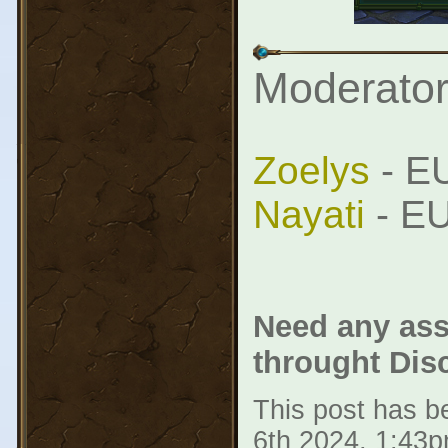
Moderator
Zoelys
- EU
Nayati
- EU
Need any ass
throught Dis
This post has be
6th 2024, 1:43p