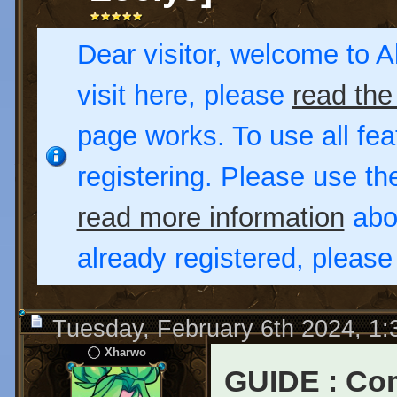
Dear visitor, welcome to Al
visit here, please
read the
page works. To use all fea
registering. Please use t
read more information
abou
already registered, pleas
Tuesday, February 6th 2024, 1
Xharwo
GUIDE : Com