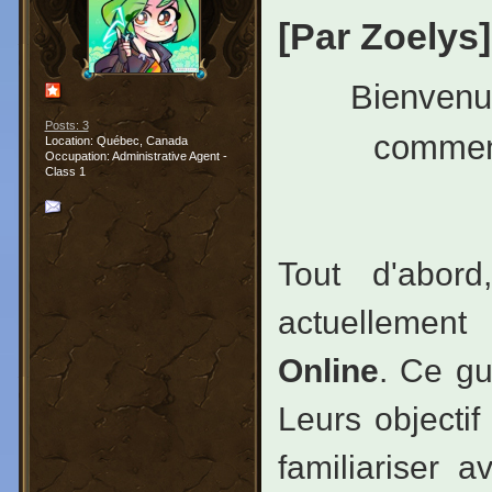
[Par Zoelys]
Bienvenue
Posts: 3
comment
Location: Québec, Canada
Occupation: Administrative Agent -
Class 1
Tout d'abor
actuellemen
Online
. Ce gu
Leurs objecti
familiariser 