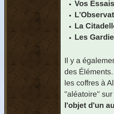
Vos Essais
L'Observat
La Citadel
Les Gardie
Il y a égalem
des Éléments. 
les coffres à A
"aléatoire" sur
l'objet d'un a