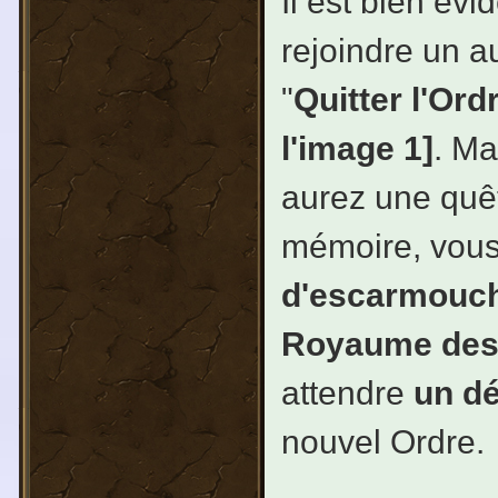
Il est bien év
rejoindre un au
"
Quitter l'Ord
l'image 1]
. Ma
aurez une quêt
mémoire, vous
d'escarmouch
Royaume des
attendre
un dé
nouvel Ordre.