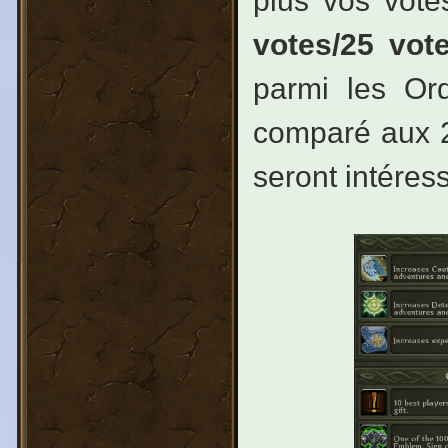
plus vos vote
votes/25 vote
parmi les Ord
comparé aux 2
seront intéres