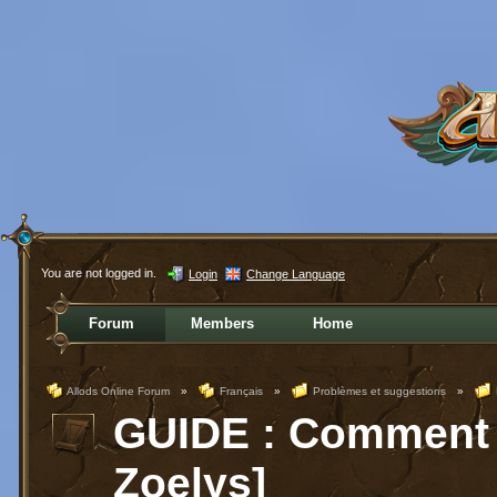
You are not logged in.
Login
Change Language
Forum
Members
Home
Allods Online Forum
»
Français
»
Problèmes et suggestions
»
GUIDE : Comment f
Zoelys]