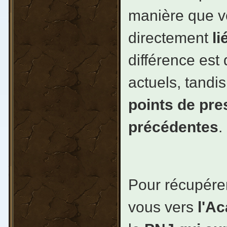
manière que v
directement
li
différence est
actuels, tand
points de pr
précédentes
.
Pour récupére
vous vers
l'A