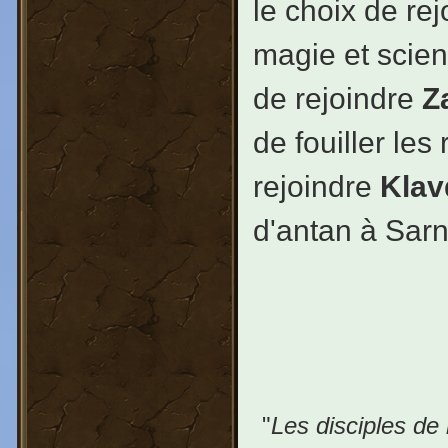
le choix de re
magie et scien
de rejoindre
Z
de fouiller le
rejoindre
Klav
d'antan à Sarn
"
Les disciples de