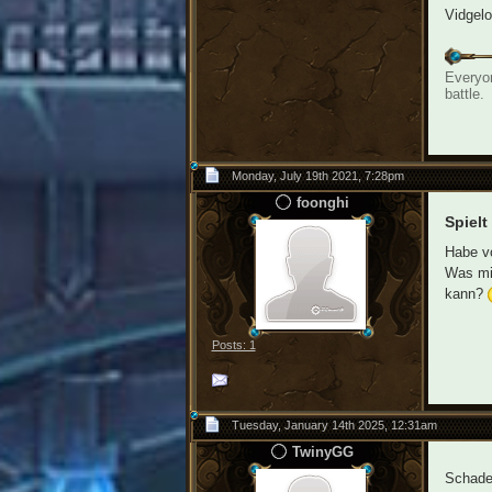
Vidgelo
Everyon
battle.
Monday, July 19th 2021, 7:28pm
foonghi
Spielt
Habe vo
Was mic
kann?
Posts: 1
Tuesday, January 14th 2025, 12:31am
TwinyGG
Schade