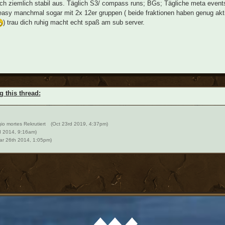
ch ziemlich stabil aus. Täglich S3/ compass runs; BGs; Tägliche meta events 
asy manchmal sogar mit 2x 12er gruppen ( beide fraktionen haben genug aktive
) trau dich ruhig macht echt spaß am sub server.
g this thread:
io mortes Rekrutiert
(Oct 23rd 2019, 4:37pm)
d 2014, 9:16am)
ar 26th 2014, 1:05pm)