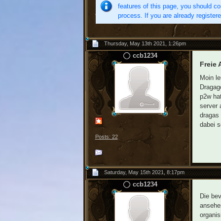
features of this page, you should co
process. If you are already register
Thursday, May 13th 2021, 1:26pm
ccb1234
Freie 
Moin le
Dragago
p2w hat
server 
dragas 
dabei s
Posts: 22
Saturday, May 15th 2021, 8:17pm
ccb1234
Die bev
ansehen
organis