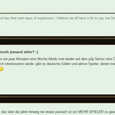
e has their own ways of expression. I believe we all have a lot to say, but fin
 noch jemand aktiv? :)
r ein paar Monaten eine Woche Allods mal wieder auf dem p2p Server eine C
h interessieren würde: gibt es deutsche Gilden und aktive Spieler, denen m
 das über die jahre hinweg nie etwas passiert ist um MEHR SPIELER zu gew