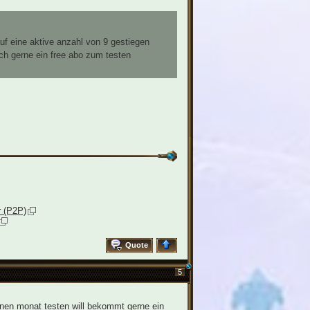
uf eine aktive anzahl von 9 gestiegen
ch gerne ein free abo zum testen
r (P2P)
Quote
5
inen monat testen will bekommt gerne ein