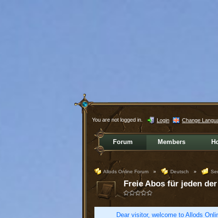
You are not logged in.
Login
Change Langu
Forum
Members
H
Allods Online Forum
»
Deutsch
»
Ser
Freie Abos für jeden de
Dear visitor, welcome to Allods Onlin