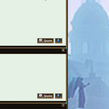
Quote
6
Quote
7