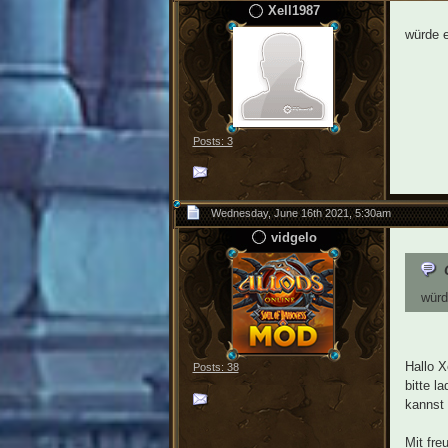
Xell1987
würde e
Posts: 3
Wednesday, June 16th 2021, 5:30am
vidgelo
würd
Hallo X
Posts: 38
bitte l
kannst 
Mit fre