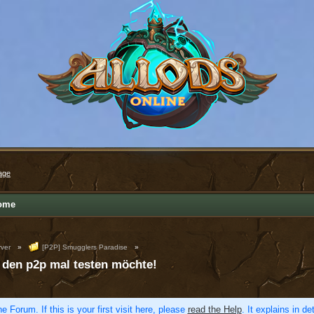
age
ome
ver
»
[P2P] Smugglers Paradise
»
r den p2p mal testen möchte!
e Forum. If this is your first visit here, please
read the Help
. It explains in d