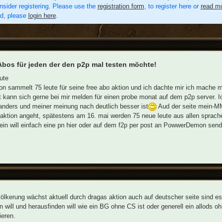
nsider registering. Please use the
registration form
, to register here or
read mo
ed, please
login here
.
Abos für jeden der den p2p mal testen möchte!
ute
n sammelt 75 leute für seine free abo aktion und ich dachte mir ich mache m
 kann sich gerne bei mir melden für einen probe monat auf dem p2p server. I
anders und meiner meinung nach deutlich besser ist
Aud der seite mein-MM
aktion angeht, spätestens am 16. mai werden 75 neue leute aus allen sprache
ein will einfach eine pn hier oder auf dem f2p per post an PowwerDemon sen
ölkerung wächst aktuell durch dragas aktion auch auf deutscher seite sind es
 will und herausfinden will wie ein BG ohne CS ist oder generell ein allods o
ieren.