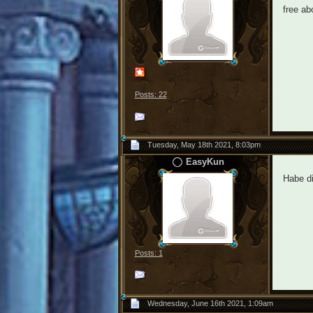
free ab
Posts: 22
Tuesday, May 18th 2021, 8:03pm
EasyKun
Habe di
Posts: 1
Wednesday, June 16th 2021, 1:09am