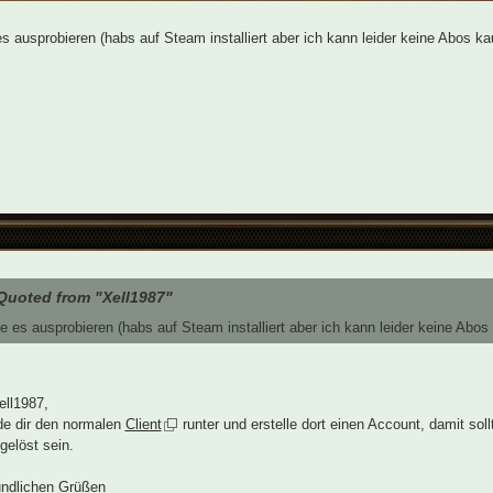
s ausprobieren (habs auf Steam installiert aber ich kann leider keine Abos ka
Quoted from "Xell1987"
e es ausprobieren (habs auf Steam installiert aber ich kann leider keine Abos
ell1987,
ade dir den normalen
Client
runter und erstelle dort einen Account, damit sol
gelöst sein.
undlichen Grüßen