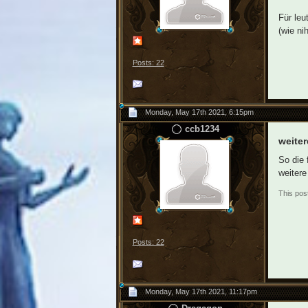
Für leu
(wie ni
Posts: 22
Monday, May 17th 2021, 6:15pm
ccb1234
weiter
So die 
weitere
This pos
Posts: 22
Monday, May 17th 2021, 11:17pm