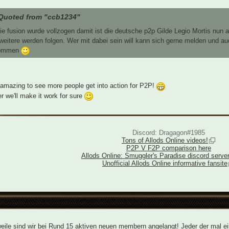
Quoted from "ccb1234"
ie fusion wurde vollzogen damit ist die deutsche p2p Gilde Legio Mortis nun a
weitere werden folgen. Wer mit dabei sein will kann sich gerne melden und au
ommen
 amazing to see more people get into action for P2P!
r we'll make it work for sure
Discord: Dragagon#1985
Tons of Allods Online videos!
P2P V F2P comparison here
Allods Online: Smuggler's Paradise discord serve
Unofficial Allods Online informative fansite
weile sind wir bei Rund 15 aktiven neuen membern angelangt! Jeder der mal e