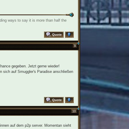
ding ways to say it is more than half the
Quote
9
hance gegeben. Jetzt gerne wieder!
an sich auf Smuggler's Paradise anschließen
Quote
10
innen auf dem p2p server. Momentan sieht