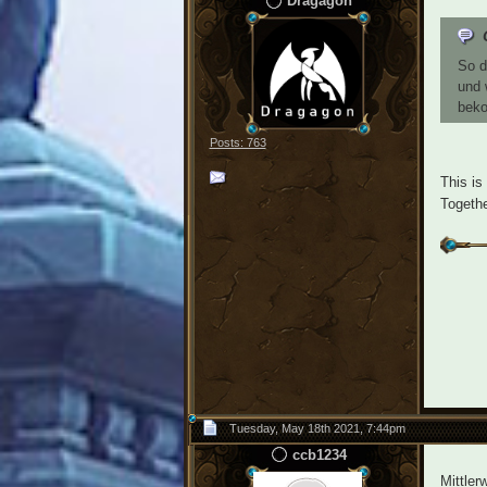
Dragagon
So d
und 
bek
Posts: 763
This is
Togethe
Tuesday, May 18th 2021, 7:44pm
ccb1234
Mittler