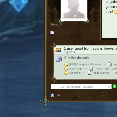
es jedo
gehen e
sein!
Posts: 12
1 user apart from you is browsin
1 guests
Similar threads
[P2P] Smugglers Paradise
»
Leg
Vorschläge
»
Tickets
(Mar 22n
Allgemein
»
Frage zum P2P
(M
Help