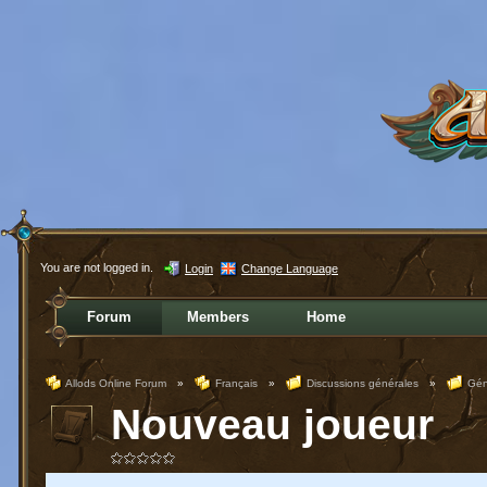
You are not logged in.
Login
Change Language
Forum
Members
Home
Allods Online Forum
»
Français
»
Discussions générales
»
Gén
Nouveau joueur