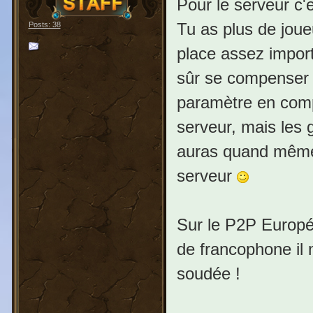
Pour le serveur c'
Tu as plus de joue
Posts: 38
place assez import
sûr se compenser p
paramètre en comp
serveur, mais les 
auras quand même 
serveur
Sur le P2P Europé
de francophone il
soudée !