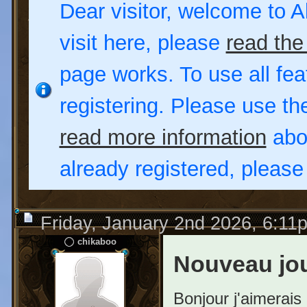
Dear visitor, welcome to Al
visit here, please
read the
page works. To use all fea
registering. Please use t
read more information
abou
already registered, pleas
Friday, January 2nd 2026, 6:11
chikaboo
Nouveau jo
Bonjour j'aimerais