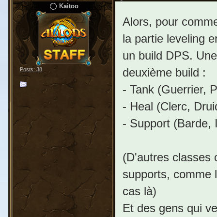
Kaitoo
Alors, pour commen
la partie leveling 
un build DPS. Une 
deuxième build :
Posts: 38
- Tank (Guerrier, 
- Heal (Clerc, Drui
- Support (Barde, 
(D'autres classes 
supports, comme l
cas là)
Et des gens qui veu