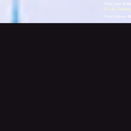
Your use of th
EULA
,
Privacy
Forum Software:
B