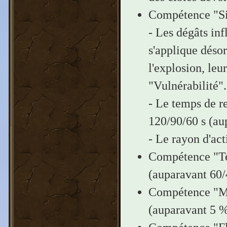
Compétence "Sig
- Les dégâts inf
s'applique désor
l'explosion, leur
"Vulnérabilité".
- Le temps de r
120/90/60 s (au
- Le rayon d'act
Compétence "Ten
(auparavant 60/
Compétence "Ma
(auparavant 5 %