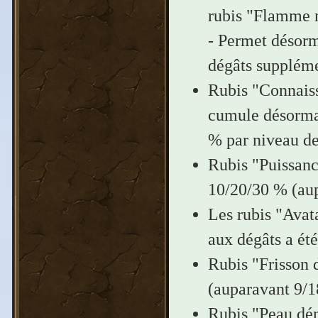
rubis "Flamme 
- Permet désorma
dégâts suppléme
Rubis "Connaiss
cumule désormais
% par niveau de 
Rubis "Puissanc
10/20/30 % (au
Les rubis "Avata
aux dégâts a ét
Rubis "Frisson 
(auparavant 9/1
Rubis "Peau dém