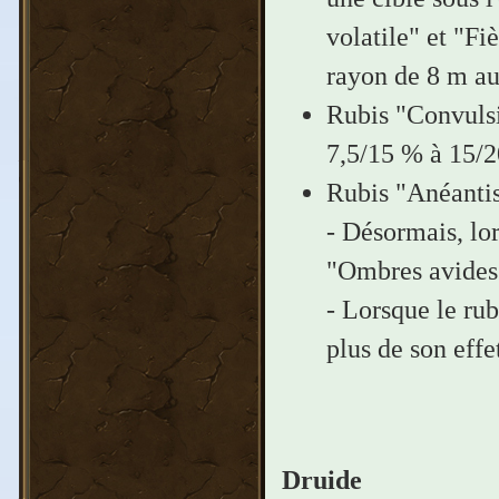
volatile" et "F
rayon de 8 m aut
Rubis "Convulsi
7,5/15 % à 15/
Rubis "Anéanti
- Désormais, lor
"Ombres avides"
- Lorsque le rub
plus de son effe
Druide