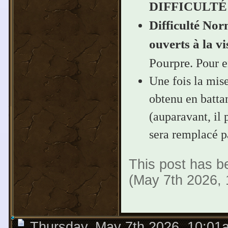
DIFFICULT
Difficulté Nor
ouverts à la vi
Pourpre.
Pour e
Une fois la mise
obtenu en battan
(auparavant, il 
sera remplacé p
This post has be
(May 7th 2026,
Thursday, May 7th 2026, 10:01