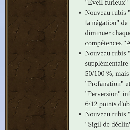
"Éveil furieux" 
Nouveau rubis "
la négation" de 
diminuer chaque
compétences "Ap
Nouveau rubis "
supplémentaire 
50/100 %, mais
"Profanation" et
"Perversion" in
6/12 points d'o
Nouveau rubis "S
"Sigil de déclin