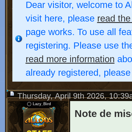
Dear visitor, welcome to Al
visit here, please
read the
page works. To use all fea
registering. Please use t
read more information
abou
already registered, pleas
Thursday, April 9th 2026, 10:3
Lazy_Bird
Note de mise