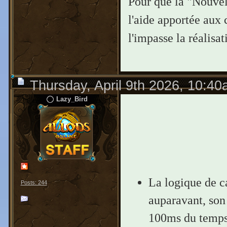
Pour que la "Nouvell
l'aide apportée aux c
l'impasse la réalisa
Thursday, April 9th 2026, 10:4
Lazy_Bird
La logique de ca
Posts: 244
auparavant, son
100ms du temps 