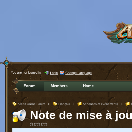
You are not logged in.
Login
Change Language
Forum
Members
Home
Allods Online Forum
»
Français
»
Annonces et événements
»
Note de mise à jou