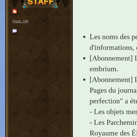
Posts: 244
Les noms des per
d'informations, 
[Abonnement] Le
embrium.
[Abonnement] La
Pages du journa
perfection" a ét
- Les objets men
- Les Parchemin
Royaume des Él