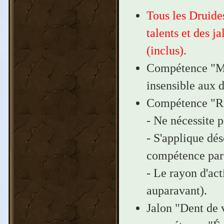
Tous les Druides
talents et des j
(inclus).
Compétence "Maî
insensible aux d
Compétence "Ru
- Ne nécessite p
- S'applique dé
compétence par 
- Le rayon d'ac
auparavant).
Jalon "Dent de 