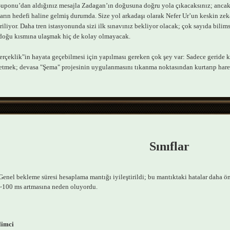
uponu’dan aldığınız mesajla Zadagan’ın doğusuna doğru yola çıkacaksınız; ancak 
arın hedefi haline gelmiş durumda. Size yol arkadaşı olarak Nefer Ur’un keskin zek
iliyor. Daha tren istasyonunda sizi ilk sınavınız bekliyor olacak; çok sayıda bilim
doğu kısmına ulaşmak hiç de kolay olmayacak.
erçeklik"in hayata geçebilmesi için yapılması gereken çok şey var: Sadece geride k
etmek; devasa "Şema" projesinin uygulanmasını tıkanma noktasından kurtarıp hareke
Sınıflar
Genel bekleme süresi hesaplama mantığı iyileştirildi; bu mantıktaki hatalar daha ö
~100 ms artmasına neden oluyordu.
limci