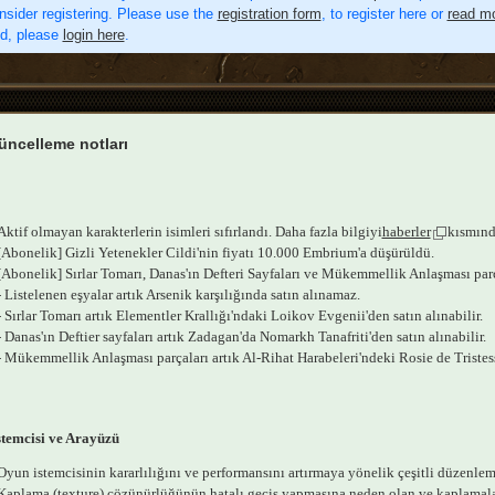
nsider registering. Please use the
registration form
, to register here or
read mo
ed, please
login here
.
üncelleme notları
Aktif olmayan karakterlerin isimleri sıfırlandı. Daha fazla bilgiyi
haberler
kısmında
[Abonelik] Gizli Yetenekler Cildi'nin fiyatı 10.000 Embrium'a düşürüldü.
[Abonelik] Sırlar Tomarı, Danas'ın Defteri Sayfaları ve Mükemmellik Anlaşması parç
- Listelenen eşyalar artık Arsenik karşılığında satın alınamaz.
- Sırlar Tomarı artık Elementler Krallığı'ndaki Loikov Evgenii'den satın alınabilir.
- Danas'ın Deftier sayfaları artık Zadagan'da Nomarkh Tanafriti'den satın alınabilir.
- Mükemmellik Anlaşması parçaları artık Al-Rihat Harabeleri'ndeki Rosie de Tristesse
temcisi ve Arayüzü
Oyun istemcisinin kararlılığını ve performansını artırmaya yönelik çeşitli düzenlem
Kaplama (texture) çözünürlüğünün hatalı geçiş yapmasına neden olan ve kaplamala