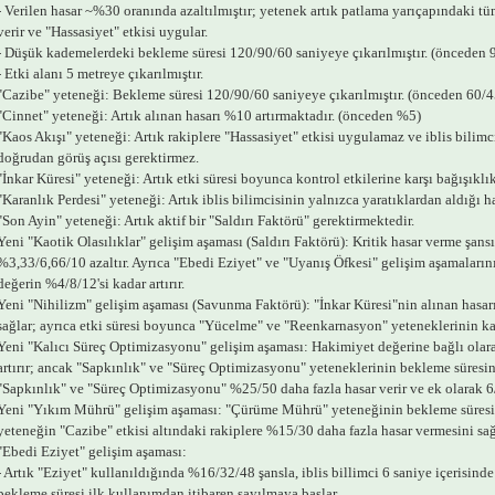
- Verilen hasar ~%30 oranında azaltılmıştır; yetenek artık patlama yarıçapındaki tü
verir ve "Hassasiyet" etkisi uygular.
- Düşük kademelerdeki bekleme süresi 120/90/60 saniyeye çıkarılmıştır. (önceden 
- Etki alanı 5 metreye çıkarılmıştır.
"Cazibe" yeteneği: Bekleme süresi 120/90/60 saniyeye çıkarılmıştır. (önceden 60/4
"Cinnet" yeteneği: Artık alınan hasarı %10 artırmaktadır. (önceden %5)
"Kaos Akışı" yeteneği: Artık rakiplere "Hassasiyet" etkisi uygulamaz ve iblis bilimci
doğrudan görüş açısı gerektirmez.
"İnkar Küresi" yeteneği: Artık etki süresi boyunca kontrol etkilerine karşı bağışıklı
"Karanlık Perdesi" yeteneği: Artık iblis bilimcisinin yalnızca yaratıklardan aldığı h
"Son Ayin" yeteneği: Artık aktif bir "Saldırı Faktörü" gerektirmektedir.
Yeni "Kaotik Olasılıklar" gelişim aşaması (Saldırı Faktörü): Kritik hasar verme şansı
%3,33/6,66/10 azaltır. Ayrıca "Ebedi Eziyet" ve "Uyanış Öfkesi" gelişim aşamalarını
değerin %4/8/12'si kadar artırır.
Yeni "Nihilizm" gelişim aşaması (Savunma Faktörü): "İnkar Küresi"nin alınan hasar
sağlar; ayrıca etki süresi boyunca "Yücelme" ve "Reenkarnasyon" yeteneklerinin k
Yeni "Kalıcı Süreç Optimizasyonu" gelişim aşaması: Hakimiyet değerine bağlı olar
artırır; ancak "Sapkınlık" ve "Süreç Optimizasyonu" yeteneklerinin bekleme süresini
"Sapkınlık" ve "Süreç Optimizasyonu" %25/50 daha fazla hasar verir ve ek olarak 6/1
Yeni "Yıkım Mührü" gelişim aşaması: "Çürüme Mührü" yeteneğinin bekleme süresin
yeteneğin "Cazibe" etkisi altındaki rakiplere %15/30 daha fazla hasar vermesini sağ
"Ebedi Eziyet" gelişim aşaması:
- Artık "Eziyet" kullanıldığında %16/32/48 şansla, iblis billimci 6 saniye içerisinde
bekleme süresi ilk kullanımdan itibaren sayılmaya başlar.