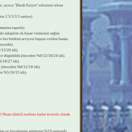
z; ayrıca "Ebedi Eziyet" etkisinin tekrar
en 2.5/3/3.5 saniye).
masına taşındı).
ki rakiplere ek hasar vermesini sağlar.
e her birikim seviyesi başına verilen hasarı
rıyordu).
15/20 idi).
ye düşürüldü (önceden %6/12/18/24 idi).
/18/27 idi).
di (önceden %6/12/18 idi).
en %5/10/15 idi).
 Nisan (dahil) tarihine kadar ücretsiz olarak
eme ve hazırlanma sürelerini %10 oranında