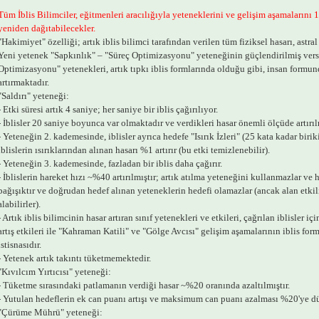
Tüm İblis Bilimciler, eğitmenleri aracılığıyla yeteneklerini ve gelişim aşamalarını 1
yeniden dağıtabilecekler.
"Hakimiyet" özelliği; artık iblis bilimci tarafından verilen tüm fiziksel hasarı, astral
Yeni yetenek "Sapkınlık" – "Süreç Optimizasyonu" yeteneğinin güçlendirilmiş vers
Optimizasyonu" yetenekleri, artık tıpkı iblis formlarında olduğu gibi, insan formun
artırmaktadır.
"Saldırı" yeteneği:
- Etki süresi artık 4 saniye; her saniye bir iblis çağırılıyor.
- İblisler 20 saniye boyunca var olmaktadır ve verdikleri hasar önemli ölçüde artırılm
- Yeteneğin 2. kademesinde, iblisler ayrıca hedefe "Isırık İzleri" (25 kata kadar biriki
iblislerin ısırıklarından alınan hasarı %1 artırır (bu etki temizlenebilir).
- Yeteneğin 3. kademesinde, fazladan bir iblis daha çağırır.
- İblislerin hareket hızı ~%40 artırılmıştır; artık atılma yeteneğini kullanmazlar ve h
bağışıktır ve doğrudan hedef alınan yeteneklerin hedefi olamazlar (ancak alan etkil
alabilirler).
- Artık iblis bilimcinin hasar artıran sınıf yetenekleri ve etkileri, çağrılan iblisler iç
artış etkileri ile "Kahraman Katili" ve "Gölge Avcısı" gelişim aşamalarının iblis for
istisnasıdır.
- Yetenek artık takıntı tüketmemektedir.
"Kıvılcım Yırtıcısı" yeteneği:
- Tüketme sırasındaki patlamanın verdiği hasar ~%20 oranında azaltılmıştır.
- Yutulan hedeflerin ek can puanı artışı ve maksimum can puanı azalması %20'ye d
"Çürüme Mührü" yeteneği: