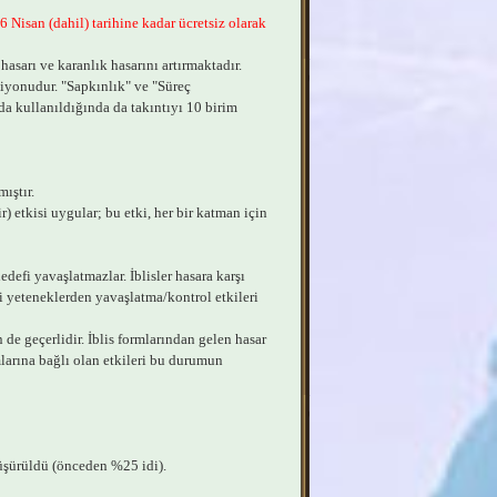
6 Nisan (dahil) tarihine kadar ücretsiz olarak
 hasarı ve karanlık hasarını artırmaktadır.
iyonudur. "Sapkınlık" ve "Süreç
da kullanıldığında da takıntıyı 10 birim
ıştır.
r) etkisi uygular; bu etki, her bir katman için
edefi yavaşlatmazlar. İblisler hasara karşı
i yeteneklerden yavaşlatma/kontrol etkileri
in de geçerlidir. İblis formlarından gelen hasar
mlarına bağlı olan etkileri bu durumun
üşürüldü (önceden %25 idi).