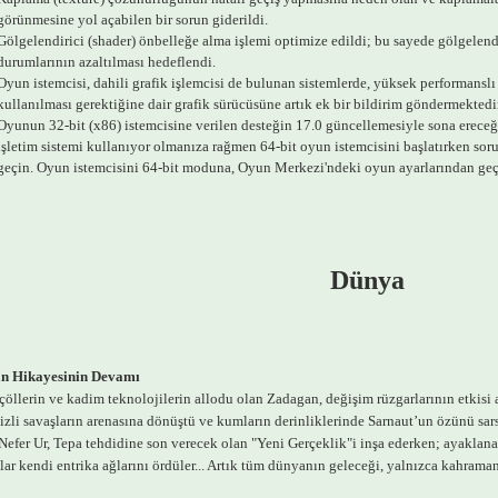
görünmesine yol açabilen bir sorun giderildi.
Gölgelendirici (shader) önbelleğe alma işlemi optimize edildi; bu sayede gölgelen
durumlarının azaltılması hedeflendi.
Oyun istemcisi, dahili grafik işlemcisi de bulunan sistemlerde, yüksek performanslı 
kullanılması gerektiğine dair grafik sürücüsüne artık ek bir bildirim göndermektedir
Oyunun 32-bit (x86) istemcisine verilen desteğin 17.0 güncellemesiyle sona ereceğin
işletim sistemi kullanıyor olmanıza rağmen 64-bit oyun istemcisini başlatırken sorun
geçin. Oyun istemcisini 64-bit moduna, Oyun Merkezi'ndeki oyun ayarlarından geçir
Dünya
n Hikayesinin Devamı
çöllerin ve kadim teknolojilerin allodu olan Zadagan, değişim rüzgarlarının etkisi
izli savaşların arenasına dönüştü ve kumların derinliklerinde Sarnaut’un özünü sar
efer Ur, Tepa tehdidine son verecek olan "Yeni Gerçeklik"i inşa ederken; ayaklanan 
ar kendi entrika ağlarını ördüler... Artık tüm dünyanın geleceği, yalnızca kahraman