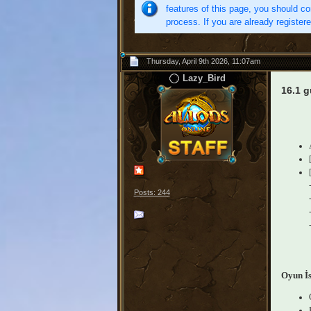
features of this page, you should co
process. If you are already register
Thursday, April 9th 2026, 11:07am
Lazy_Bird
16.1 g
Posts: 244
Oyun İs