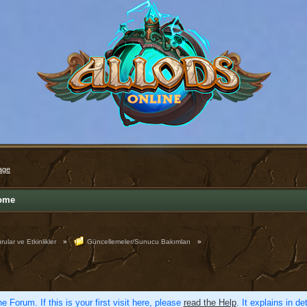
age
ome
ular ve Etkinlikler
»
Güncellemeler/Sunucu Bakımları
»
e Forum. If this is your first visit here, please
read the Help
. It explains in d