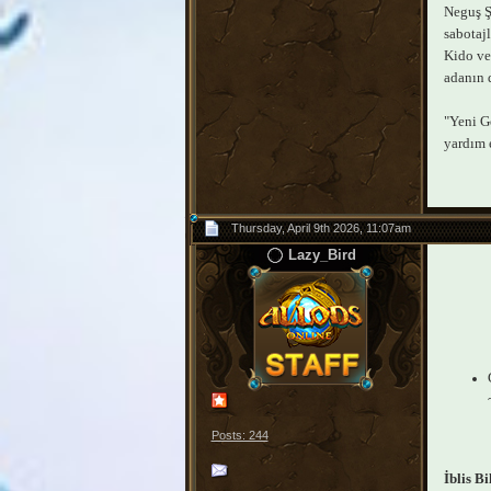
Neguş Ş
sabotajl
Kido ver
adanın 
"Yeni G
yardım 
Thursday, April 9th 2026, 11:07am
Lazy_Bird
Posts: 244
İblis Bi