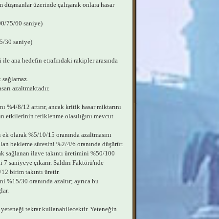
m düşmanlar üzerinde çalışarak onlara hasar
90/75/60 saniye)
5/30 saniye)
 ile ana hedefin etrafındaki rakipler arasında
k sağlamaz.
asarı azaltmaktadır.
nı %4/8/12 artırır, ancak kritik hasar miktarını
n etkilerinin tetiklenme olasılığını mevcut
ı ek olarak %5/10/15 oranında azaltmasını
alan bekleme süresini %2/4/6 oranında düşürür.
ak sağlanan ilave takıntı üretimini %50/100
 7 saniyeye çıkarır. Saldırı Faktörü'nde
2 birim takıntı üretir.
i %15/30 oranında azaltır; ayrıca bu
lar.
 yeteneği tekrar kullanabilecektir. Yeteneğin