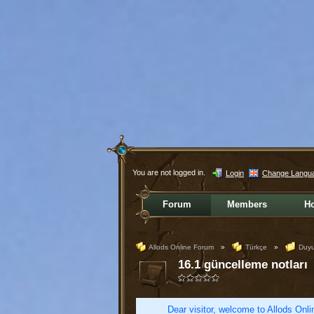
You are not logged in.
Login
Change Langu
Forum
Members
H
Allods Online Forum
»
Türkçe
»
Duyur
16.1 güncelleme notları
Dear visitor, welcome to Allods Onlin