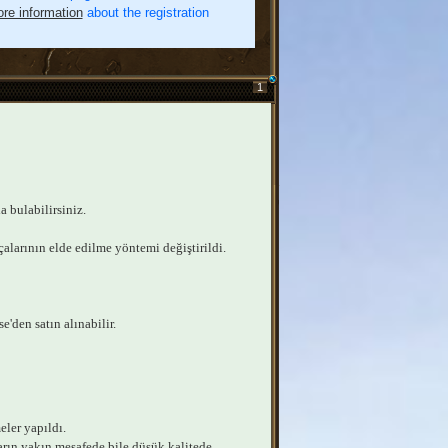
re information
about the registration
1
 bulabilirsiniz.
alarının elde edilme yöntemi değiştirildi.
'den satın alınabilir.
eler yapıldı.
rın yakın mesafede bile düşük kalitede