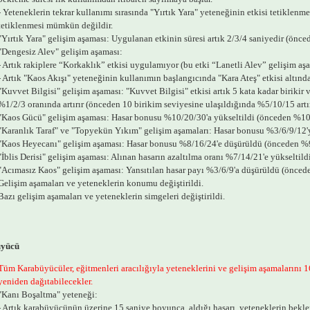
- Yeteneklerin tekrar kullanımı sırasında "Yırtık Yara" yeteneğinin etkisi tetiklenme
tetiklenmesi mümkün değildir.
"Yırtık Yara" gelişim aşaması: Uygulanan etkinin süresi artık 2/3/4 saniyedir (önced
"Dengesiz Alev" gelişim aşaması:
- Artık rakiplere “Korkaklık” etkisi uygulamıyor (bu etki “Lanetli Alev” gelişim aşa
- Artık "Kaos Akışı" yeteneğinin kullanımın başlangıcında "Kara Ateş" etkisi altında
"Kuvvet Bilgisi" gelişim aşaması: "Kuvvet Bilgisi" etkisi artık 5 kata kadar birikir v
%1/2/3 oranında artırır (önceden 10 birikim seviyesine ulaşıldığında %5/10/15 artı
"Kaos Gücü" gelişim aşaması: Hasar bonusu %10/20/30'a yükseltildi (önceden %10/
"Karanlık Taraf" ve "Topyekün Yıkım" gelişim aşamaları: Hasar bonusu %3/6/9/12'
"Kaos Heyecanı" gelişim aşaması: Hasar bonusu %8/16/24'e düşürüldü (önceden %9
"İblis Derisi" gelişim aşaması: Alınan hasarın azaltılma oranı %7/14/21'e yükseltil
"Acımasız Kaos" gelişim aşaması: Yansıtılan hasar payı %3/6/9'a düşürüldü (önced
Gelişim aşamaları ve yeteneklerin konumu değiştirildi.
Bazı gelişim aşamaları ve yeteneklerin simgeleri değiştirildi.
yücü
Tüm Karabüyücüler, eğitmenleri aracılığıyla yeteneklerini ve gelişim aşamalarını 16
yeniden dağıtabilecekler.
"Kanı Boşaltma" yeteneği:
- Artık karabüyücünün üzerine 15 saniye boyunca, aldığı hasarı, yeteneklerin bekl