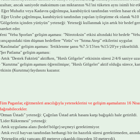
azaltan; ancak saniyede maksimum can miktarının %1'ini tüketen aynı isimli bir etk
- Eğer Muhafız veya Kadavra çağrılmışsa, karabüyücü tarafından verilen hasar ek ol
- Eğer Ucube çağrılmışsa, karabüyücü tarafından yapılan iyileştirme ek olarak %10 
"Gölgelerin içinden yürüyün" yeteneği: Yeteneği kullanmak için artık bir hedef ge
hareket eder.
Yeni "Veba Sporları" gelişim aşaması: "Nörotoksin" etkisi altındaki bir hedefe "Ve
yarıçapındaki tüm düşman hedeflere "Virüs" ve "Sıtma Ateşi" etkilerini uygular.
"Kasılmalar" gelişim aşaması: Tetiklenme şansı %7.5/15'ten %15/20'ye yükseltildi.
"Şer Patlama" gelişim aşaması:
- Artık "Destek Faktörü" aktifken, "Hırslı Gölgeler" etkisinin süresi 2/4/6 saniye uzatı
- "Kurutma" gelişim aşaması öğrenilmişse; "Hırslı Gölgeler" aktif olduğu sürece, ka
etkinin (Kurutma) faydasını kazanır.
Tüm Paganlar, eğitmenleri aracılığıyla yeteneklerini ve gelişim aşamalarını 16 Nisan
dağıtabilecekler.
"Orman Üstadı" yeteneği: Çağrılan Üstad artık hasara karşı bağışıklı hale getirildi.
"Lider Kükremesi" yeteneği:
- Artık uygulama alanı (hedef bölge) seçmeyi gerektirmiyor.
- Artık evcil hayvan tarafından herhangi bir ön hazırlık süresi gerektirmeden, anınd
- Yeteneğin etki yarıçapı 40 metreye çıkarıldı (önceden 10 metreydi).