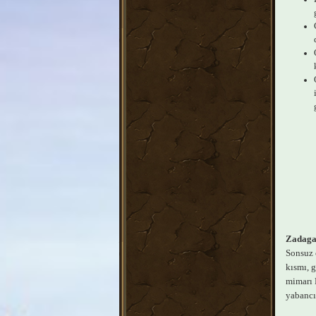
Zadaga
Sonsuz 
kısmı, g
mimarı N
yabancıl