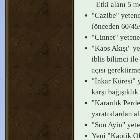
- Etki alanı 5 m
"Cazibe" yetene
(önceden 60/45/
"Cinnet" yetene
"Kaos Akışı" ye
iblis bilimci il
açısı gerektirme
"İnkar Küresi" y
karşı bağışıklık
"Karanlık Perdes
yaratıklardan al
"Son Ayin" yeten
Yeni "Kaotik Ola