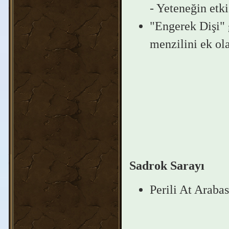
- Yeteneğin etk
"Engerek Dişi" 
menzilini ek ola
Sadrok Sarayı
Perili At Arabas