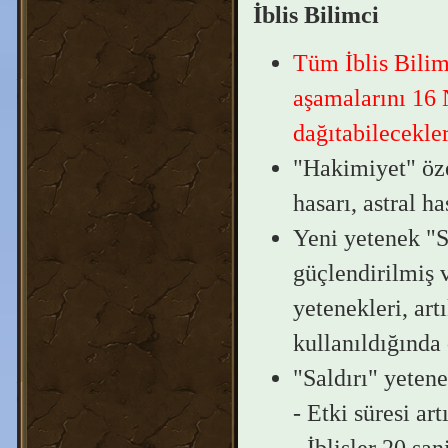
İblis Bilimci
Tüm İblis Bilimc
aşamalarını 16 N
dağıtabilecekler
"Hakimiyet" özel
hasarı, astral h
Yeni yetenek "S
güçlendirilmiş 
yetenekleri, art
kullanıldığında 
"Saldırı" yetene
- Etki süresi art
- İblisler 20 sa