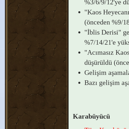
%3/6/9/12'ye dü
"Kaos Heyecanı
(önceden %9/18/
"İblis Derisi" g
%7/14/21'e yüks
"Acımasız Kaos"
düşürüldü (önce
Gelişim aşamala
Bazı gelişim aşa
Karabüyücü