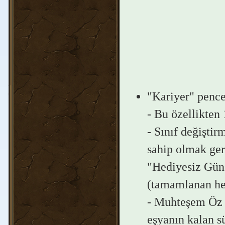
"Kariyer" pencer
- Bu özellikten 
- Sınıf değişti
sahip olmak gere
"Hediyesiz Gün 
(tamamlanan her 
- Muhteşem Öz D
eşyanın kalan sü