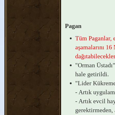
Pagan
Tüm Paganlar, e
aşamalarını 16 N
dağıtabilecekler
"Orman Üstadı" 
hale getirildi.
"Lider Kükreme
- Artık uygulam
- Artık evcil ha
gerektirmeden, 