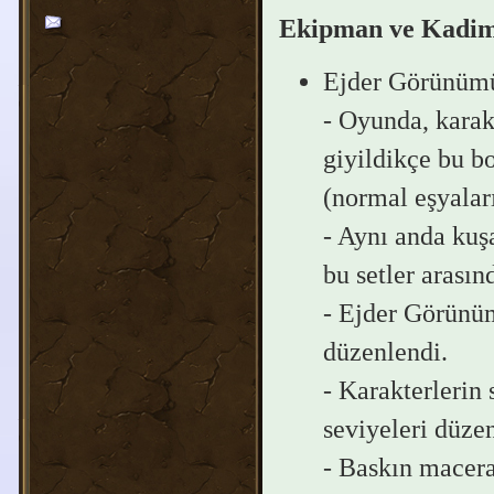
Ekipman ve Kadim
Ejder Görünümü 
- Oyunda, karakt
giyildikçe bu b
(normal eşyalar
- Aynı anda kuşa
bu setler arası
- Ejder Görünümü
düzenlendi.
- Karakterlerin
seviyeleri düze
- Baskın macera