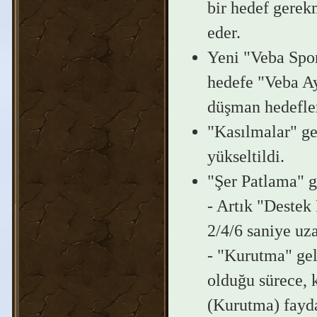
bir hedef gerek
eder.
Yeni "Veba Sporl
hedefe "Veba Ay
düşman hedefler
"Kasılmalar" ge
yükseltildi.
"Şer Patlama" g
- Artık "Destek 
2/4/6 saniye uzat
- "Kurutma" gel
olduğu sürece, 
(Kurutma) fayda