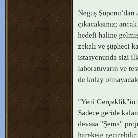
Neguş Şuponu’dan a
çıkacaksınız; ancak
hedefi haline gelmi
zekalı ve şüpheci ka
istasyonunda sizi il
laboratuvarın ve te
de kolay olmayacak
"Yeni Gerçeklik"in 
Sadece geride kalan
devasa "Şema" proje
harekete geçirebilir.