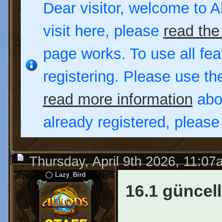
Dear visitor, welcome to Al
visit here, please
read the
page works. To use all fea
registering. Please use t
read more information
abou
already registered, pleas
Thursday, April 9th 2026, 11:07
Lazy_Bird
16.1 güncell