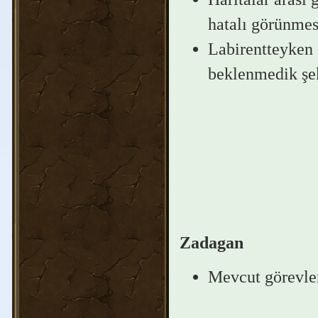
hatalı görünmes
Labirentteyken 
beklenmedik şek
Zadagan
Mevcut görevler