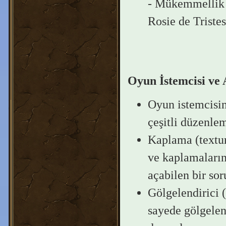
- Mükemmellik A
Rosie de Tristes
Oyun İstemcisi ve
Oyun istemcisin
çeşitli düzenlem
Kaplama (textur
ve kaplamaların
açabilen bir sor
Gölgelendirici 
sayede gölgelen