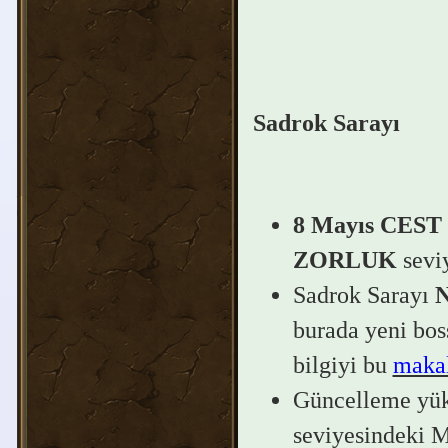
Sadrok Sarayı
8 Mayıs CEST 
ZORLUK
seviy
Sadrok Sarayı
N
burada yeni bos
bilgiyi bu
maka
Güncelleme yükl
seviyesindeki M