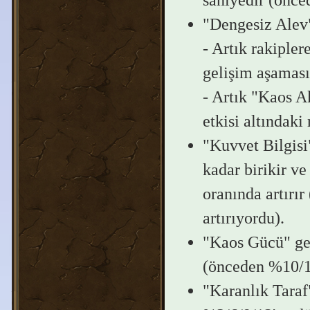
"Dengesiz Alev"
- Artık rakiple
gelişim aşaması
- Artık "Kaos A
etkisi altındaki
"Kuvvet Bilgisi"
kadar birikir ve
oranında artırı
artırıyordu).
"Kaos Gücü" gel
(önceden %10/15
"Karanlık Taraf