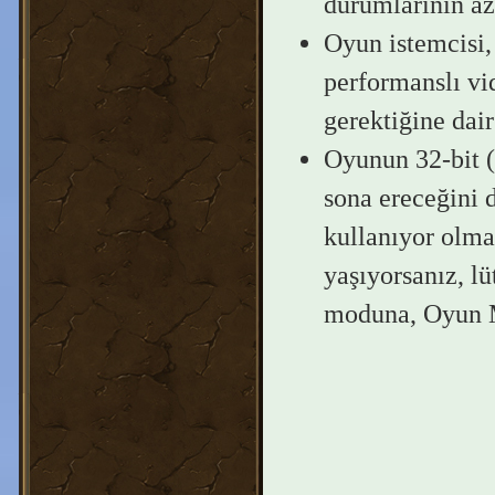
durumlarının az
Oyun istemcisi,
performanslı vid
gerektiğine dair
Oyunun 32-bit (
sona ereceğini d
kullanıyor olma
yaşıyorsanız, lü
moduna, Oyun Me