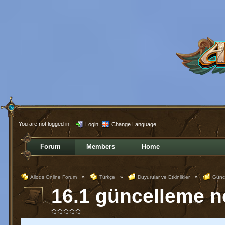
You are not logged in.
Login
Change Language
Forum
Members
Home
Allods Online Forum
»
Türkçe
»
Duyurular ve Etkinlikler
»
Günce
16.1 güncelleme no