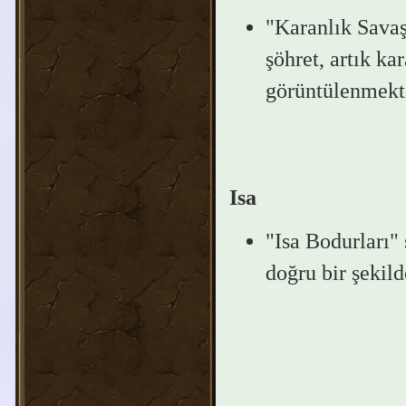
"Karanlık Savaş
şöhret, artık ka
görüntülenmekt
Isa
"Isa Bodurları" 
doğru bir şekil