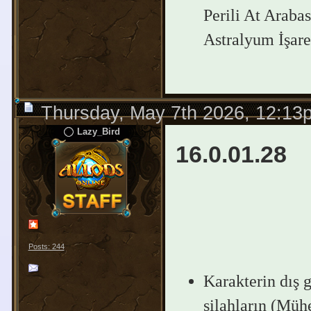
Perili At Araba
Astralyum İşareti
Thursday, May 7th 2026, 12:13
Lazy_Bird
16.0.01.28
Posts: 244
Karakterin dış g
silahların (Mühe