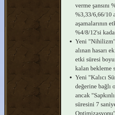
verme şansını %4
%3,33/6,66/10 a
aşamalarının et
%4/8/12'si kadar
Yeni "Nihilizm"
alınan hasarı e
etki süresi boy
kalan bekleme s
Yeni "Kalıcı S
değerine bağlı o
ancak "Sapkınl
süresini 7 saniy
Optimizasyonu" 