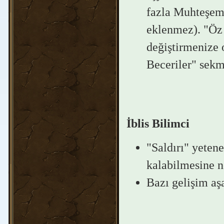
fazla Muhteşem 
eklenmez). "Öz 
değiştirmenize 
Beceriler" sekm
İblis Bilimci
"Saldırı" yetene
kalabilmesine ne
Bazı gelişim aşa