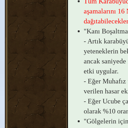
Tüm Karabüyücül
aşamalarını 16 N
dağıtabilecekler
"Kanı Boşaltma
- Artık karabüy
yeteneklerin be
ancak saniyede 
etki uygular.
- Eğer Muhafız 
verilen hasar e
- Eğer Ucube ça
olarak %10 oran
"Gölgelerin içi