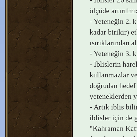
ölçüde artırılmış
- Yeteneğin 2. k
kadar birikir) et
ısırıklarından a
- Yeteneğin 3. k
- İblislerin har
kullanmazlar ve 
doğrudan hedef 
yeteneklerden ya
- Artık iblis bil
iblisler için de 
"Kahraman Katil