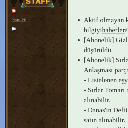
Aktif olmayan ka
Posts: 244
bilgiyi
haberler
[Abonelik] Gizl
düşürüldü.
[Abonelik] Sırl
Anlaşması parça
- Listelenen eşy
- Sırlar Tomarı 
alınabilir.
- Danas'ın Deft
satın alınabilir.