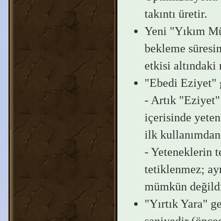
takıntı üretir.
Yeni "Yıkım Mü
bekleme süresin
etkisi altındaki
"Ebedi Eziyet" 
- Artık "Eziyet"
içerisinde yeten
ilk kullanımdan
- Yeteneklerin t
tetiklenmez; ayr
mümkün değildi
"Yırtık Yara" ge
saniyedir (önced