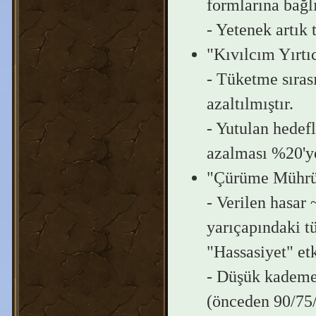
formlarına bağlı
- Yetenek artık
"Kıvılcım Yırtıc
- Tüketme sıras
azaltılmıştır.
- Yutulan hedef
azalması %20'ye
"Çürüme Mührü"
- Verilen hasar
yarıçapındaki t
"Hassasiyet" etk
- Düşük kademel
(önceden 90/75/