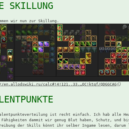
E SKILLUNG
mmen wir nun zur Skillung.
//en.allodswiki.ru/calc#!4!121..33.…QC!ktqf/QDGGCAG
LENTPUNKTE
alentpunkteverteilung ist recht einfach. Ich hab alle He
 Fähigkeiten dammit wir genug Blut haben, Schutz, und bi
reibung der Skills könnt ihr selber Ingame lesen, darum 