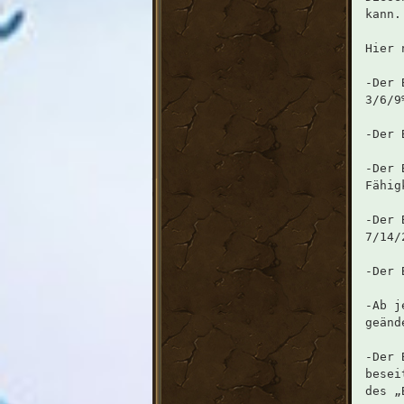
kann.
Hier 
-Der 
3/6/9
-Der 
-Der 
Fähig
-Der 
7/14/
-Der 
-Ab j
geänd
-Der 
besei
des „