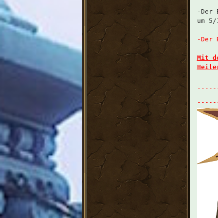
-Der 
um 5/
-Der 
Mit d
Heile
-----
-----