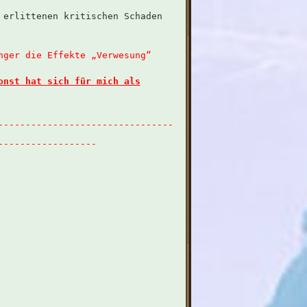
 erlittenen kritischen Schaden
nger die Effekte „Verwesung“
onst hat sich für mich als
--------------------------------
------------------