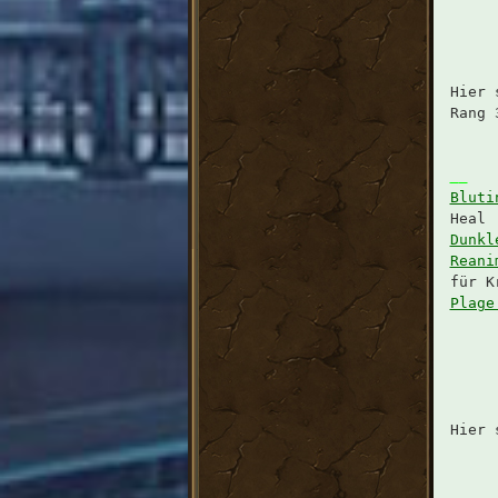
Hier 
Rang 
Bluti
Heal
Dunkl
Reani
für K
Plage
Hier 