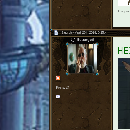
This pos
Saturday, April 26th 2014, 6:15pm
Supergeil
HE
Posts: 24