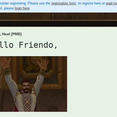
nsider registering. Please use the
registration form
, to register here or
read mo
ed, please
login here
.
, Heal [PMB]
llo Friendo
,