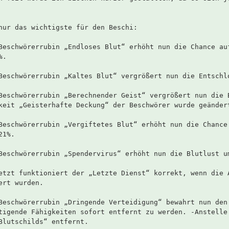
nur das wichtigste für den Beschi:
Beschwörerrubin „Endloses Blut“ erhöht nun die Chance au
%.
Beschwörerrubin „Kaltes Blut“ vergrößert nun die Entschl
Beschwörerrubin „Berechnender Geist“ vergrößert nun die 
keit „Geisterhafte Deckung“ der Beschwörer wurde geänder
Beschwörerrubin „Vergiftetes Blut“ erhöht nun die Chance
21%.
Beschwörerrubin „Spendervirus“ erhöht nun die Blutlust u
etzt funktioniert der „Letzte Dienst“ korrekt, wenn die 
ert wurden.
Beschwörerrubin „Dringende Verteidigung“ bewahrt nun den
tigende Fähigkeiten sofort entfernt zu werden. -Anstelle
Blutschilds“ entfernt.