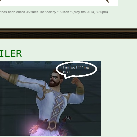
t has been edited 35 times, last edit by "-Kuzan-" (May 8th 2014, 3:36pm)
ILER