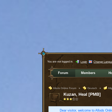
You are not logged in.
Login
Change Langu
Forum
Members
H
Allods Online Forum
»
Deutsch
»
All
Kuzan, Heal [PMB]
Dear visitor, welcome to Allods Onlin