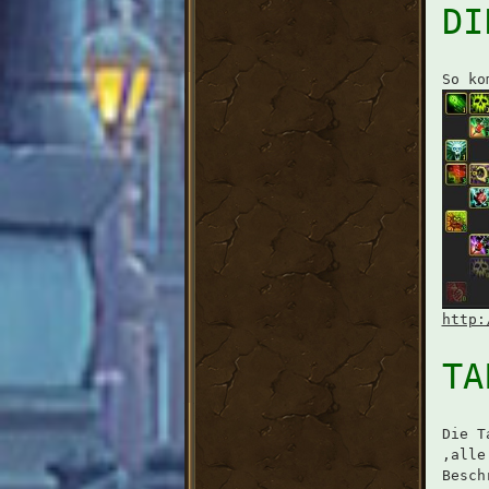
DI
So ko
http:
TA
Die T
,alle
Besch