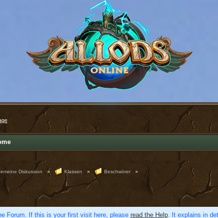
age
ome
gemeine Diskussion
»
Klassen
»
Beschwörer
»
e Forum. If this is your first visit here, please
read the Help
. It explains in d