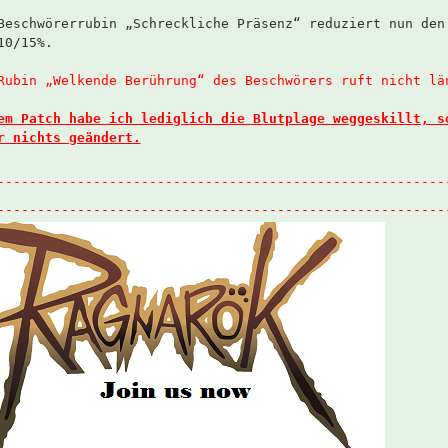
Beschwörerrubin „Schreckliche Präsenz“ reduziert nun den
10/15%.
Rubin „Welkende Berührung“ des Beschwörers ruft nicht lä
em Patch habe ich lediglich die Blutplage weggeskillt, s
r nichts geändert.
--------------------------------------------------------
--------------------------------------------------------