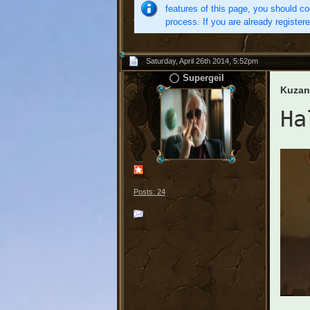
features of this page, you should co
process. If you are already register
Saturday, April 26th 2014, 5:52pm
Supergeil
Kuzan
Ha
Posts: 24