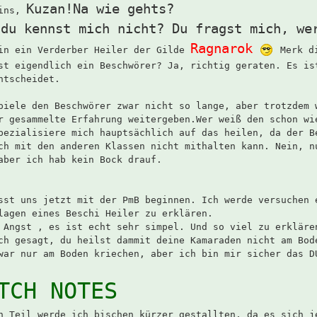
Kuzan!Na wie gehts?
bins,
 du kennst mich nicht? Du fragst mich, we
Ragnarok
in ein Verderber Heiler der Gilde
Merk d
st eigendlich ein Beschwörer? Ja, richtig geraten. Es is
ntscheidet.
piele den Beschwörer zwar nicht so lange, aber trotzdem 
r gesammelte Erfahrung weitergeben.Wer weiß den schon wi
pezialisiere mich hauptsächlich auf das heilen, da der B
ch mit den anderen Klassen nicht mithalten kann. Nein, n
aber ich hab kein Bock drauf.
sst uns jetzt mit der PmB beginnen. Ich werde versuchen 
lagen eines Beschi Heiler zu erklären.
 Angst , es ist echt sehr simpel. Und so viel zu erkläre
ch gesagt, du heilst dammit deine Kamaraden nicht am Bo
war nur am Boden kriechen, aber ich bin mir sicher das D
TCH NOTES
n Teil werde ich bischen kürzer gestallten, da es sich j