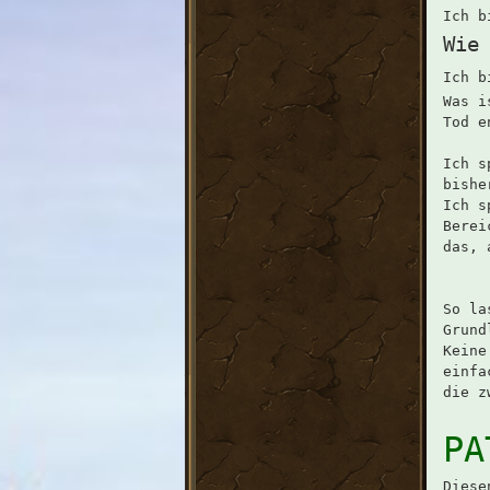
Ich 
Wie
Ich b
Was i
Tod e
Ich s
bishe
Ich s
Berei
das, 
So la
Grund
Keine
einfa
die z
PA
Diese