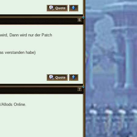
Quote
6
ird, Dann wird nur der Patch
das verstanden habe)
Quote
7
/Allods Online.