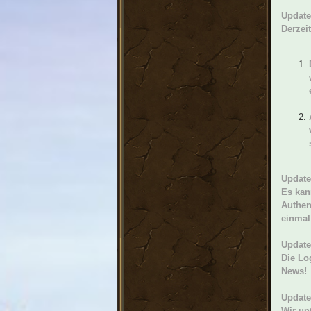
Update
Derzei
Update
Es kan
Authen
einmal
Update
Die Lo
News!
Update
Wir un