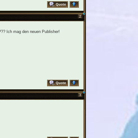
Quote
2
??? Ich mag den neuen Publisher!
Quote
3