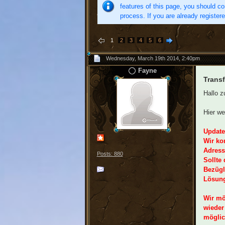
features of this page, you should co
process. If you are already register
1
2
3
4
5
6
Wednesday, March 19th 2014, 2:40pm
Fayne
Transf
Hallo 
Hier we
Update 
Wir ko
Adress
Posts: 880
Sollte
Bezügli
Lösun
Wir mö
wieder
möglic