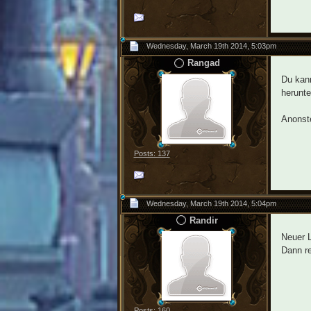
Wednesday, March 19th 2014, 5:03pm
Rangad
Du kann
herunte
Anonste
Posts: 137
Wednesday, March 19th 2014, 5:04pm
Randir
Neuer L
Dann re
Posts: 160