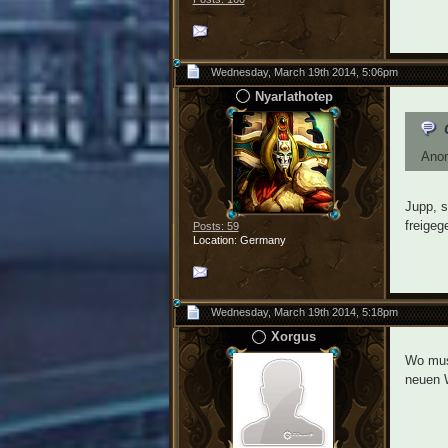
Wednesday, March 19th 2014, 5:06pm
Nyarlathotep
Anon
Jupp, s
freigeg
Posts: 59
Location: Germany
Wednesday, March 19th 2014, 5:18pm
Xorgus
Wo mus
neuen W