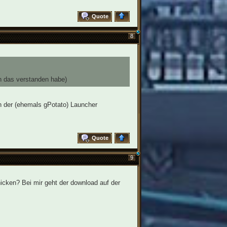
Quote
8
h das verstanden habe)
h der (ehemals gPotato) Launcher
Quote
9
cken? Bei mir geht der download auf der