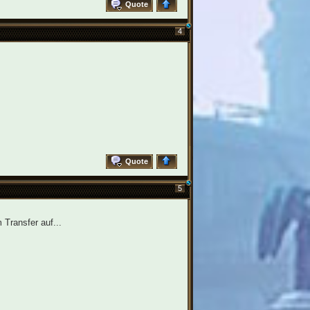
Quote
4
Quote
5
 Transfer auf...