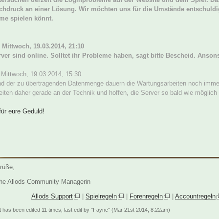
chdruck an einer Lösung. Wir möchten uns für die Umstände entschuldig
me spielen könnt.
 Mittwoch, 19.03.2014, 21:10
rver sind online. Solltet ihr Probleme haben, sagt bitte Bescheid. Anson
Mittwoch, 19.03.2014, 15:30
nd der zu übertragenden Datenmenge dauern die Wartungsarbeiten noch imme
eiten daher gerade an der Technik und hoffen, die Server so bald wie möglic
ür eure Geduld!
rüße,
he Allods Community Managerin
Allods Support
|
Spielregeln
|
Forenregeln
|
Accountregeln
t has been edited 11 times, last edit by "Fayne" (Mar 21st 2014, 8:22am)