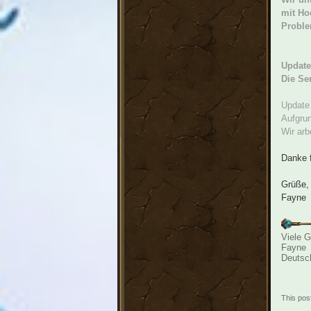
mit Ho
Proble
Update
Die Se
Update 
Aufgru
Wir arb
Danke f
Grüße,
Fayne
Viele G
Fayne
Deutsc
This pos