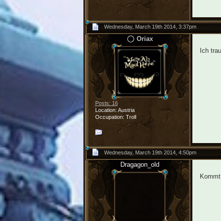
Wednesday, March 19th 2014, 3:37pm
Oriax
Ich tra
Posts: 16
Location: Austria
Occupation: Troll
Wednesday, March 19th 2014, 4:50pm
Dragagon_old
Kommt i