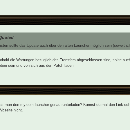
Quoted
sten sollte das Update auch über den alten Launcher möglich sein (soweit ic
obald die Wartungen bezüglich des Transfers abgeschlossen sind, sollte auc
eben sein und von sich aus den Patch laden.
s man den my.com launcher genau runterladen? Kannst du mal den Link schi
bseite nicht.