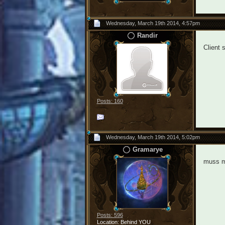
Wednesday, March 19th 2014, 4:57pm
Randir
Client
Posts: 160
Wednesday, March 19th 2014, 5:02pm
Gramarye
muss ma
Posts: 596
Location: Behind YOU