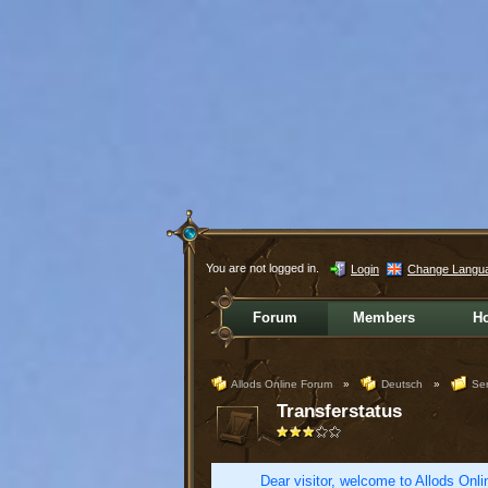
You are not logged in.
Login
Change Langu
Forum
Members
H
Allods Online Forum
»
Deutsch
»
Ser
Transferstatus
Dear visitor, welcome to Allods Onlin