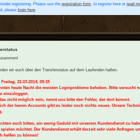
nsider registering. Please use the
registration form
, to register here or
read mo
ed, please
login here
.
erstatus
zusammen!
rden wir euch über den Transferstatus auf dem Laufenden halten.
Freitag, 21.03.2014, 09:15
nnten heute Nacht die meisten Loginprobleme beheben. Bitte versucht n
e einzuloggen.
 das nicht möglich sein, nennt uns bitte den Fehler, der dort kommt.
ch der leeren Accounts gibt es leider noch nichts neues. Unsere Technik 
g.
chten euch bitten, ein wenig Geduld mit unserem Kundendienst zu habe
 spielen möchtet. Der Kundendienst erhält derzeit sehr viele Anfragen u
h helfen zu können!