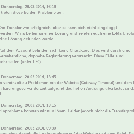
 Donnerstag, 20.03.2014, 16:19
t treten diese beiden Probleme auf:
Der Transfer war erfolgreich, aber es kann sich nicht eingeloggt
werden. Wir arbeiten an einer Lösung und senden euch eine E-Mail, sob
eine Lösung gefunden wurde.
Auf dem Account befinden sich keine Charaktere: Dies wird durch eine
versehentliche, doppelte Registrierung verursacht. Diese Fälle sind
sehr selten (unter 1 %)
 Donnerstag, 20.03.2014, 13:45
n vereinzelt zu Problemen mit der Website (Gateway Timeout) und dem 
tifizierungsserver derzeit aufgrund des hohen Andrangs überlastet sind. 
!
 Donnerstag, 20.03.2014, 13:15
ginprobleme konnten wir nun lösen. Leider jedoch nicht die Transferprob
 Donnerstag, 20.03.2014, 09:30
tersuchen derzeit die Loginprobleme auf der Website und dem Spiel. Das