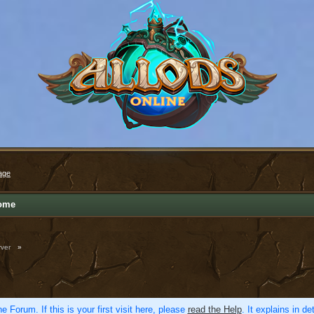
age
ome
ver
»
e Forum. If this is your first visit here, please
read the Help
. It explains in d