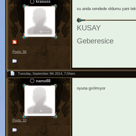
krasuss
su anda sendede oldumu yani tek 
KUSAY
Geberesice
Posts: 56
Tuesday, September 9th 2014, 7:04am
name88
oyuna gırılmıyor
Posts: 10