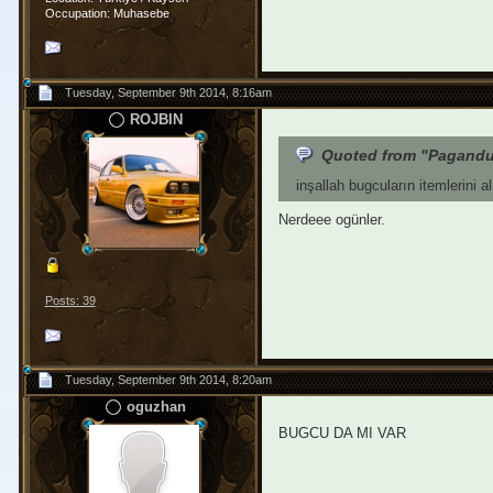
Occupation: Muhasebe
Tuesday, September 9th 2014, 8:16am
ROJBIN
Quoted from "Pagand
inşallah bugcuların itemlerini a
Nerdeee ogünler.
Posts: 39
Tuesday, September 9th 2014, 8:20am
oguzhan
BUGCU DA MI VAR