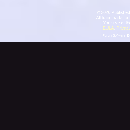
©
2026 Published
All trademarks are
Your use of th
EULA
,
Privacy
Forum Software:
B