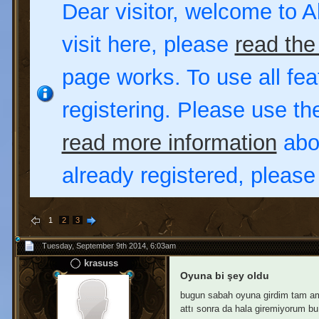
Dear visitor, welcome to Al
visit here, please
read the
page works. To use all fea
registering. Please use t
read more information
abou
already registered, pleas
1
2
3
Tuesday, September 9th 2014, 6:03am
krasuss
Oyuna bi şey oldu
bugun sabah oyuna girdim tam ama
attı sonra da hala giremiyorum b