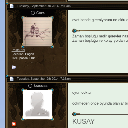
Tuesday, September 9th 2014, 7:05am
Cora
evet bende giremiyorum ne oldu 
Zaman boşluğu nedir görevler nası
Zaman boşluğu ile kolay yoldan u
Posts: 99
Location: Pagan
Occupation: Ork
Tuesday, September 9th 2014, 7:16am
krasuss
oyun coktu
cokmeden önce oyunda olanlar birli
KUSAY