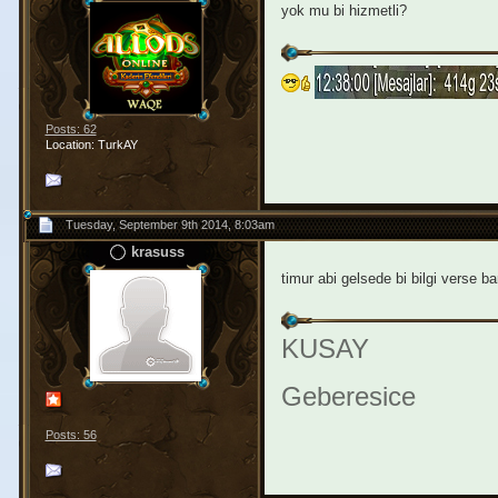
yok mu bi hizmetli?
Posts: 62
Location: TurkAY
Tuesday, September 9th 2014, 8:03am
krasuss
timur abi gelsede bi bilgi verse ba
KUSAY
Geberesice
Posts: 56