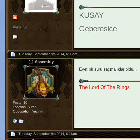
KUSAY
Geberesice
Posts: 56
Tuesday, September 9th 2014, 6:08am
Assembly
Evet bir sürü saçmalıklar oldu...
The Lord Of The Rings
Posts: 10
Location: Bursa
Occupation: Yazılım
Tuesday, September 9th 2014, 6:11am