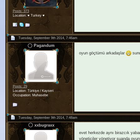
Posts: 373
Location: ♥ Turkey ♥
Tuesday, September 9th 2014, 7:46am
Pagandum
oyun göçtümü arkadaşlar
sunu
Posts: 29
Location: Türkiye / Kayseri
Occupation: Muhasebe
Tuesday, September 9th 2014, 7:48am
xxbugraxx
evet herkezde aynı birazcık yaban
yöneticiler yönetiyor şuanda oyu