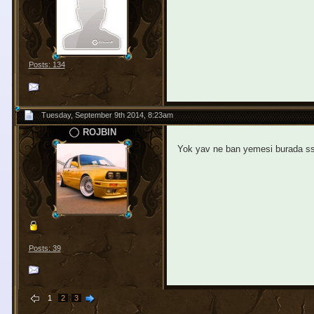
Posts: 134
Tuesday, September 9th 2014, 8:23am
ROJBIN
Yok yav ne ban yemesi burada ss
Posts: 39
1
2
3