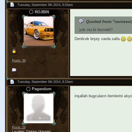
Tuesday, September 9th 2014, 8:03am
ROJBIN
Quoted from "senisev
yok mu bi hizmetli?
Denilcek brşey varda salla
Posts: 39
Tuesday, September 9th 2014, 8:15am
Pagandum
inşallah bugcuların itemlerini alıy
Posts: 29
Location: Türkiye / Kayseri