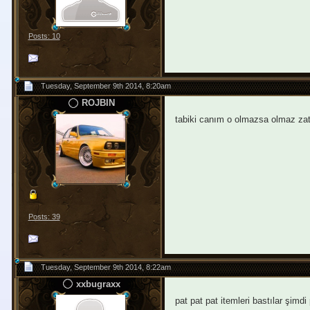
Posts: 10
Tuesday, September 9th 2014, 8:20am
ROJBIN
tabiki canım o olmazsa olmaz za
Posts: 39
Tuesday, September 9th 2014, 8:22am
xxbugraxx
pat pat pat itemleri bastılar şimd