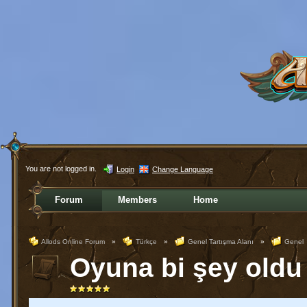
You are not logged in.
Login
Change Language
Forum
Members
Home
Allods Online Forum
»
Türkçe
»
Genel Tartışma Alanı
»
Genel
Oyuna bi şey oldu