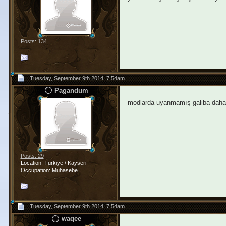
Posts: 134
Tuesday, September 9th 2014, 7:54am
Pagandum
modlarda uyanmamış galiba dah
Posts: 29
Location: Türkiye / Kayseri
Occupation: Muhasebe
Tuesday, September 9th 2014, 7:54am
waqee