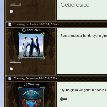
Geberesice
Posts: 56
Tuesday, September 9th 2014, 7:27am
bartuc666
Evet arkadaşlar bende oyuna giremiy
Posts: 31
Tuesday, September 9th 2014, 7:42am
WasLey
Oyuna girilmiyor genel bir sorun i