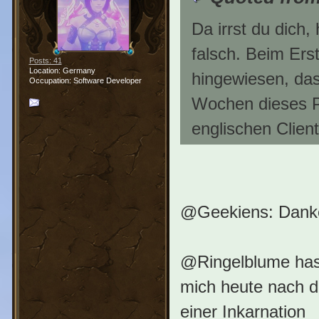
Da irrst du dich,
falsch. Beim Erst
Posts: 41
Location: Germany
hingewiesen, dass
Occupation: Software Developer
Wochen dieses P
englischen Client
@Geekiens: Dan
@Ringelblume hast
mich heute nach d
einer Inkarnation