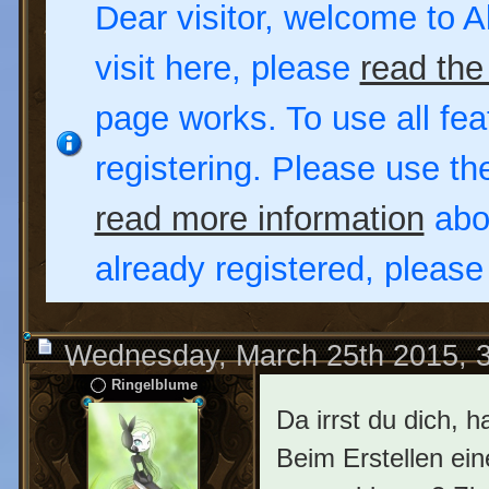
Dear visitor, welcome to Al
visit here, please
read the
page works. To use all fea
registering. Please use t
read more information
abou
already registered, pleas
Wednesday, March 25th 2015, 
Ringelblume
Da irrst du dich, h
Beim Erstellen ein