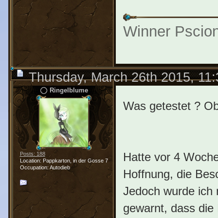
Winner Pscio
Thursday, March 26th 2015, 11
Ringelblume
Was getestet ? Ob 
Hatte vor 4 Wochen
Posts: 188
Location: Pappkarton, in der Gosse 7
Occupation: Autodieb
Hoffnung, die Bes
Jedoch wurde ich 
gewarnt, dass die B