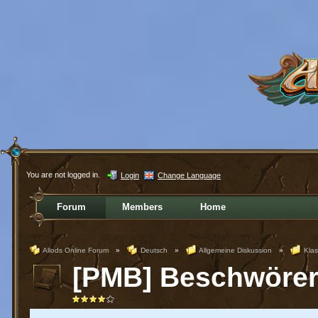
You are not logged in.
Login
Change Language
Forum
Members
Home
Allods Online Forum
»
Deutsch
»
Allgemeine Diskussion
»
Kla
[PMB] Beschwörer