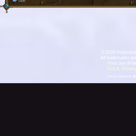
©
2026 Published
All trademarks are
Your use of th
EULA
,
Privacy
Forum Software:
B