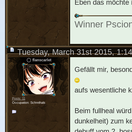
Eben das möchte 
Winner Pscio
Tuesday, March 31st 2015, 1:1
flanscarlet
Gefällt mir, beson
aufs wesentliche k
Posts: 11
Occupation: Schreihals
Beim fullheal würd
dunkelheit) zum ker
debuff vom 2. bos