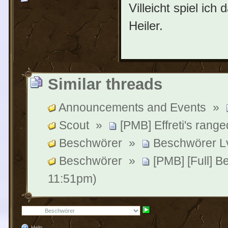
Villeicht spiel ic
Heiler.
Similar threads
Announcements and Events
»
Scout
»
[PMB] Effreti's range
Beschwörer
»
Beschwörer Lv
Beschwörer
»
[PMB] [Full] 
11:51pm)
Help