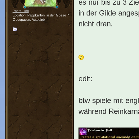
es nur bis zu 3 Zi
in der Gilde anges
Posts: 188
Location: Pappkarton, in der Gosse 7
Occupation: Autodieb
nicht dran.
edit:
btw spiele mit engl
während Reinkarna