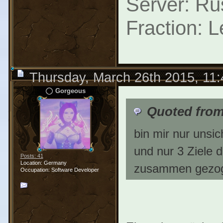
Server: Ru
Fraction: 
Thursday, March 26th 2015, 11
Gorgeous
Quoted from
bin mir nur uns
und nur 3 Ziele 
Posts: 41
Location: Germany
zusammen gezog
Occupation: Software Developer