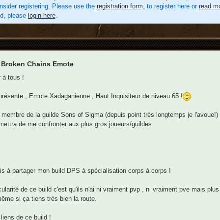
nsider registering. Please use the
registration form
, to register here or
read mo
ed, please
login here
.
 Broken Chains Emote
 à tous !
résente , Emote Xadaganienne , Haut Inquisiteur de niveau 65 !
 membre de la guilde Sons of Sigma (depuis point très longtemps je l'avoue!
ettra de me confronter aux plus gros joueurs/guildes
is à partager mon build DPS à spécialisation corps à corps !
icularité de ce build c'est qu'ils n'ai ni vraiment pvp , ni vraiment pve mais p
ême si ça tiens très bien la route.
 liens de ce build !