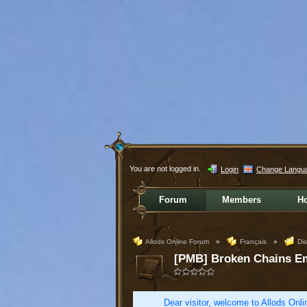
You are not logged in.
Login
Change Langu
Forum
Members
H
Allods Online Forum
»
Français
»
Di
[PMB] Broken Chains E
Dear visitor, welcome to Allods Onlin