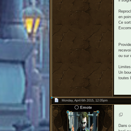
il soig
Reproch
en poin
Ce sort
Excomun
Provide
recevoi
ou sur 
Limites
Un bouc
toutes 
Monday, April 6th 2015, 12:05pm
Emote
Dans ce