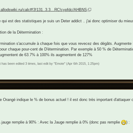
fr.allodswiki.ru/calc#!3!131..3.3…RC!cypfdc/AHBNS
 qui est des statistiques je suis un Deter addict .. j'ai donc optimiser du mieu
tion de la Détermination :
rmination s'accumule à chaque fois que vous revecez des dégâts. Augmente le
our chaque pour-cent de D'étermination. Par exemple à 50 % de Détermination
augmentent de 63.7% à 100% ils augmentent de 127%
t has been edited 3 times, last edit by "Emote" (Apr 6th 2015, 1:25pm)
e Orangé indique le % de bonus actuel ! il est donc très important d'attaquer 
 jauge remplie à 90% : Avec la Jauge remplie à 0% (donc pas remplie
) :