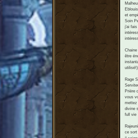
Malheur
Eblouis
et empê
Soin Pe
j'ai fa
intéres
intéress
Chaine 
être én
instant
utilisé!)
Rage S
Servite
Prière 
vous vo
mettez 
divine 
full vi
Rajeuni
ce sort