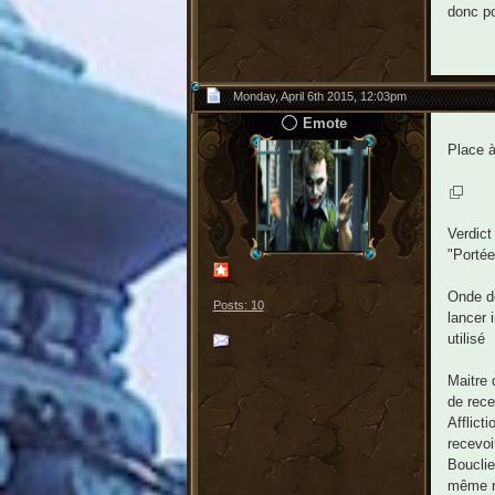
donc po
Monday, April 6th 2015, 12:03pm
Emote
Place à
Verdict
"Portée
Onde de
Posts: 10
lancer 
utilisé
Maitre 
de rece
Afflict
recevoi
Bouclie
même re