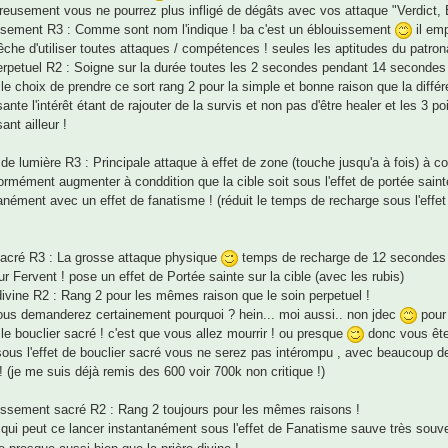
eusement vous ne pourrez plus infligé de dégâts avec vos attaque "Verdict, 
sement R3 : Comme sont nom l'indique ! ba c'est un éblouissement
il emp
che d'utiliser toutes attaques / compétences ! seules les aptitudes du patrona
rpetuel R2 : Soigne sur la durée toutes les 2 secondes pendant 14 secondes 
is le choix de prendre ce sort rang 2 pour la simple et bonne raison que la différ
sante l'intérêt étant de rajouter de la survis et non pas d'être healer et les 3 p
ant ailleur !
de lumière R3 : Principale attaque à effet de zone (touche jusqu'a à fois) à co
ormément augmenter à conddition que la cible soit sous l'effet de portée saint
anément avec un effet de fanatisme ! (réduit le temps de recharge sous l'effet
acré R3 : La grosse attaque physique
temps de recharge de 12 secondes m
ur Fervent ! pose un effet de Portée sainte sur la cible (avec les rubis)
divine R2 : Rang 2 pour les mêmes raison que le soin perpetuel !
us demanderez certainement pourquoi ? hein... moi aussi.. non jdec
pour 
le bouclier sacré ! c'est que vous allez mourrir ! ou presque
donc vous êtes
sous l'effet de bouclier sacré vous ne serez pas intérompu , avec beaucoup 
e ! (je me suis déjà remis des 600 voir 700k non critique !)
ssement sacré R2 : Rang 2 toujours pour les mêmes raisons !
 qui peut ce lancer instantanément sous l'effet de Fanatisme sauve très souven