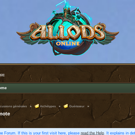
age
ome
scussions générales
»
Archétypes
»
Guérisseur
»
mote
e Forum. If this is your first visit here, please
read the Help
. It explains in d