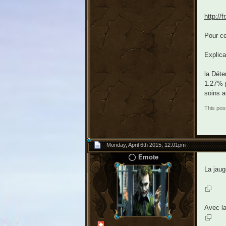
http://
Pour ce
Explica
la Déte
1.27% p
soins 
This pos
Monday, April 6th 2015, 12:01pm
Emote
La jaug
Avec la