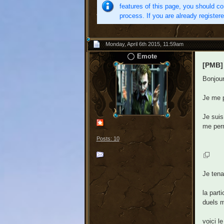
features of this page, you should co
process. If you are already register
Monday, April 6th 2015, 11:59am
Emote
[PMB]
Bonjour
Je me p
Je suis
me perm
Posts: 10
Je tena
la part
duels m
voici le