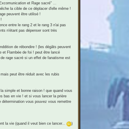
Excomunication et Rage sacré" ...
êche la cible de ce déplacer d'elle même !
ge peuvent être utilisé !
!
ence entre le rang 2 et le rang 3 n'ai pas
oints n'étant pas dépenser sont très
nddition de rébondire ! (les dégâts peuvent
e et Flambée de foi ! peut être lancé
 de rage sacré si un effet de fanatisme est
ais peut être réduit avec les rubis
la simple et bonne raison ! que quand vous
 bas en vie ! et si vous lancer la prière
de détermination vous pouvez vous remettre
t la vie (quand il veut bien ce lancer...
)