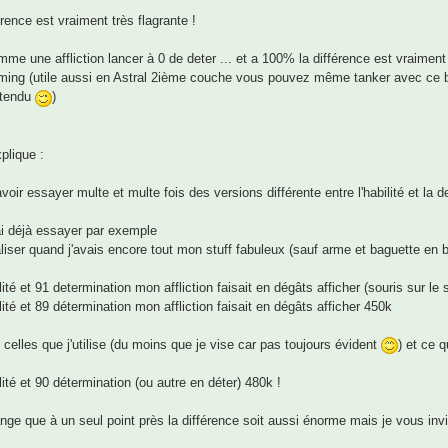
érence est vraiment très flagrante !
mme une affliction lancer à 0 de deter ... et a 100% la différence est vraiment
ming (utile aussi en Astral 2ième couche vous pouvez même tanker avec ce b
ntendu
)
plique :
voir essayer multe et multe fois des versions différente entre l'habilité et la d
ai déjà essayer par exemple
aliser quand j'avais encore tout mon stuff fabuleux (sauf arme et baguette en
lité et 91 determination mon affliction faisait en dégâts afficher (souris sur le 
lité et 89 détermination mon affliction faisait en dégâts afficher 450k
 celles que j'utilise (du moins que je vise car pas toujours évident
) et ce q
lité et 90 détermination (ou autre en déter) 480k !
ange que à un seul point près la différence soit aussi énorme mais je vous invi