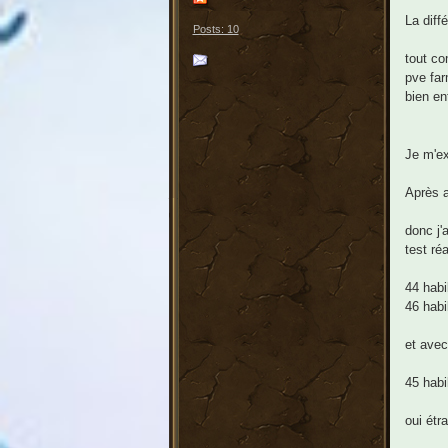
La diff
Posts: 10
tout co
pve far
bien e
Je m'ex
Après a
donc j'
test ré
44 habi
46 habi
et avec
45 habi
oui étr