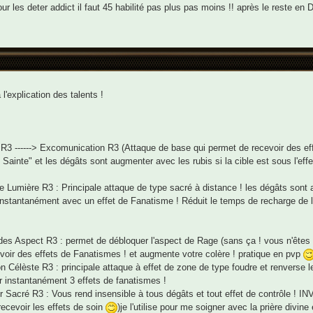
ur les deter addict il faut 45 habilité pas plus pas moins !! après le reste en 
 l'explication des talents !
 R3 ------> Excomunication R3 (Attaque de base qui permet de recevoir des eff
 Sainte" et les dégâts sont augmenter avec les rubis si la cible est sous l'effet
 Lumière R3 : Principale attaque de type sacré à distance ! les dégâts sont 
instantanément avec un effet de Fanatisme ! Réduit le temps de recharge de 
des Aspect R3 : permet de débloquer l'aspect de Rage (sans ça ! vous n'êtes
voir des effets de Fanatismes ! et augmente votre colère ! pratique en pvp
ion Célèste R3 : principale attaque à effet de zone de type foudre et renverse 
r instantanément 3 effets de fanatismes !
r Sacré R3 : Vous rend insensible à tous dégâts et tout effet de contrôle 
cevoir les effets de soin
)je l'utilise pour me soigner avec la prière divine