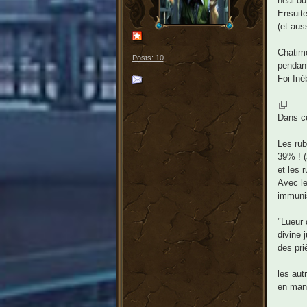
heal ou
Ensuite
(et aus
Chatime
Posts: 10
pendan
Foi Iné
Dans ce
Les rub
39% ! (
et les 
Avec le
immunis
"Lueur 
divine 
des pri
les aut
en mana