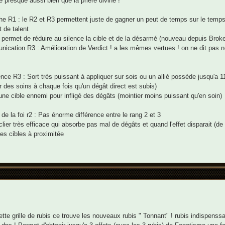
ne presque aussi bien que la prière divine !
e R1 : le R2 et R3 permettent juste de gagner un peut de temps sur le temps
t de talent
 permet de réduire au silence la cible et de la désarmé (nouveau depuis Broke
ication R3 : Amélioration de Verdict ! a les mêmes vertues ! on ne dit pas 
nce R3 : Sort très puissant à appliquer sur sois ou un allié possède jusqu'a 1
r des soins à chaque fois qu'un dégât direct est subis)
une cible ennemi pour infligé des dégâts (mointier moins puissant qu'en soin)
 de la foi r2 : Pas énorme différence entre le rang 2 et 3
lier très efficace qui absorbe pas mal de dégâts et quand l'effet disparait (d
les cibles à proximitée
tte grille de rubis ce trouve les nouveaux rubis " Tonnant" ! rubis indispenss