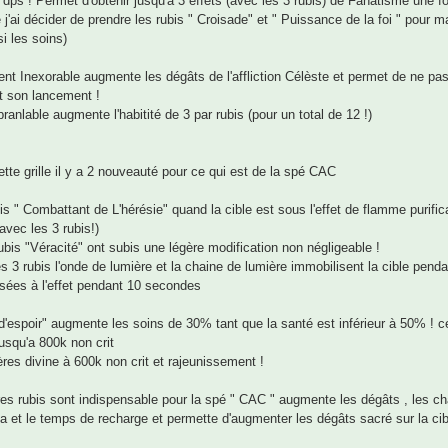
 dps ! Permet d'obtenir jusqu'a 3 effets (avec les 3 rubis) de Fanatisme une fois
 j'ai décider de prendre les rubis " Croisade" et " Puissance de la foi " pour 
si les soins)
nt Inexorable augmente les dégâts de l'affliction Célèste et permet de ne pa
t son lancement !
branlable augmente l'habitité de 3 par rubis (pour un total de 12 !)
tte grille il y a 2 nouveauté pour ce qui est de la spé CAC
is " Combattant de L'hérésie" quand la cible est sous l'effet de flamme purif
avec les 3 rubis!)
rubis "Véracité" ont subis une légère modification non négligeable !
s 3 rubis l'onde de lumière et la chaine de lumière immobilisent la cible pend
ées à l'effet pendant 10 secondes
d'espoir" augmente les soins de 30% tant que la santé est inférieur à 50% ! 
jusqu'a 800k non crit
ères divine à 600k non crit et rajeunissement !
res rubis sont indispensable pour la spé " CAC " augmente les dégâts , les ch
 et le temps de recharge et permette d'augmenter les dégâts sacré sur la cib