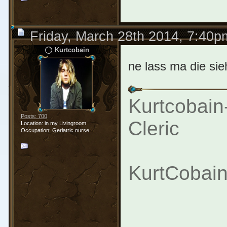
Friday, March 28th 2014, 7:40p
Kurtcobain
ne lass ma die si
Kurtcobain
Posts: 700
Cleric
Location: in my Livingroom
Occupation: Geriatric nurse
KurtCobain