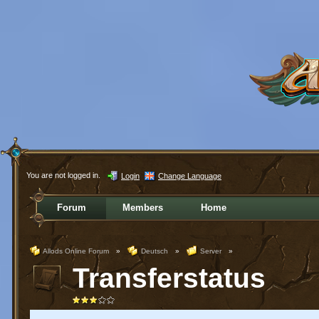
You are not logged in.
Login
Change Language
Forum
Members
Home
Allods Online Forum
»
Deutsch
»
Server
»
Transferstatus