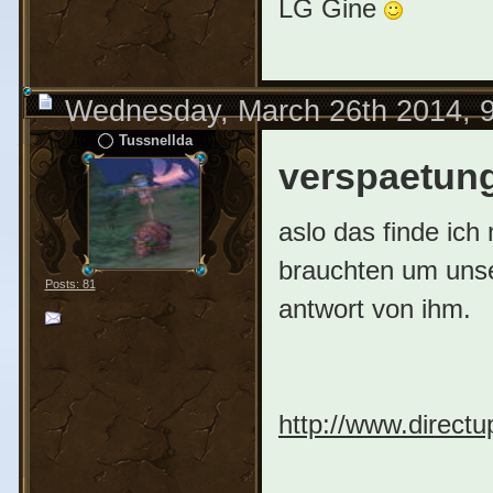
LG Gine
Wednesday, March 26th 2014, 
Tussnellda
verspaetun
aslo das finde ic
brauchten um uns
Posts: 81
antwort von ihm.
http://www.directu