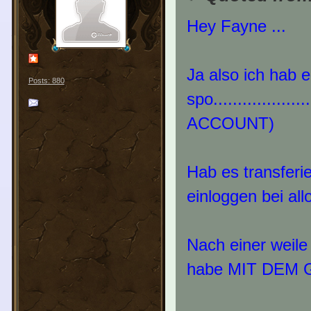
Hey Fayne ...
Ja also ich hab 
Posts: 880
spo..............
ACCOUNT)
Hab es transferi
einloggen bei all
Nach einer weile
habe MIT DEM G