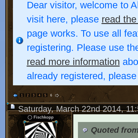
Dear visitor, welcome to Al
visit here, please
read the
page works. To use all fea
registering. Please use t
read more information
abou
already registered, pleas
1
2
3
4
5
6
Saturday, March 22nd 2014, 11
Fischkopp
Quoted from