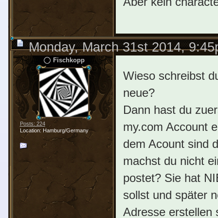
Aber kein charact
Monday, March 31st 2014, 9:4
Fischkopp
Wieso schreibst du
neue?
Dann hast du zuers
my.com Account ers
Posts: 224
Location: Hamburg/Germany
dem Acount sind d
machst du nicht e
postet? Sie hat N
sollst und später 
Adresse erstellen s