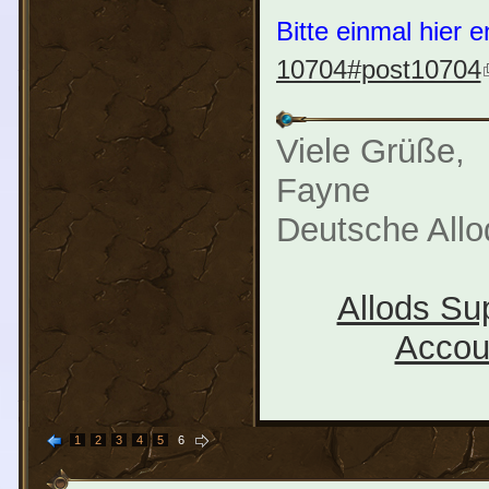
Bitte einmal hier 
10704#post10704
Viele Grüße,
Fayne
Deutsche All
Allods Su
Accou
1
2
3
4
5
6