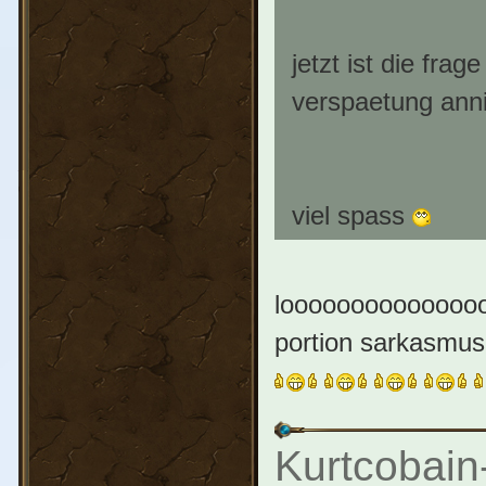
jetzt ist die fra
verspaetung anni
viel spass
looooooooooooooo
portion sarkasmus 
Kurtcobain