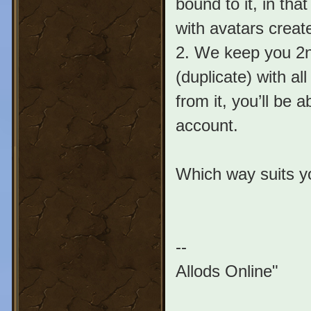
bound to it, in th
with avatars create
2. We keep you 2
(duplicate) with a
from it, you’ll be 
account.
Which way suits y
--
Allods Online"