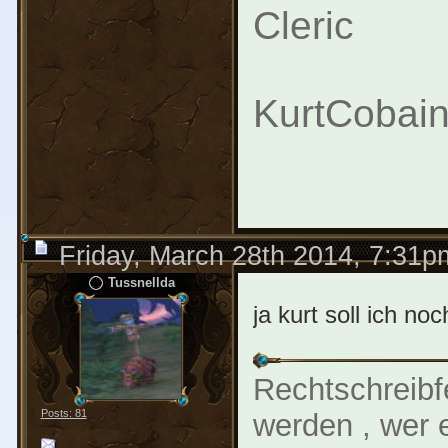
Cleric
KurtCobain
Friday, March 28th 2014, 7:31p
Tussnellda
ja kurt soll ich n
Rechtschreibf
Posts: 81
werden , wer e