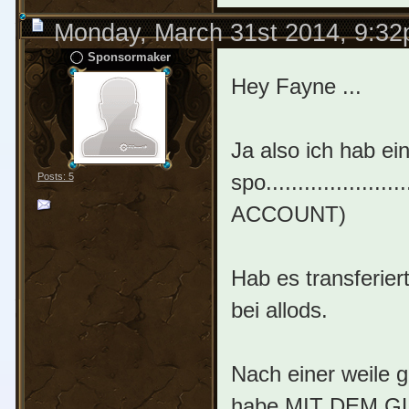
Monday, March 31st 2014, 9:3
Sponsormaker
Hey Fayne ...
Ja also ich hab e
spo................
Posts: 5
ACCOUNT)
Hab es transferie
bei allods.
Nach einer weile g
habe MIT DEM GLE