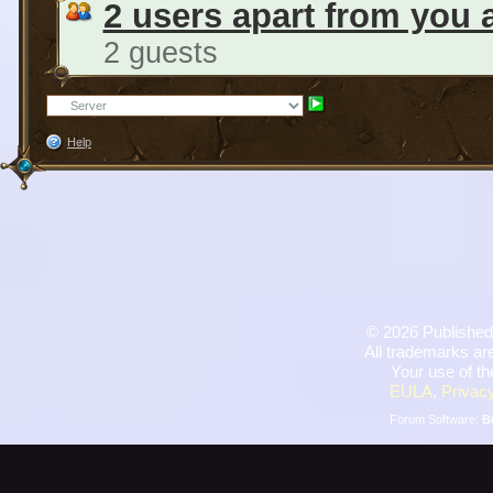
2 users apart from you 
2 guests
Help
©
2026 Published
All trademarks are
Your use of th
EULA
,
Privacy
Forum Software:
B