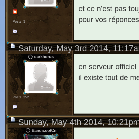
et ce n'est pas to
pour vos réponce
Posts: 3
Saturday, May 3rd 2014, 11:17
darkhorus
en serveur officie
il existe tout de 
Posts: 252
Sunday, May 4th 2014, 10:21p
BandicootCn