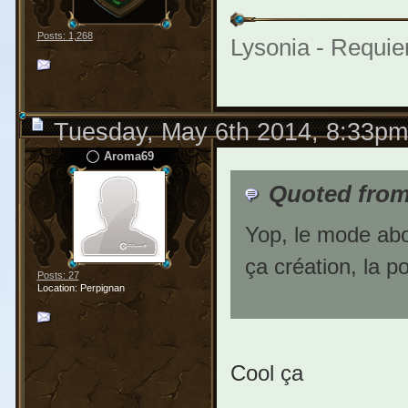
Posts: 1,268
Lysonia - Requie
Tuesday, May 6th 2014, 8:33pm
Aroma69
Quoted from
Yop, le mode ab
ça création, la p
Posts: 27
Location: Perpignan
Cool ça