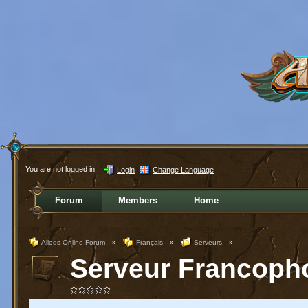
You are not logged in.
Login
Change Language
Forum
Members
Home
Allods Online Forum
»
Français
»
Serveurs
»
Serveur Francoph