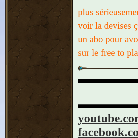
plus sérieusemen
voir la devises 
un abo pour avo
sur le free to pl
▬▬▬▬▬
▬▬▬▬▬
youtube.co
facebook.c