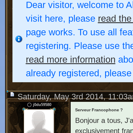
Dear visitor, welcome to Al
visit here, please
read the
page works. To use all fea
registering. Please use t
read more information
abou
already registered, pleas
Saturday, May 3rd 2014, 11:03
j0du59580
Serveur Francophone ?
Bonjour a tous, J'
exclusivement fra