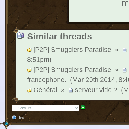
m
Similar threads
[P2P] Smugglers Paradise
»
8:51pm)
[P2P] Smugglers Paradise
»
francophone.
(Mar 20th 2014, 8:
Général
»
serveur vide ?
(M
Help