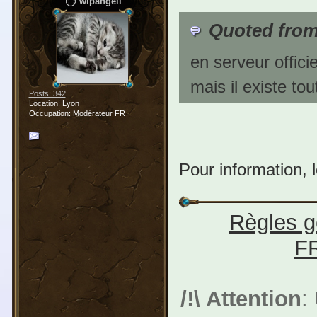
wipangell
Quoted from
en serveur offici
mais il existe t
Posts: 342
Location: Lyon
Occupation: Modérateur FR
Pour information, 
Règles g
F
/!\ Attention
: