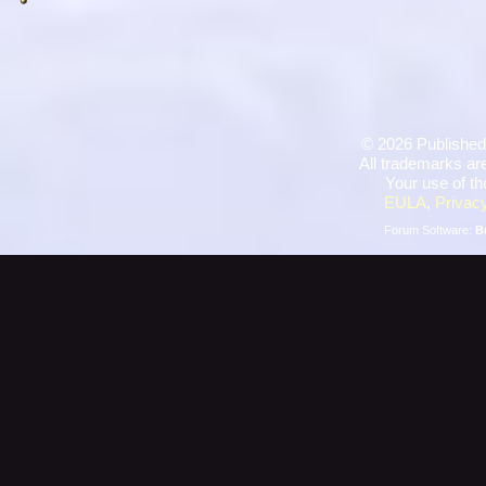
©
2026 Published
All trademarks are
Your use of th
EULA
,
Privacy
Forum Software:
B