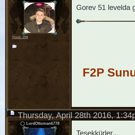
Gorev 51 levelda g
Posts: 299
F2P Sunuc
Thursday, April 28th 2016, 1:3
LordOttoman6778
Teşekkürler...