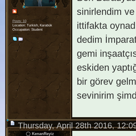
sinirlendim ve
Posts: 10
ittifakta oyn
Location: Turkish, Karabük
Occupation: Student
dedim İmparat
gemi inşaatçı
eskiden yaptı
bir görev gelm
sevinirim şimd
Thursday, April 28th 2016, 12:
KenanReyiz