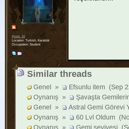
Posts: 10
Location: Turkish, Karabük
Occupation: Student
Similar threads
Genel
»
Efsunlu item
(Sep 2
Oynanış
»
Şavaşta Gemilerin
Genel
»
Astral Gemi Görevi 
Oynanış
»
60 Lvl Oldum
(No
Oynanış
»
Gemi seviyesi
(S