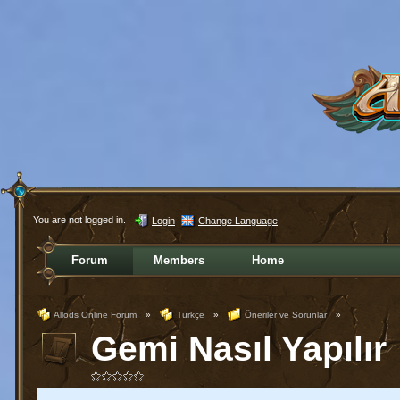
You are not logged in.
Login
Change Language
Forum
Members
Home
Allods Online Forum
»
Türkçe
»
Öneriler ve Sorunlar
»
Gemi Nasıl Yapılır