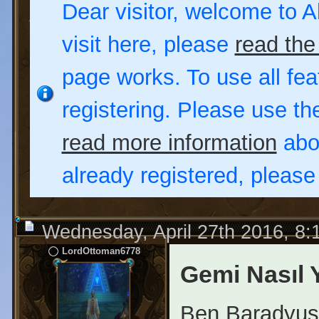
Dear visitor, welcome to Al
visit here, please
read the
page works. To use all fea
registering. Please use t
read more information
abou
already registered, pleas
Wednesday, April 27th 2016, 8
LordOttoman6778
Gemi Nasıl Y
Ben Baradyusl