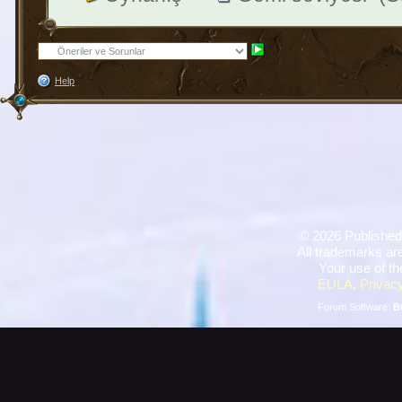
Help
©
2026 Published
All trademarks are
Your use of th
EULA
,
Privacy
Forum Software:
B