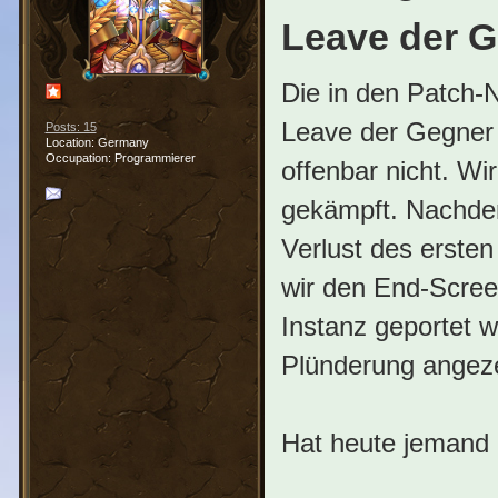
Leave der 
Die in den Patch-
Leave der Gegner d
Posts: 15
Location: Germany
Occupation: Programmierer
offenbar nicht. Wi
gekämpft. Nachde
Verlust des erste
wir den End-Scree
Instanz geportet w
Plünderung angeze
Hat heute jemand