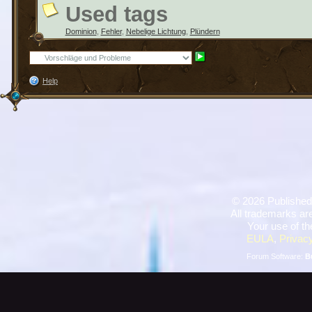
Used tags
Dominion
,
Fehler
,
Nebelige Lichtung
,
Plündern
Help
©
2026 Published
All trademarks are
Your use of th
EULA
,
Privacy
Forum Software:
B