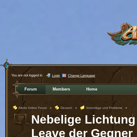
You are not logged in.
Login
Change Language
Forum
Members
Home
Allods Online Forum
»
Deutsch
»
Vorschläge und Probleme
»
Nebelige Lichtung
Leave der Gegner