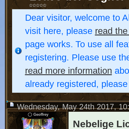
Dear visitor, welcome to Al
visit here, please
read the
page works. To use all fea
registering. Please use t
read more information
abou
already registered, pleas
Wednesday, May 24th 2017, 10
Geoffrey
Nebelige Li