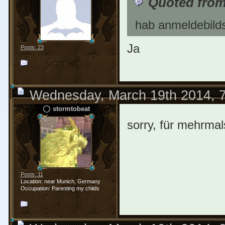
Quoted from
hab anmeldebildsc
Ja
Posts: 23
Wednesday, March 19th 2014, 
stormtobeat
sorry, für mehrmal
Posts: 11
Location: near Munich, Germany
Occupation: Parenting my childs