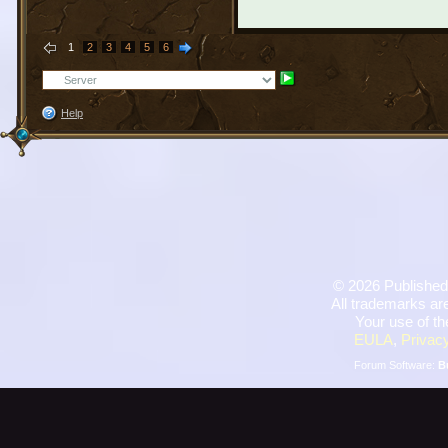
1
2
3
4
5
6
Help
©
2026 Published
All trademarks are
Your use of th
EULA
,
Privacy
Forum Software:
B