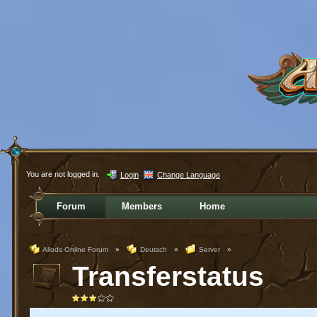
You are not logged in.
Login
Change Language
Forum
Members
Home
Allods Online Forum
»
Deutsch
»
Server
»
Transferstatus