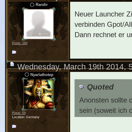
Randir
Neuer Launcher Zi
verbinden Gpot/Al
Dann rechnet er u
Posts: 160
Wednesday, March 19th 2014, 
Nyarlathotep
Quoted
Anonsten sollte 
sein (soweit ich
Posts: 59
Location: Germany