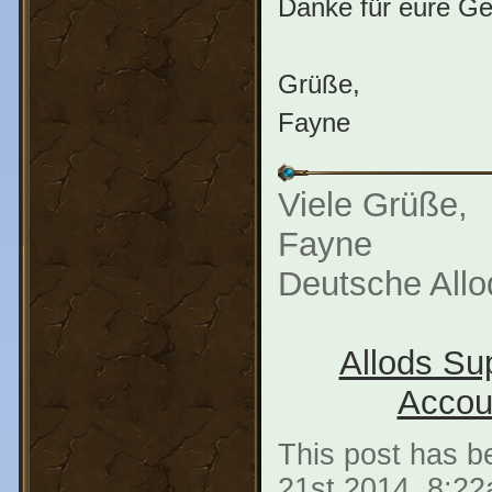
Danke für eure Ge
Grüße,
Fayne
Viele Grüße,
Fayne
Deutsche All
Allods Su
Accou
This post has be
21st 2014, 8:2