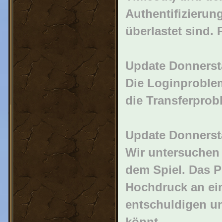
Authentifizierun
überlastet sind. 
Update Donnersta
Die Loginproblem
die Transferprob
Update Donnersta
Wir untersuchen 
dem Spiel. Das P
Hochdruck an ei
entschuldigen un
könnt.