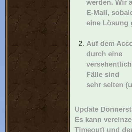
werden. Wir 
E-Mail, sobal
eine Lösung 
Auf dem Accou
durch eine
versehentlich
Fälle sind
sehr selten (
Update Donnersta
Es kann vereinze
Timeout) und de