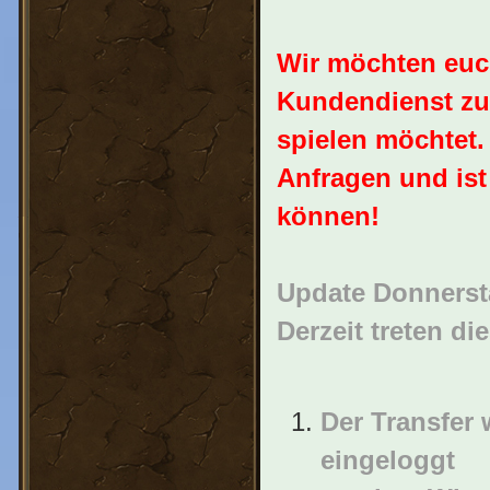
Wir möchten euch
Kundendienst zu 
spielen möchtet. 
Anfragen und ist
können!
Update Donnersta
Derzeit treten d
Der Transfer 
eingeloggt