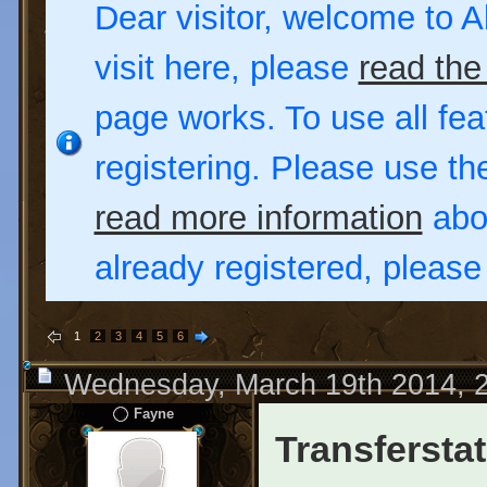
Dear visitor, welcome to Al
visit here, please
read the
page works. To use all fea
registering. Please use t
read more information
abou
already registered, pleas
1
2
3
4
5
6
Wednesday, March 19th 2014, 
Fayne
Transfersta