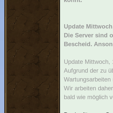
Update Mittwoch,
Die Server sind o
Bescheid. Ansons
Update Mittwoch, 
Aufgrund der zu 
Wartungsarbeiten
Wir arbeiten daher
bald wie möglich 