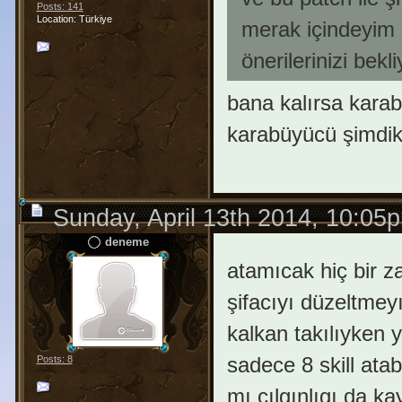
Posts: 141
Location: Türkiye
merak içindeyim
önerilerinizi bek
bana kalırsa kara
karabüyücü şimdi
Sunday, April 13th 2014, 10:05
deneme
atamıcak hiç bir 
şifacıyı düzeltmey
kalkan takılıyken
sadece 8 skill atab
Posts: 8
mı cılgınlıgı da k