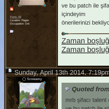
ve bu patch ile şi
içindeyim
Posts: 99
Location: Pagan
önerilerinizi bekl
Occupation: Ork
Zaman boşluğu 
Zaman boşluğu
Sunday, April 13th 2014, 7:19p
Screeamy
Quoted from
mrb şifacı talent
ve bu patch ile ş