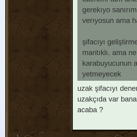
gerekıyo sanırım
verıyosun ama ha
şifacıyı gelişti
mantıklı. ama ne
karabuyucunun a
yetmeyecek
uzak şifacıyı dene
uzakçıda var bana u
acaba ?