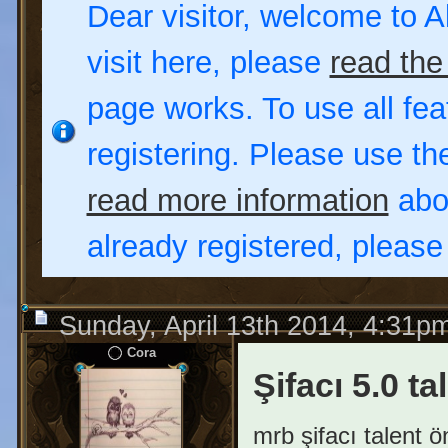
Dear visitor, welcome to Al
visit here, please
read the
page works. To use all fea
registering. Please use t
read more information
abou
already registered, pleas
Sunday, April 13th 2014, 4:31p
Cora
Şifacı 5.0 ta
mrb şifacı talent ö