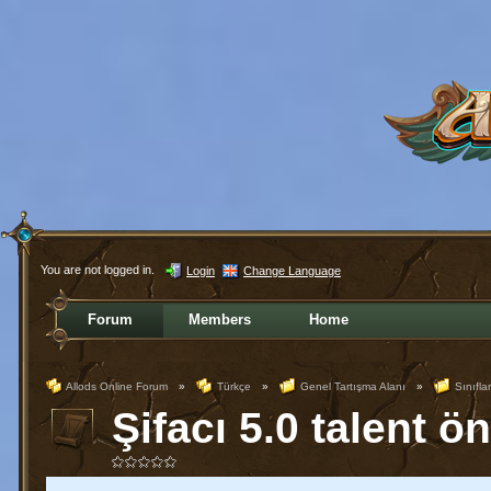
You are not logged in.
Login
Change Language
Forum
Members
Home
Allods Online Forum
»
Türkçe
»
Genel Tartışma Alanı
»
Sınıflar
Şifacı 5.0 talent ön