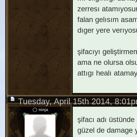
zerresı atamıyosun
falan gelısım asa
dıger yere verıyos
şifacıyı geliştirm
ama ne olursa ols
attıgı healı atam
Tuesday, April 15th 2014, 8:01
ninja
şifacı adı üstünde 
güzel de damage y