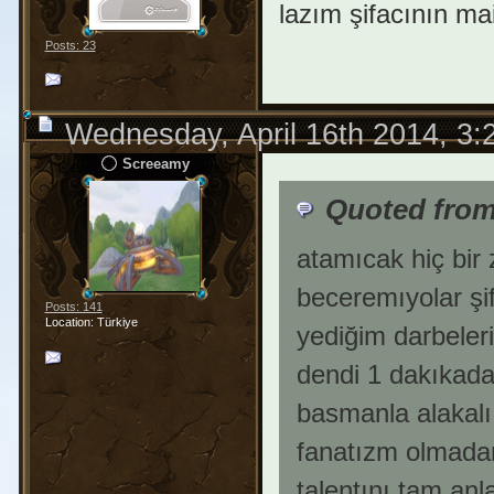
lazım şifacının m
Posts: 23
Wednesday, April 16th 2014, 3
Screeamy
Quoted fro
atamıcak hiç bir
beceremıyolar şi
Posts: 141
Location: Türkiye
yediğim darbeler
dendi 1 dakıkada 
basmanla alakalı
fanatızm olmadan 
talentını tam an