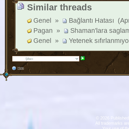
Similar threads
Genel
»
Bağlantı Hatası
(Ap
Pagan
»
Shaman'lara saglam 
Genel
»
Yetenek sıfırlanmıyo
Help
©
2026 Published
All trademarks are
Your use of th