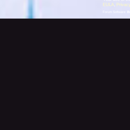
EULA
,
Privacy
Forum Software:
B