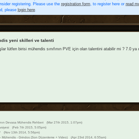
nsider registering. Please use the
registration form
, to register here or
read mo
ed, please
login here
.
is yeni skilleri ve talenti
lar lütfen birisi mühendis sınıfının PVE için olan talentini atabilir mi ? 7.0 ya
ja'nın Devasa Mühendis Rehberi
(Mar 27th 2015, 1:07pm)
vsiyesi
(Feb 7th 2015, 5:05pm)
?
(Nov 13th 2014, 5:56pm)
- Mühendis - Grindos (Son Düzenleme + Video)
(Apr 23rd 2014, 6:55am)