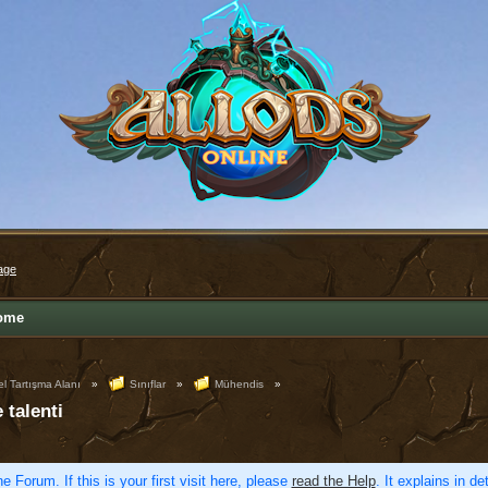
age
ome
l Tartışma Alanı
»
Sınıflar
»
Mühendis
»
 talenti
e Forum. If this is your first visit here, please
read the Help
. It explains in d