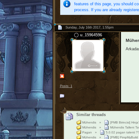
features of this page, you should co
process. If you are already register
Sunday, July 16th 2017, 1:55pm
u_15964596
Mühend
Arkadaş
Posts: 1
Similar threads
Mühendis
»
[PMB Birincisi] Hin
Mühendis
»
Mühendis Tallent Ta
Pagan
»
5.0.02 pagan talenti ?
Mühendis
»
[PMB] PimpMyBuild 