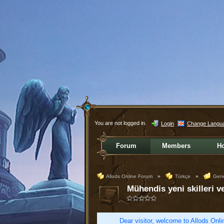
You are not logged in.
Login
Change Langu
Forum
Members
H
Allods Online Forum
»
Türkçe
»
Gene
Mühendis yeni skilleri ve
Dear visitor, welcome to Allods Onlin