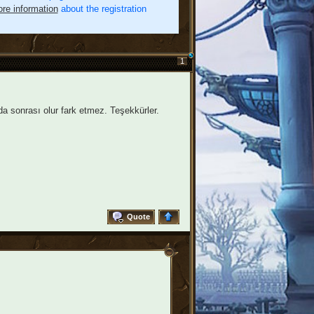
re information
about the registration
1
 da sonrası olur fark etmez. Teşekkürler.
Quote