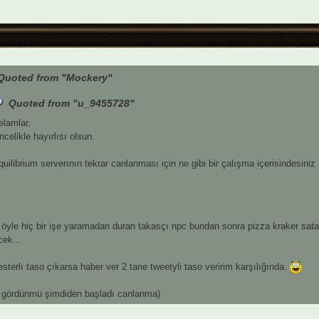
Quoted from "Mockery"
Quoted from "u_9455728"
elamlar,
celikle hayırlısı olsun.
uilibrium serverının tekrar canlanması için ne gibi bir çalışma içerisindesiniz 
 öyle hiç bir işe yaramadan duran takasçı npc bundan sonra pizza kraker sat
cek...
esterlı taso çıkarsa haber ver 2 tane tweetyli taso veririm karşılığında.
 gördünmü şimdiden başladı canlanma)