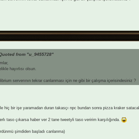
Quoted from "u_9455728"
mlar,
likle hayırlısı olsun.
librium serverının tekrar canlanması için ne gibi bir çalışma içerisindesiniz ?
le hiç bir işe yaramadan duran takasçı npc bundan sonra pizza kraker sataca
erlı taso çıkarsa haber ver 2 tane tweetyli taso veririm karşılığında.
ördünmü şimdiden başladı canlanma)