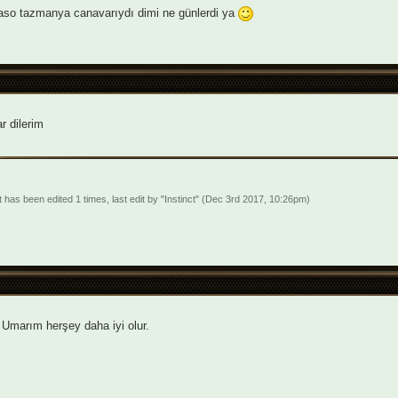
aso tazmanya canavarıydı dimi ne günlerdi ya
r dilerim
 has been edited 1 times, last edit by "Instinct" (Dec 3rd 2017, 10:26pm)
Umarım herşey daha iyi olur.