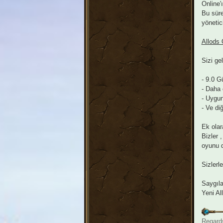
Online'
Bu süre
yönetici
Allods 
Sizi ge
- 9.0 G
- Daha 
- Uygun
- Ve di
Ek olar
Bizler 
oyunu d
Sizlerl
Saygıla
Yeni Al
Regard