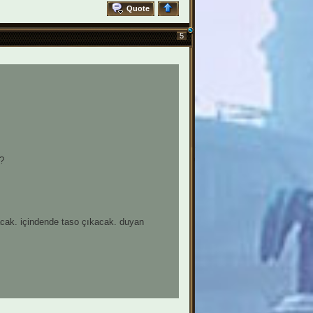
Quote
5
?
acak. içindende taso çıkacak. duyan