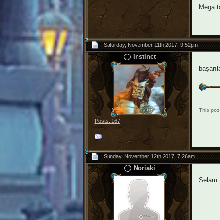
Mega t
Saturday, November 11th 2017, 9:52pm
Instinct
başarıla
This post
Posts: 167
Sunday, November 12th 2017, 7:26am
Noriaki
Selam. 