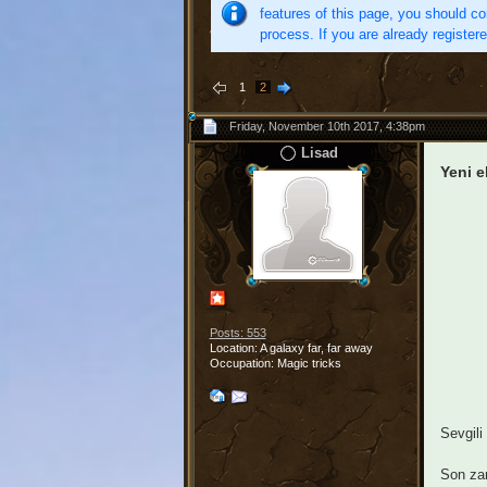
features of this page, you should co
process. If you are already register
1
2
Friday, November 10th 2017, 4:38pm
Lisad
Yeni e
Posts: 553
Location: A galaxy far, far away
Occupation: Magic tricks
Sevgili
Son zam