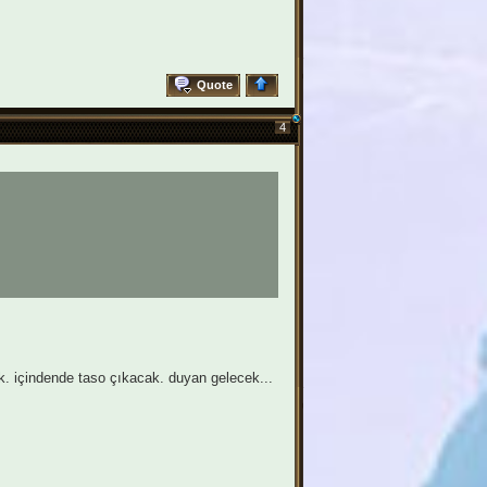
Quote
4
k. içindende taso çıkacak. duyan gelecek...