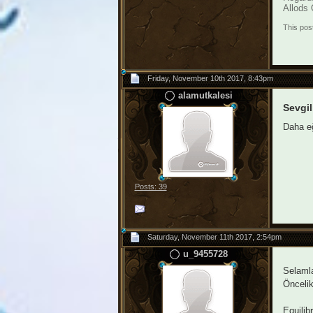
Allods 
This pos
Friday, November 10th 2017, 8:43pm
alamutkalesi
Sevgil
Daha eğ
Posts: 39
Saturday, November 11th 2017, 2:54pm
u_9455728
Selamla
Öncelik
Equilib