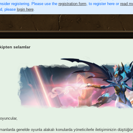
nsider registering. Please use the
registration form
, to register here or
read mo
ed, please
login here
.
kipten selamlar
 oyuncular,
anlarda genelde oyunla alakalı konularda yöneticilerle iletişiminizin düştüğünü