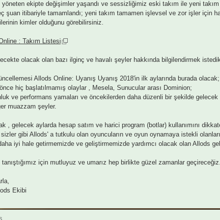
ı yöneten ekipte değişimler yaşandı ve sessizliğimiz eski takım ile yeni takı
ç şuan itibariyle tamamlandı; yeni takım tamamen işlevsel ve zor işler için haz
lerinin kimler olduğunu görebilirsiniz.
Online : Takım Listesi
lecekte olacak olan bazı ilginç ve havalı şeyler hakkında bilgilendirmek istedik
üncellemesi Allods Online: Uyanış
Uyanış 2018'in ilk aylarında burada olacak;
önce hiç başlatılmamış olaylar , Mesela, Sunucular arası Dominion;
luk ve performans yamaları ve öncekilerden daha düzenli bir şekilde gelecek o
ğer muazzam şeyler.
ak , gelecek aylarda hesap satım ve harici program (botlar) kullanımını dikkat
, sizler gibi Allods' a tutkulu olan oyuncuların ve oyun oynamaya istekli olanla
aha iyi hale getirmemizde ve geliştirmemizde yardımcı olacak olan Allods gelişt
e tanıştığımız için mutluyuz ve umarız hep birlikte güzel zamanlar geçireceğiz
rla,
lods Ekibi
s,