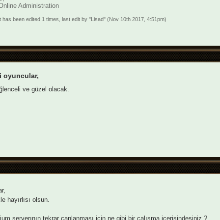
Online Administration
t has been edited 1 times, last edit by "Lisad" (Nov 10th 2017, 4:51pm)
i oyuncular,
lenceli ve güzel olacak.
r,
le hayırlısı olsun.
rium serverının tekrar canlanması için ne gibi bir çalışma içerisindesiniz ?