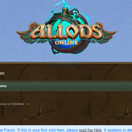
age
ome
ular ve Etkinlikler
»
e Forum. If this is your first visit here, please
read the Help
. It explains in d