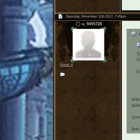
Saturday, November 11th 2017, 7:45pm
u_9455728
S
Ön
Posts: 4
Eq
orda
gele
sylv
(bak