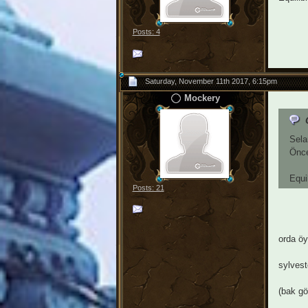
Posts: 4
Saturday, November 11th 2017, 6:15pm
Mockery
Sela
Önce
Equi
Posts: 21
orda öy
sylvest
(bak g