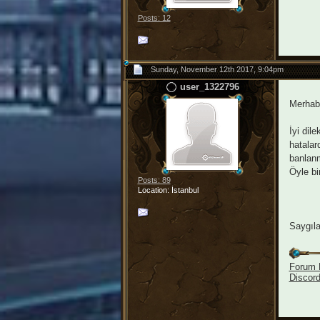
Posts: 12
Sunday, November 12th 2017, 9:04pm
user_1322796
Merhaba
İyi dil
hatalar
banlanm
Öyle bi
Posts: 89
Location: İstanbul
Saygıla
Forum D
Discor