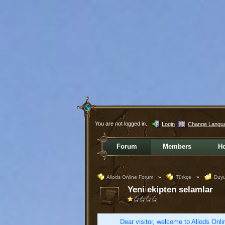
You are not logged in.
Login
Change Langu
Forum
Members
H
Allods Online Forum
»
Türkçe
»
Duyur
Yeni ekipten selamlar
Dear visitor, welcome to Allods Onlin