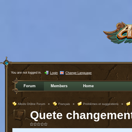
You are not logged in.
Login
Change Language
Forum
Members
Home
Allods Online Forum
»
Français
»
Problèmes et suggestions
»
Quete changement