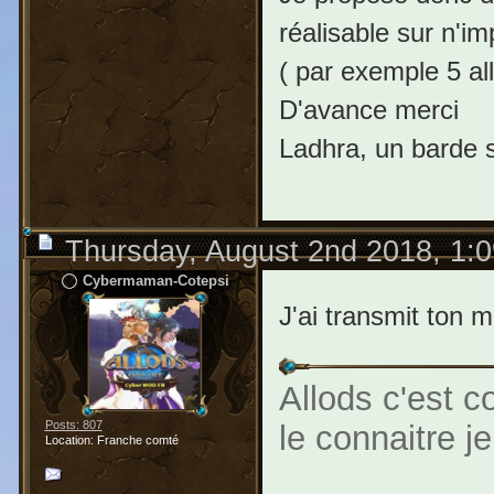
réalisable sur n'im
( par exemple 5 al
D'avance merci
Ladhra, un barde s
Thursday, August 2nd 2018, 1:
Cybermaman-Cotepsi
J'ai transmit ton m
Allods c'est 
Posts: 807
le connaitre j
Location: Franche comté