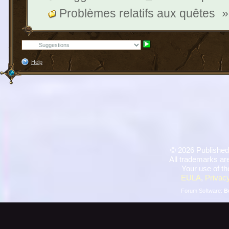
Problèmes relatifs aux quêtes
»
Help
©
2026 Published
All trademarks are
Your use of th
EULA
,
Privacy
Forum Software:
B