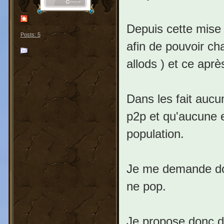
Depuis cette mise 
Posts: 5
afin de pouvoir ch
allods ) et ce aprè
Dans les fait aucu
p2p et qu'aucune 
population.
Je me demande do
ne pop.
Je propose donc de