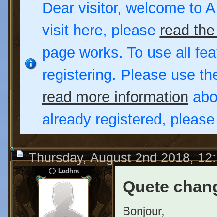
Dear visitor, welcome to Al
visit here, please
read the
page works. To use all fea
registering. Please use t
read more information
abou
already registered, pleas
Thursday, August 2nd 2018, 12
Ladhra
Quete chan
Bonjour,