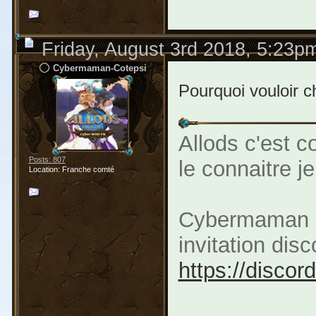
Friday, August 3rd 2018, 5:23p
Cybermaman-Cotepsi
Pourquoi vouloir c
Allods c'est 
Posts: 807
le connaitre j
Location: Franche comté
Cybermaman M
invitation di
https://disco