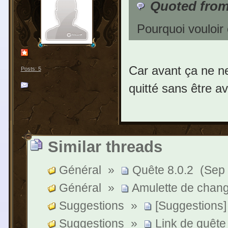
Quoted fro
Pourquoi vouloir
Car avant ça ne nec
Posts: 5
quitté sans être av
Similar threads
Général
»
Quête 8.0.2
(Sep 
Général
»
Amulette de chang
Suggestions
»
[Suggestions]
Suggestions
»
Link de quête