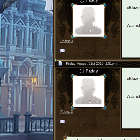
Paddy
«Blazi
Was ist
Posts: 3
Friday, August 31st 2018, 1:51pm
Paddy
«Blazi
Was ist
Posts: 3