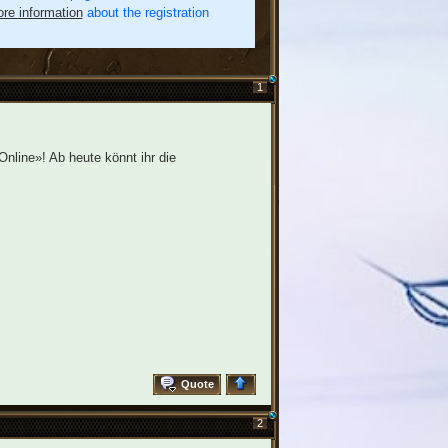
re information
about the registration
1
nline»! Ab heute könnt ihr die
Quote
2