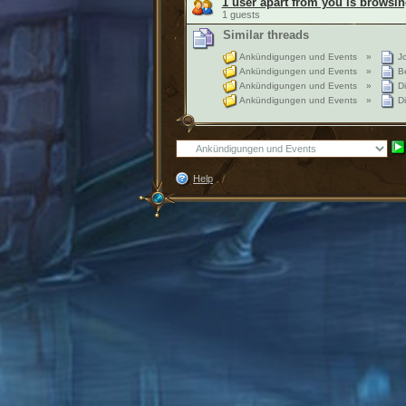
1 user apart from you is browsin
1 guests
Similar threads
Ankündigungen und Events
»
Jo
Ankündigungen und Events
»
Be
Ankündigungen und Events
»
Di
Ankündigungen und Events
»
Di
Help