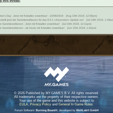
g this thread:
ker's Day - Jetzt mit Kristallen erwerbbar! - 10/08/2018
(Aug 10th 2018, 12:06pm)
stellt jetzt die Sammlereditionen für das 9.0.1 «Ascension» Update vor!
(Jul 19th 2018, 1:28pm
e Sammlereditionen - Jetzt mit Kristallen erwerbbar!
(Jul 16th 2018, 12:11pm)
e Sammlereditionen - ab heute mit Kristallen erwerbbar!
(Jun 25th 2018, 1:42pm)
©
2026 Published by MY.GAMES B.V. All rights reserved.
All trademarks are the property of their respective owners.
Your use of the game and this website is subject to
EULA
,
Privacy Policy
and
General In Game Rules
.
Forum Software:
Burning Board®
, developed by
WoltLab® GmbH