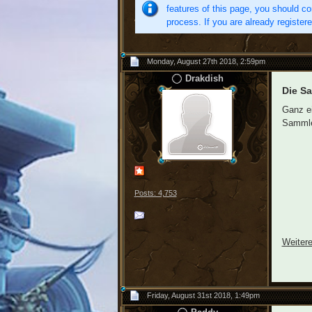
features of this page, you should co
process. If you are already register
Monday, August 27th 2018, 2:59pm
Drakdish
Die Sa
Ganz ei
Sammler
Posts: 4,753
Weitere
Friday, August 31st 2018, 1:49pm