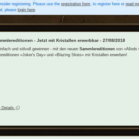
nsider registering. Please use the
registration form
, to register here or
read mo
ed, please
login here
.
mmlereditionen - Jetzt mit Kristallen erwerbbar - 27/08/2018
nfach und stilvoll gewinnen - mit den neuen
Sammlereditionen
von «Allods O
editionen «Joker's Day» und «Blazing Skies» mir Kristallen erwerben!
 Details.