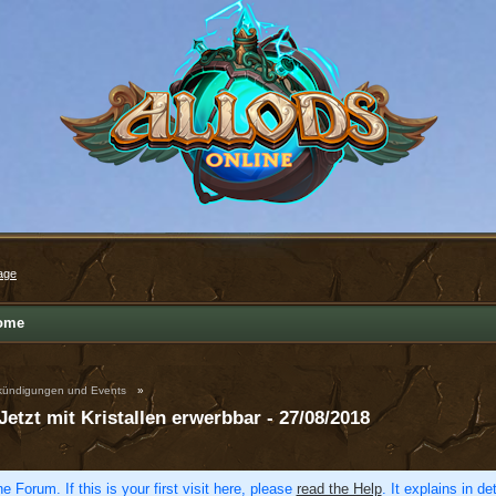
age
ome
ündigungen und Events
»
etzt mit Kristallen erwerbbar - 27/08/2018
e Forum. If this is your first visit here, please
read the Help
. It explains in d