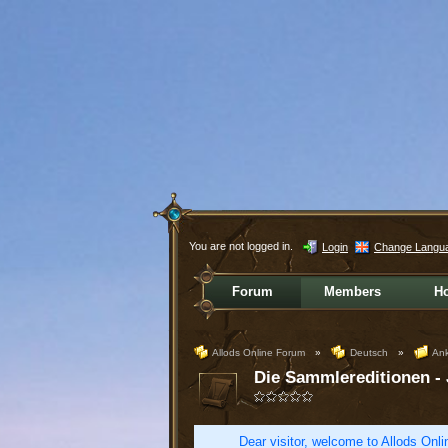
You are not logged in.
Login
Change Langu
Forum
Members
H
Allods Online Forum
»
Deutsch
»
Ank
Die Sammlereditionen - J
Dear visitor, welcome to Allods Onlin