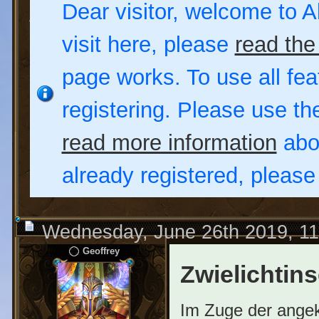
Dear visitor, welcome to Al
visit here, please
read the
page works. To use all fea
registering. Please use t
read more information
abou
already registered, pleas
Wednesday, June 26th 2019, 1
Geoffrey
Zwielichtins
Im Zuge der angek