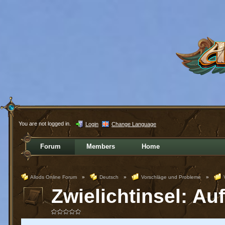
You are not logged in.
Login
Change Language
Forum
Members
Home
Allods Online Forum
»
Deutsch
»
Vorschläge und Probleme
»
Zwielichtinsel: Auf