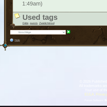
1:49am)
Used tags
Gilde
,
quests
,
Zwielichtinsel
Help
©
2026 Published
All trademarks are
Your use of th
EULA
,
Privacy
Forum Software:
B