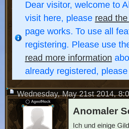
Dear visitor, welcome to Al
visit here, please
read the
page works. To use all fea
registering. Please use t
read more information
abou
already registered, pleas
Wednesday, May 21st 2014, 8:
AgeofHock
Anomaler S
Ich und einige Gil