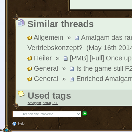
Similar threads
Allgemein
»
Amalgam das rare
Vertriebskonzept?
(May 16th 201
Heiler
»
[PMB] [Full] Once upo
General
»
Is the game still 
General
»
Enriched Amalga
Used tags
Amalgam
,
astral
,
P2P
Help