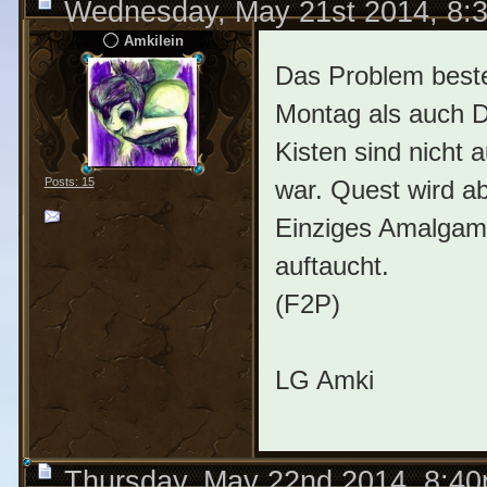
Wednesday, May 21st 2014, 8:
Amkilein
Das Problem besteh
Montag als auch D
Kisten sind nicht 
war. Quest wird ab
Posts: 15
Einziges Amalgam 
auftaucht.
(F2P)
LG Amki
Thursday, May 22nd 2014, 8:4