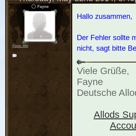
Fayne
Hallo zusammen,
Der Fehler sollte 
nicht, sagt bitte 
Posts: 880
Viele Grüße,
Fayne
Deutsche All
Allods Su
Accou