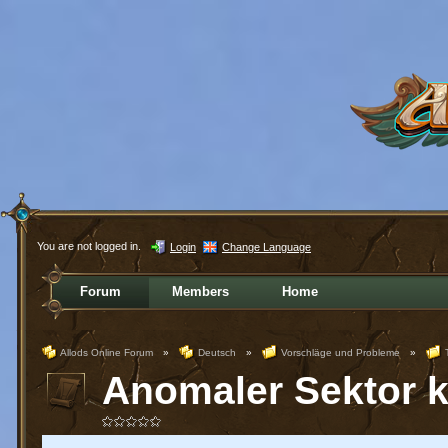
You are not logged in.
Login
Change Language
Forum
Members
Home
Allods Online Forum
»
Deutsch
»
Vorschläge und Probleme
»
Anomaler Sektor 