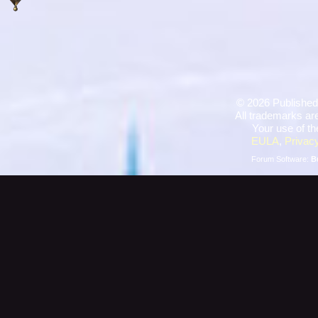
©
2026 Published
All trademarks are
Your use of th
EULA
,
Privacy
Forum Software:
B