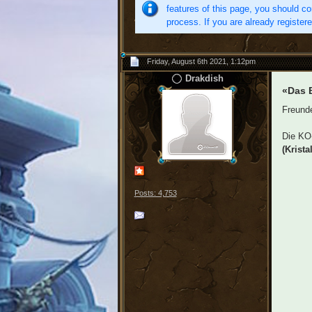
features of this page, you should co
process. If you are already register
Friday, August 6th 2021, 1:12pm
Drakdish
«Das B
Freund
Die KO-
(Kristal
Posts: 4,753