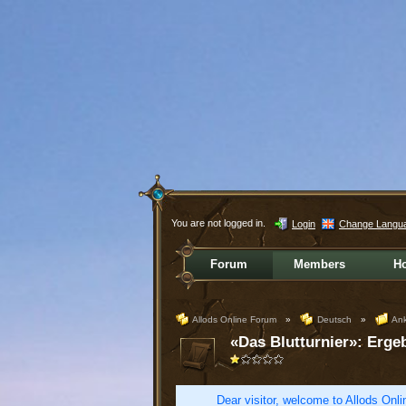
You are not logged in.
Login
Change Langu
Forum
Members
H
Allods Online Forum
»
Deutsch
»
Ank
«Das Blutturnier»: Erge
Dear visitor, welcome to Allods Onlin