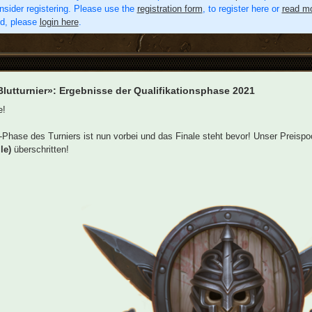
nsider registering. Please use the
registration form
, to register here or
read mo
ed, please
login here
.
lutturnier»: Ergebnisse der Qualifikationsphase 2021
e!
Phase des Turniers ist nun vorbei und das Finale steht bevor! Unser Preispo
le)
überschritten!