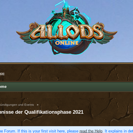
age
ome
ündigungen und Events
»
bnisse der Qualifikationsphase 2021
e Forum. If this is your first visit here, please
read the Help
. It explains in d